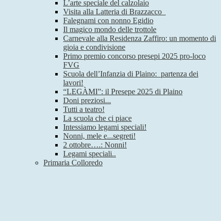
L’arte speciale del calzolaio
Visita alla Latteria di Brazzacco
Falegnami con nonno Egidio
Il magico mondo delle trottole
Carnevale alla Residenza Zaffiro: un momento di
gioia e condivisione
Primo premio concorso presepi 2025 pro-loco
FVG
Scuola dell’Infanzia di Plaino: partenza dei
lavori!
“LEGÀMI”: il Presepe 2025 di Plaino
Doni preziosi...
Tutti a teatro!
La scuola che ci piace
Intessiamo legami speciali!
Nonni, mele e...segreti!
2 ottobre….: Nonni!
Legami speciali..
Primaria Colloredo