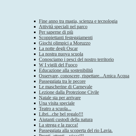
Fine anno tra magia, scienza e tecnologia
Attività speciali nel parco
Per saperne di più
Scoppiettanti festeggiamenti
Giochi olimpici a Moruzzo
La notte degli Oscar
La nostra nuova scuola
Conosciamo i pesci del nostro territorio
W I vigili del Fuoco
Educazione alla sostenibilità
Osservare, conoscere, rispettare...Amica Acqua
Passeggiata tra le pecore
Le mascherine di Carnevale
Lezione dalla Protezione Civile
Natale sta per arrivare
Una visita speciale
Teatro a scuola...
Libri...che bel regalo!!!
Aiutanti custodi della natura
La strega e la zucca!
Passeggiata alla scoperta del rio Lavia.
Pronti, attenti…viaaa!!!