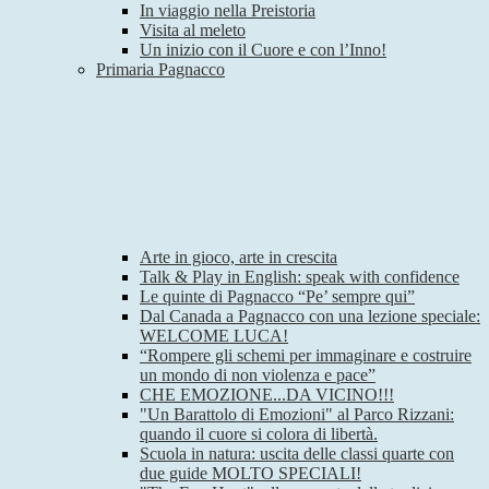
In viaggio nella Preistoria
Visita al meleto
Un inizio con il Cuore e con l’Inno!
Primaria Pagnacco
Arte in gioco, arte in crescita
Talk & Play in English: speak with confidence
Le quinte di Pagnacco “Pe’ sempre qui”
Dal Canada a Pagnacco con una lezione speciale:
WELCOME LUCA!
“Rompere gli schemi per immaginare e costruire
un mondo di non violenza e pace”
CHE EMOZIONE...DA VICINO!!!
"Un Barattolo di Emozioni" al Parco Rizzani:
quando il cuore si colora di libertà.
Scuola in natura: uscita delle classi quarte con
due guide MOLTO SPECIALI!