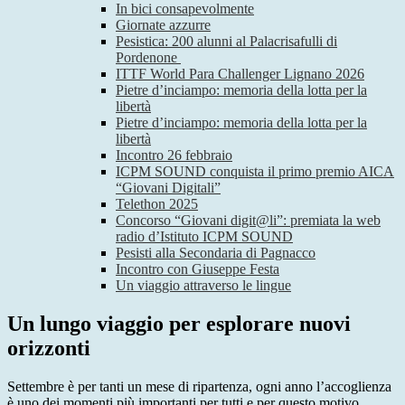
In bici consapevolmente
Giornate azzurre
Pesistica: 200 alunni al Palacrisafulli di
Pordenone
ITTF World Para Challenger Lignano 2026
Pietre d’inciampo: memoria della lotta per la
libertà
Pietre d’inciampo: memoria della lotta per la
libertà
Incontro 26 febbraio
ICPM SOUND conquista il primo premio AICA
“Giovani Digitali”
Telethon 2025
Concorso “Giovani digit@li”: premiata la web
radio d’Istituto ICPM SOUND
Pesisti alla Secondaria di Pagnacco
Incontro con Giuseppe Festa
Un viaggio attraverso le lingue
Un lungo viaggio per esplorare nuovi
orizzonti
Settembre è per tanti un mese di ripartenza, ogni anno l’accoglienza
è uno dei momenti più importanti per tutti e per questo motivo