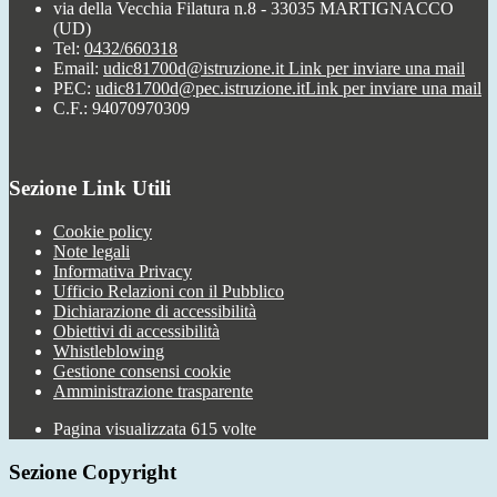
via della Vecchia Filatura n.8 - 33035 MARTIGNACCO
(UD)
Tel:
0432/660318
Email:
udic81700d@istruzione.it
Link per inviare una mail
PEC:
udic81700d@pec.istruzione.it
Link per inviare una mail
C.F.: 94070970309
Sezione Link Utili
Cookie policy
Note legali
Informativa Privacy
Ufficio Relazioni con il Pubblico
Dichiarazione di accessibilità
Obiettivi di accessibilità
Whistleblowing
Gestione consensi cookie
Amministrazione trasparente
Pagina visualizzata
615
volte
Sezione Copyright