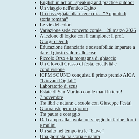
English in action- speaking and practice outdoor
Un viaggio nell'antico Egitto
Un passeggiata alla ricerca di… “Appunti di
storia romana”
Le vie dei colori
Variazione sede concerto corale – 28 marzo 2026
A lezione di logica con il campione: il prof.
Giorgio Dendi
Educazione finanziaria e sostenibilità: imparare a
dare il giusto valore alle cose
Piccolo Orso e la montagna di ghiaccio
Un Giovedì Grasso di festa, creatività e
condivisione
ICPM SOUND conquista il primo premio AICA
“Giovani Digitali”
Laboratorio di scus
Estate di San Martino con le mani in terra!
7 novembre
Tra libri e natura: a scuola con Giuseppe Festa!
Giornalisti per un giorno
Tra paura e coraggio
Dal campo alla tavola: un viaggio tra farine, forni
e mulini
Un salto nel tempo tra le “blave”
Una giornata tra storia e natura