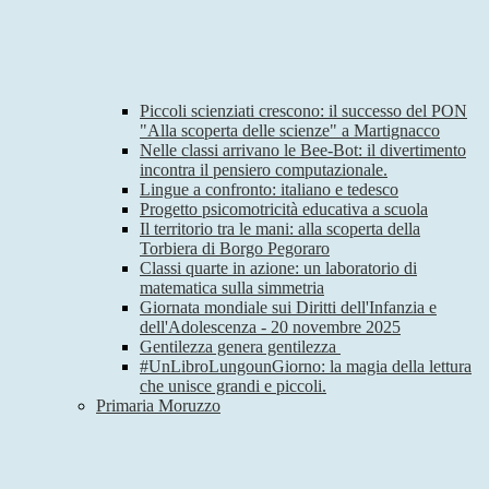
Piccoli scienziati crescono: il successo del PON
"Alla scoperta delle scienze" a Martignacco
Nelle classi arrivano le Bee-Bot: il divertimento
incontra il pensiero computazionale.
Lingue a confronto: italiano e tedesco
Progetto psicomotricità educativa a scuola
Il territorio tra le mani: alla scoperta della
Torbiera di Borgo Pegoraro
Classi quarte in azione: un laboratorio di
matematica sulla simmetria
Giornata mondiale sui Diritti dell'Infanzia e
dell'Adolescenza - 20 novembre 2025
Gentilezza genera gentilezza
#UnLibroLungounGiorno: la magia della lettura
che unisce grandi e piccoli.
Primaria Moruzzo