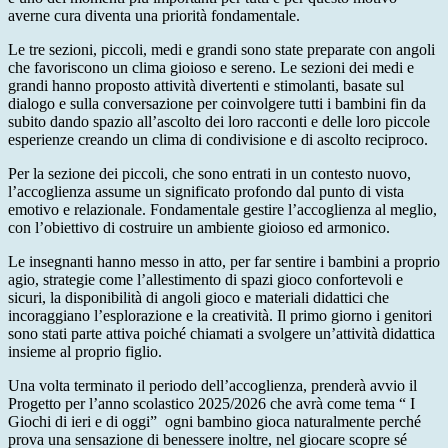
averne cura diventa una priorità fondamentale.
Le tre sezioni, piccoli, medi e grandi sono state preparate con angoli
che favoriscono un clima gioioso e sereno. Le sezioni dei medi e
grandi hanno proposto attività divertenti e stimolanti, basate sul
dialogo e sulla conversazione per coinvolgere tutti i bambini fin da
subito dando spazio all’ascolto dei loro racconti e delle loro piccole
esperienze creando un clima di condivisione e di ascolto reciproco.
Per la sezione dei piccoli, che sono entrati in un contesto nuovo,
l’accoglienza assume un significato profondo dal punto di vista
emotivo e relazionale. Fondamentale gestire l’accoglienza al meglio,
con l’obiettivo di costruire un ambiente gioioso ed armonico.
Le insegnanti hanno messo in atto, per far sentire i bambini a proprio
agio, strategie come l’allestimento di spazi gioco confortevoli e
sicuri, la disponibilità di angoli gioco e materiali didattici che
incoraggiano l’esplorazione e la creatività. Il primo giorno i genitori
sono stati parte attiva poiché chiamati a svolgere un’attività didattica
insieme al proprio figlio.
Una volta terminato il periodo dell’accoglienza, prenderà avvio il
Progetto per l’anno scolastico 2025/2026 che avrà come tema
“ I
Giochi di ieri e di oggi”
ogni bambino gioca naturalmente perché
prova una sensazione di benessere inoltre, nel giocare scopre sé