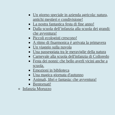
Un giorno speciale in azienda agricola: natura,
antichi mestieri e condivisione!
La nostra fantastica festa di fine anno!
Dalla scuola dell’infanzia alla scuola dei grandi:
che avventura!
Piccoli ecologisti crescono!
A ritmo di fisarmonica è arrivata la primavera
Un viaggio sulla nuvola
Una passeggiata tra le meraviglie della natura
Carnevale alla scuola dell'infanzia di Colloredo
Festa dei nonni: che bello averli vicini anche a
scuola.
Emozioni in biblioteca
Una magica giornata d'autunno
Animali, libri e fantasia: che avventura!
Bentornati!
Infanzia Moruzzo