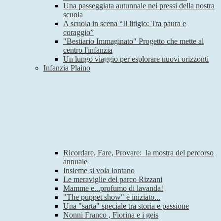
Una passeggiata autunnale nei pressi della nostra
scuola
A scuola in scena “Il litigio: Tra paura e
coraggio”
"Bestiario Immaginato" Progetto che mette al
centro l'infanzia
Un lungo viaggio per esplorare nuovi orizzonti
Infanzia Plaino
Ricordare, Fare, Provare: la mostra del percorso
annuale
Insieme si vola lontano
Le meraviglie del parco Rizzani
Mamme e...profumo di lavanda!
"The puppet show" è iniziato...
Una "sarta" speciale tra storia e passione
Nonni Franco , Fiorina e i geis