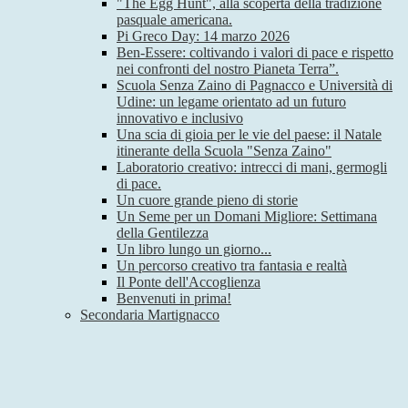
"The Egg Hunt", alla scoperta della tradizione
pasquale americana.
Pi Greco Day: 14 marzo 2026
Ben-Essere: coltivando i valori di pace e rispetto
nei confronti del nostro Pianeta Terra”.
Scuola Senza Zaino di Pagnacco e Università di
Udine: un legame orientato ad un futuro
innovativo e inclusivo
Una scia di gioia per le vie del paese: il Natale
itinerante della Scuola "Senza Zaino"
Laboratorio creativo: intrecci di mani, germogli
di pace.
Un cuore grande pieno di storie
Un Seme per un Domani Migliore: Settimana
della Gentilezza
Un libro lungo un giorno...
Un percorso creativo tra fantasia e realtà
Il Ponte dell'Accoglienza
Benvenuti in prima!
Secondaria Martignacco