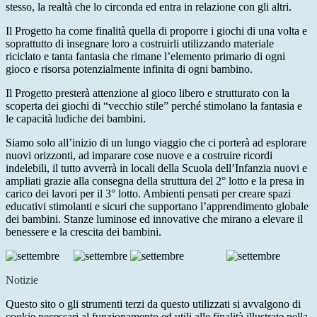
stesso, la realtà che lo circonda ed entra in relazione con gli altri.
Il Progetto ha come finalità quella di proporre i giochi di una volta e
soprattutto di insegnare loro a costruirli utilizzando materiale
riciclato e tanta fantasia che rimane l’elemento primario di ogni
gioco e risorsa potenzialmente infinita di ogni bambino.
Il Progetto presterà attenzione al gioco libero e strutturato con la
scoperta dei giochi di “vecchio stile” perché stimolano la fantasia e
le capacità ludiche dei bambini.
Siamo solo all’inizio di un lungo viaggio che ci porterà ad esplorare
nuovi orizzonti, ad imparare cose nuove e a costruire ricordi
indelebili, il tutto avverrà in locali della Scuola dell’Infanzia nuovi e
ampliati grazie alla consegna della struttura del 2° lotto e la presa in
carico dei lavori per il 3° lotto. Ambienti pensati per creare spazi
educativi stimolanti e sicuri che supportano l’apprendimento globale
dei bambini. Stanze luminose ed innovative che mirano a elevare il
benessere e la crescita dei bambini.
Notizie
Questo sito o gli strumenti terzi da questo utilizzati si avvalgono di
cookie necessari al funzionamento ed utili alle finalità illustrate nella