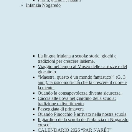
Infanzia Nogaredo
La lingua friulana a scuola: storie, giochi e
tradizioni per crescere insieme.
Viaggio nel tempo al Museo delle carrozze e del
giocattolo
“Maestra, questo è un mondo fantastico!” (G. 3
anni): la psicomotricità che fa crescere il cuore e
la mente.
Quando la consapevolezza diventa sicurezza.
Caccia alle uova nel giardino della scuola:
tradizione e divertimento
Passeggiata di primavera
Quando Pinocchio è arrivato nella nostra scuola
Il giardino della scuola dell’infanzia di Nogaredo
cresce!
CALENDARIO 2026 “PAR NARÊT”