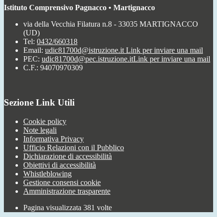
Istituto Comprensivo Pagnacco • Martignacco
via della Vecchia Filatura n.8 - 33035 MARTIGNACCO
(UD)
Tel:
0432/660318
Email:
udic81700d@istruzione.it
Link per inviare una mail
PEC:
udic81700d@pec.istruzione.it
Link per inviare una mail
C.F.: 94070970309
Sezione Link Utili
Cookie policy
Note legali
Informativa Privacy
Ufficio Relazioni con il Pubblico
Dichiarazione di accessibilità
Obiettivi di accessibilità
Whistleblowing
Gestione consensi cookie
Amministrazione trasparente
Pagina visualizzata
381
volte