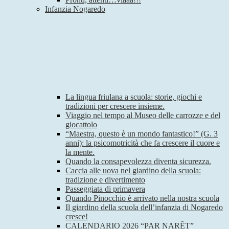
Infanzia Nogaredo
La lingua friulana a scuola: storie, giochi e
tradizioni per crescere insieme.
Viaggio nel tempo al Museo delle carrozze e del
giocattolo
“Maestra, questo è un mondo fantastico!” (G. 3
anni): la psicomotricità che fa crescere il cuore e
la mente.
Quando la consapevolezza diventa sicurezza.
Caccia alle uova nel giardino della scuola:
tradizione e divertimento
Passeggiata di primavera
Quando Pinocchio è arrivato nella nostra scuola
Il giardino della scuola dell’infanzia di Nogaredo
cresce!
CALENDARIO 2026 “PAR NARÊT”