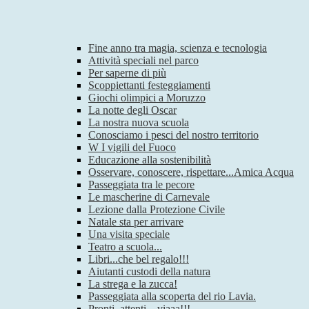
Fine anno tra magia, scienza e tecnologia
Attività speciali nel parco
Per saperne di più
Scoppiettanti festeggiamenti
Giochi olimpici a Moruzzo
La notte degli Oscar
La nostra nuova scuola
Conosciamo i pesci del nostro territorio
W I vigili del Fuoco
Educazione alla sostenibilità
Osservare, conoscere, rispettare...Amica Acqua
Passeggiata tra le pecore
Le mascherine di Carnevale
Lezione dalla Protezione Civile
Natale sta per arrivare
Una visita speciale
Teatro a scuola...
Libri...che bel regalo!!!
Aiutanti custodi della natura
La strega e la zucca!
Passeggiata alla scoperta del rio Lavia.
Pronti, attenti…viaaa!!!