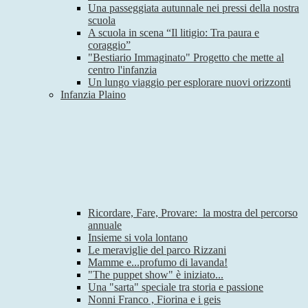
Una passeggiata autunnale nei pressi della nostra
scuola
A scuola in scena “Il litigio: Tra paura e
coraggio”
"Bestiario Immaginato" Progetto che mette al
centro l'infanzia
Un lungo viaggio per esplorare nuovi orizzonti
Infanzia Plaino
Ricordare, Fare, Provare: la mostra del percorso
annuale
Insieme si vola lontano
Le meraviglie del parco Rizzani
Mamme e...profumo di lavanda!
"The puppet show" è iniziato...
Una "sarta" speciale tra storia e passione
Nonni Franco , Fiorina e i geis