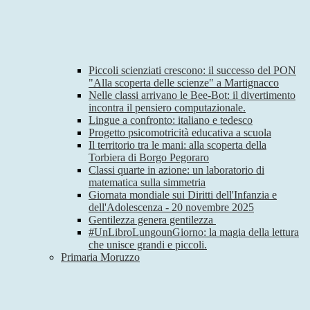
Piccoli scienziati crescono: il successo del PON
"Alla scoperta delle scienze" a Martignacco
Nelle classi arrivano le Bee-Bot: il divertimento
incontra il pensiero computazionale.
Lingue a confronto: italiano e tedesco
Progetto psicomotricità educativa a scuola
Il territorio tra le mani: alla scoperta della
Torbiera di Borgo Pegoraro
Classi quarte in azione: un laboratorio di
matematica sulla simmetria
Giornata mondiale sui Diritti dell'Infanzia e
dell'Adolescenza - 20 novembre 2025
Gentilezza genera gentilezza
#UnLibroLungounGiorno: la magia della lettura
che unisce grandi e piccoli.
Primaria Moruzzo