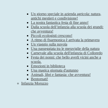
Un giorno speciale in azienda agricola: natura,
antichi mestieri e condivisione!
La nostra fantastica festa di fine anno!
Dalla scuola dell’infanzia alla scuola dei grandi:
che avventura!
Piccoli ecologisti crescono!
A ritmo di fisarmonica è arrivata la primavera
Un viaggio sulla nuvola
Una passeggiata tra le meraviglie della natura
Carnevale alla scuola dell'infanzia di Colloredo
Festa dei nonni: che bello averli vicini anche a
scuola.
Emozioni in biblioteca
Una magica giornata d'autunno
Animali, libri e fantasia: che avventura!
Bentornati!
Infanzia Moruzzo