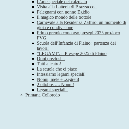
L’arte speciale del calzolaio
Visita alla Latteria di Brazzacco
Falegnami con nonno Egidio
Il magico mondo delle trottole
Carnevale alla Residenza Zaffiro: un momento di
gioia e condivisione
Primo premio concorso presepi 2025 pro-loco
FVG
Scuola dell’Infanzia di Plaino: partenza dei
lavori!
“LEGÀMI”: il Presepe 2025 di Plaino
Doni preziosi...
Tutti a teatro!
La scuola che ci piace
Intessiamo legami speciali!
Nonni, mele e...segreti!
2 ottobre….: Nonni!
Legami speciali..
Primaria Colloredo