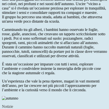
nei colori, nei profumi e nei suoni dell’autunno. Uscire “vicino a
casa” si è rivelata un’occasione preziosa per esplorare in tranquillità,
stimolare i sensi e consolidare rapporti tra compagni e maestre.
Il gruppo ha percorso una strada, adatta ai bambini, che attraversa
un'area verde poco distante da scuola.
Camminando tra gli alberi, i bambini hanno osservato le foglie,
rosse, gialle, arancioni, che creavano un tappeto scricchiolante sotto
i piedi. Poi si sono soffermati sul suolo: pozzanghere, radici
sporgenti, rami, piccoli animaletti che si affacciano all’autunno.
Durante il cammino hanno raccolto materiali naturali (foglie,
pannocchie, tutoli, ramoscelli) da portare poi in classe dove verranno
osservati, classificati e utilizzati per diverse attività.
È stata un’occasione per imparare con tutti i sensi, esplorare
l’ambiente e condividere insieme la meraviglia delle piccole cose
che la stagione autunnale ci regala.
Un’esperienza che vale la pena ripetere, magari in vari momenti
dell’anno, per far crescere nei più piccoli l’apprezzamento per
l’ambiente e la curiosità verso il mondo che li circonda.
Notizie