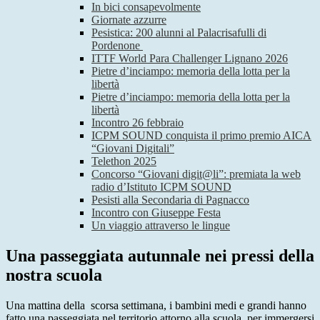
In bici consapevolmente
Giornate azzurre
Pesistica: 200 alunni al Palacrisafulli di
Pordenone
ITTF World Para Challenger Lignano 2026
Pietre d’inciampo: memoria della lotta per la
libertà
Pietre d’inciampo: memoria della lotta per la
libertà
Incontro 26 febbraio
ICPM SOUND conquista il primo premio AICA
“Giovani Digitali”
Telethon 2025
Concorso “Giovani digit@li”: premiata la web
radio d’Istituto ICPM SOUND
Pesisti alla Secondaria di Pagnacco
Incontro con Giuseppe Festa
Un viaggio attraverso le lingue
Una passeggiata autunnale nei pressi della
nostra scuola
Una mattina della scorsa settimana, i bambini medi e grandi hanno
fatto una passeggiata nel territorio attorno alla scuola, per immergersi