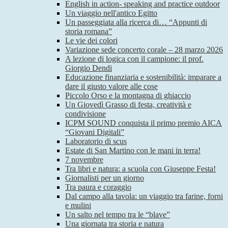
English in action- speaking and practice outdoor
Un viaggio nell'antico Egitto
Un passeggiata alla ricerca di… “Appunti di
storia romana”
Le vie dei colori
Variazione sede concerto corale – 28 marzo 2026
A lezione di logica con il campione: il prof.
Giorgio Dendi
Educazione finanziaria e sostenibilità: imparare a
dare il giusto valore alle cose
Piccolo Orso e la montagna di ghiaccio
Un Giovedì Grasso di festa, creatività e
condivisione
ICPM SOUND conquista il primo premio AICA
“Giovani Digitali”
Laboratorio di scus
Estate di San Martino con le mani in terra!
7 novembre
Tra libri e natura: a scuola con Giuseppe Festa!
Giornalisti per un giorno
Tra paura e coraggio
Dal campo alla tavola: un viaggio tra farine, forni
e mulini
Un salto nel tempo tra le “blave”
Una giornata tra storia e natura