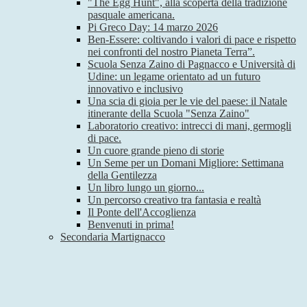
"The Egg Hunt", alla scoperta della tradizione
pasquale americana.
Pi Greco Day: 14 marzo 2026
Ben-Essere: coltivando i valori di pace e rispetto
nei confronti del nostro Pianeta Terra”.
Scuola Senza Zaino di Pagnacco e Università di
Udine: un legame orientato ad un futuro
innovativo e inclusivo
Una scia di gioia per le vie del paese: il Natale
itinerante della Scuola "Senza Zaino"
Laboratorio creativo: intrecci di mani, germogli
di pace.
Un cuore grande pieno di storie
Un Seme per un Domani Migliore: Settimana
della Gentilezza
Un libro lungo un giorno...
Un percorso creativo tra fantasia e realtà
Il Ponte dell'Accoglienza
Benvenuti in prima!
Secondaria Martignacco