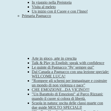
In viaggio nella Preistoria
Visita al meleto
Un inizio con il Cuore e con l’Inno!
Primaria Pagnacco
Arte in gioco, arte in crescita
Talk & Play in English: speak with confidence
Le quinte di Pagnacco “Pe’ sempre qui”
Dal Canada a Pagnacco con una lezione speciale:
WELCOME LUCA!
“Rompere gli schemi per immaginare e costruire
un mondo di non violenza e pace”
CHE EMOZIONE...DA VICINO!!!
"Un Barattolo di Emozioni" al Parco Rizzani:
quando il cuore si colora di libertà.
Scuola in natura: uscita delle classi quarte con
due guide MOLTO SPECIALI!