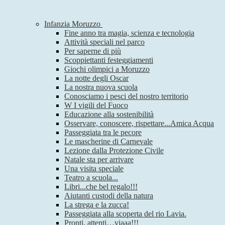
Infanzia Moruzzo
Fine anno tra magia, scienza e tecnologia
Attività speciali nel parco
Per saperne di più
Scoppiettanti festeggiamenti
Giochi olimpici a Moruzzo
La notte degli Oscar
La nostra nuova scuola
Conosciamo i pesci del nostro territorio
W I vigili del Fuoco
Educazione alla sostenibilità
Osservare, conoscere, rispettare...Amica Acqua
Passeggiata tra le pecore
Le mascherine di Carnevale
Lezione dalla Protezione Civile
Natale sta per arrivare
Una visita speciale
Teatro a scuola...
Libri...che bel regalo!!!
Aiutanti custodi della natura
La strega e la zucca!
Passeggiata alla scoperta del rio Lavia.
Pronti, attenti…viaaa!!!