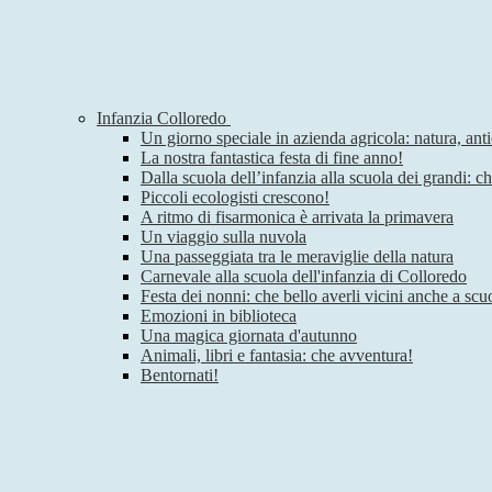
Infanzia Colloredo
Un giorno speciale in azienda agricola: natura, anti
La nostra fantastica festa di fine anno!
Dalla scuola dell’infanzia alla scuola dei grandi: c
Piccoli ecologisti crescono!
A ritmo di fisarmonica è arrivata la primavera
Un viaggio sulla nuvola
Una passeggiata tra le meraviglie della natura
Carnevale alla scuola dell'infanzia di Colloredo
Festa dei nonni: che bello averli vicini anche a scu
Emozioni in biblioteca
Una magica giornata d'autunno
Animali, libri e fantasia: che avventura!
Bentornati!