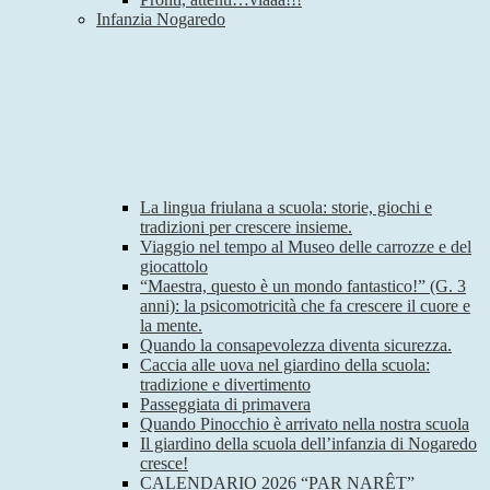
Infanzia Nogaredo
La lingua friulana a scuola: storie, giochi e
tradizioni per crescere insieme.
Viaggio nel tempo al Museo delle carrozze e del
giocattolo
“Maestra, questo è un mondo fantastico!” (G. 3
anni): la psicomotricità che fa crescere il cuore e
la mente.
Quando la consapevolezza diventa sicurezza.
Caccia alle uova nel giardino della scuola:
tradizione e divertimento
Passeggiata di primavera
Quando Pinocchio è arrivato nella nostra scuola
Il giardino della scuola dell’infanzia di Nogaredo
cresce!
CALENDARIO 2026 “PAR NARÊT”