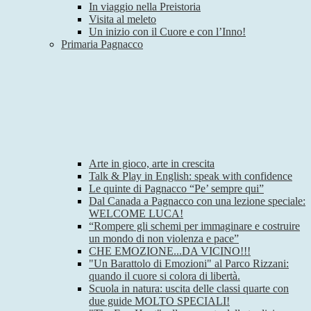
In viaggio nella Preistoria
Visita al meleto
Un inizio con il Cuore e con l’Inno!
Primaria Pagnacco
Arte in gioco, arte in crescita
Talk & Play in English: speak with confidence
Le quinte di Pagnacco “Pe’ sempre qui”
Dal Canada a Pagnacco con una lezione speciale:
WELCOME LUCA!
“Rompere gli schemi per immaginare e costruire
un mondo di non violenza e pace”
CHE EMOZIONE...DA VICINO!!!
"Un Barattolo di Emozioni" al Parco Rizzani:
quando il cuore si colora di libertà.
Scuola in natura: uscita delle classi quarte con
due guide MOLTO SPECIALI!