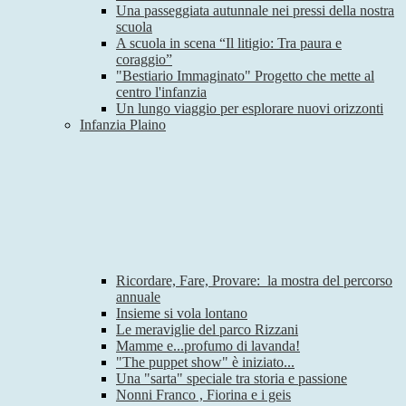
Una passeggiata autunnale nei pressi della nostra
scuola
A scuola in scena “Il litigio: Tra paura e
coraggio”
"Bestiario Immaginato" Progetto che mette al
centro l'infanzia
Un lungo viaggio per esplorare nuovi orizzonti
Infanzia Plaino
Ricordare, Fare, Provare: la mostra del percorso
annuale
Insieme si vola lontano
Le meraviglie del parco Rizzani
Mamme e...profumo di lavanda!
"The puppet show" è iniziato...
Una "sarta" speciale tra storia e passione
Nonni Franco , Fiorina e i geis