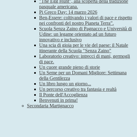
"The Egg Hunt", alla scoperta della tradizione
pasquale americana.
Pi Greco Day: 14 marzo 2026
Ben-Essere: coltivando i valori di pace e rispetto
nei confronti del nostro Pianeta Terra”.
Scuola Senza Zaino di Pagnacco e Università di
Udine: un legame orientato ad un futuro
innovativo e inclusivo
Una scia di gioia per le vie del paese: il Natale
itinerante della Scuola "Senza Zaino"
Laboratorio creativo: intrecci di mani, germogli
di pace.
Un cuore grande pieno di storie
Un Seme per un Domani Migliore: Settimana
della Gentilezza
Un libro lungo un giorno...
Un percorso creativo tra fantasia e realtà
Il Ponte dell'Accoglienza
Benvenuti in prima!
Secondaria Martignacco