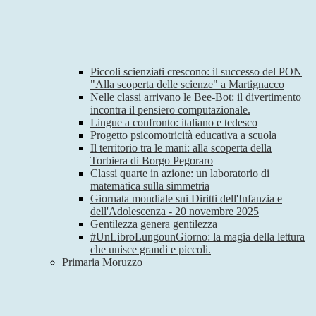
Piccoli scienziati crescono: il successo del PON
"Alla scoperta delle scienze" a Martignacco
Nelle classi arrivano le Bee-Bot: il divertimento
incontra il pensiero computazionale.
Lingue a confronto: italiano e tedesco
Progetto psicomotricità educativa a scuola
Il territorio tra le mani: alla scoperta della
Torbiera di Borgo Pegoraro
Classi quarte in azione: un laboratorio di
matematica sulla simmetria
Giornata mondiale sui Diritti dell'Infanzia e
dell'Adolescenza - 20 novembre 2025
Gentilezza genera gentilezza
#UnLibroLungounGiorno: la magia della lettura
che unisce grandi e piccoli.
Primaria Moruzzo