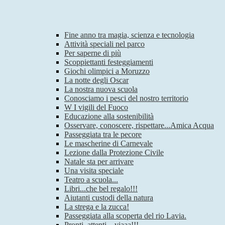
Fine anno tra magia, scienza e tecnologia
Attività speciali nel parco
Per saperne di più
Scoppiettanti festeggiamenti
Giochi olimpici a Moruzzo
La notte degli Oscar
La nostra nuova scuola
Conosciamo i pesci del nostro territorio
W I vigili del Fuoco
Educazione alla sostenibilità
Osservare, conoscere, rispettare...Amica Acqua
Passeggiata tra le pecore
Le mascherine di Carnevale
Lezione dalla Protezione Civile
Natale sta per arrivare
Una visita speciale
Teatro a scuola...
Libri...che bel regalo!!!
Aiutanti custodi della natura
La strega e la zucca!
Passeggiata alla scoperta del rio Lavia.
Pronti, attenti…viaaa!!!