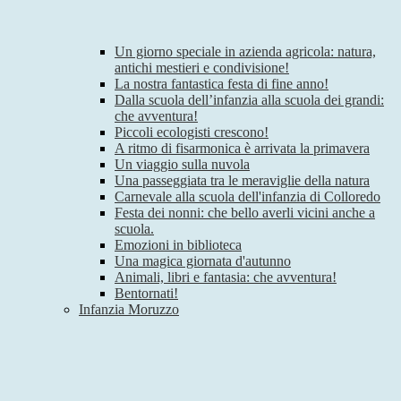
Un giorno speciale in azienda agricola: natura,
antichi mestieri e condivisione!
La nostra fantastica festa di fine anno!
Dalla scuola dell’infanzia alla scuola dei grandi:
che avventura!
Piccoli ecologisti crescono!
A ritmo di fisarmonica è arrivata la primavera
Un viaggio sulla nuvola
Una passeggiata tra le meraviglie della natura
Carnevale alla scuola dell'infanzia di Colloredo
Festa dei nonni: che bello averli vicini anche a
scuola.
Emozioni in biblioteca
Una magica giornata d'autunno
Animali, libri e fantasia: che avventura!
Bentornati!
Infanzia Moruzzo