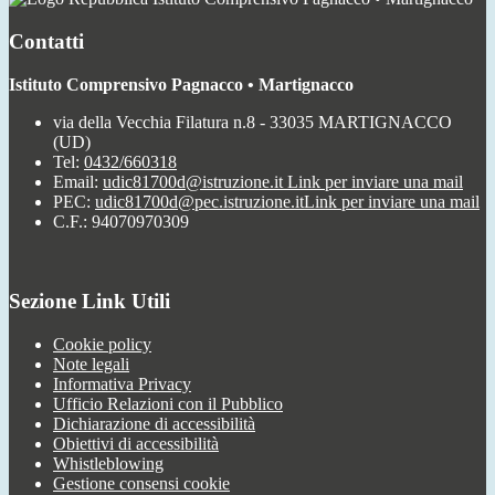
Contatti
Istituto Comprensivo Pagnacco • Martignacco
via della Vecchia Filatura n.8 - 33035 MARTIGNACCO
(UD)
Tel:
0432/660318
Email:
udic81700d@istruzione.it
Link per inviare una mail
PEC:
udic81700d@pec.istruzione.it
Link per inviare una mail
C.F.: 94070970309
Sezione Link Utili
Cookie policy
Note legali
Informativa Privacy
Ufficio Relazioni con il Pubblico
Dichiarazione di accessibilità
Obiettivi di accessibilità
Whistleblowing
Gestione consensi cookie