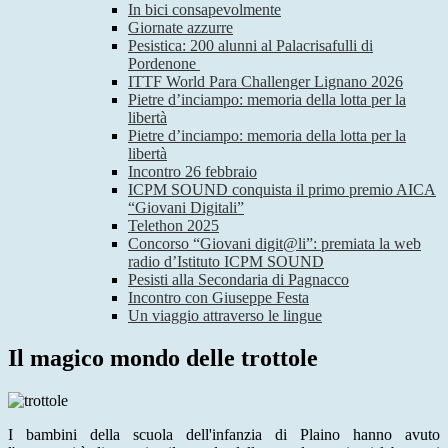
In bici consapevolmente
Giornate azzurre
Pesistica: 200 alunni al Palacrisafulli di
Pordenone
ITTF World Para Challenger Lignano 2026
Pietre d’inciampo: memoria della lotta per la
libertà
Pietre d’inciampo: memoria della lotta per la
libertà
Incontro 26 febbraio
ICPM SOUND conquista il primo premio AICA
“Giovani Digitali”
Telethon 2025
Concorso “Giovani digit@li”: premiata la web
radio d’Istituto ICPM SOUND
Pesisti alla Secondaria di Pagnacco
Incontro con Giuseppe Festa
Un viaggio attraverso le lingue
Il magico mondo delle trottole
I bambini della scuola dell'infanzia di Plaino hanno avuto