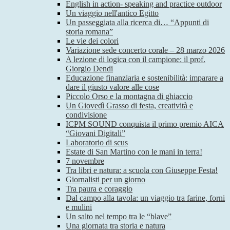
English in action- speaking and practice outdoor
Un viaggio nell'antico Egitto
Un passeggiata alla ricerca di… “Appunti di
storia romana”
Le vie dei colori
Variazione sede concerto corale – 28 marzo 2026
A lezione di logica con il campione: il prof.
Giorgio Dendi
Educazione finanziaria e sostenibilità: imparare a
dare il giusto valore alle cose
Piccolo Orso e la montagna di ghiaccio
Un Giovedì Grasso di festa, creatività e
condivisione
ICPM SOUND conquista il primo premio AICA
“Giovani Digitali”
Laboratorio di scus
Estate di San Martino con le mani in terra!
7 novembre
Tra libri e natura: a scuola con Giuseppe Festa!
Giornalisti per un giorno
Tra paura e coraggio
Dal campo alla tavola: un viaggio tra farine, forni
e mulini
Un salto nel tempo tra le “blave”
Una giornata tra storia e natura