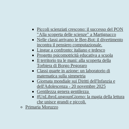
Piccoli scienziati crescono: il successo del PON
"Alla scoperta delle scienze" a Martignacco
Nelle classi arrivano le Bee-Bot: il divertimento
incontra il pensiero computazionale.
Lingue a confronto: italiano e tedesco
Progetto psicomotricità educativa a scuola
Il territorio tra le mani: alla scoperta della
Torbiera di Borgo Pegoraro
Classi quarte in azione: un laboratorio di
matematica sulla simmetria
Giornata mondiale sui Diritti dell'Infanzia e
dell'Adolescenza - 20 novembre 2025
Gentilezza genera gentilezza
#UnLibroLungounGiorno: la magia della lettura
che unisce grandi e piccoli.
Primaria Moruzzo