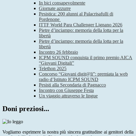
In bici consapevolmente
Giornate azzurre
Pesistica: 200 alunni al Palacrisafulli di
Pordenone
ITTF World Para Challenger Lignano 2026
Pietre d’inciampo: memoria della lotta per la
libertà
Pietre d’inciampo: memoria della lotta per la
libertà
Incontro 26 febbraio
ICPM SOUND conquista il primo premio AICA
“Giovani Digitali”
Telethon 2025
Concorso “Giovani digit@li”: premiata la web
radio d’Istituto ICPM SOUND
Pesisti alla Secondaria di Pagnacco
Incontro con Giuseppe Festa
Un viaggio attraverso le lingue
Doni preziosi...
Vogliamo esprimere la nostra più sincera gratitudine ai genitori della