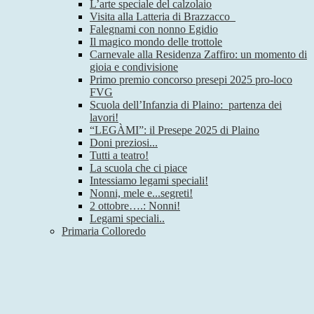
L’arte speciale del calzolaio
Visita alla Latteria di Brazzacco
Falegnami con nonno Egidio
Il magico mondo delle trottole
Carnevale alla Residenza Zaffiro: un momento di
gioia e condivisione
Primo premio concorso presepi 2025 pro-loco
FVG
Scuola dell’Infanzia di Plaino: partenza dei
lavori!
“LEGÀMI”: il Presepe 2025 di Plaino
Doni preziosi...
Tutti a teatro!
La scuola che ci piace
Intessiamo legami speciali!
Nonni, mele e...segreti!
2 ottobre….: Nonni!
Legami speciali..
Primaria Colloredo