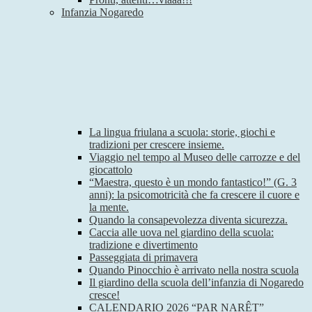
Infanzia Nogaredo
La lingua friulana a scuola: storie, giochi e
tradizioni per crescere insieme.
Viaggio nel tempo al Museo delle carrozze e del
giocattolo
“Maestra, questo è un mondo fantastico!” (G. 3
anni): la psicomotricità che fa crescere il cuore e
la mente.
Quando la consapevolezza diventa sicurezza.
Caccia alle uova nel giardino della scuola:
tradizione e divertimento
Passeggiata di primavera
Quando Pinocchio è arrivato nella nostra scuola
Il giardino della scuola dell’infanzia di Nogaredo
cresce!
CALENDARIO 2026 “PAR NARÊT”