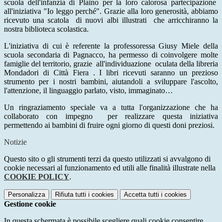
scuola dell'infanzia di Plaino per la loro calorosa partecipazione
all'iniziativa "Io leggo perché". Grazie alla loro generosità, abbiamo
ricevuto una scatola di nuovi albi illustrati che arricchiranno la
nostra biblioteca scolastica.
L'iniziativa di cui è referente la professoressa Giusy Miele della
scuola secondaria di Pagnacco, ha permesso di coinvolgere molte
famiglie del territorio, grazie all'individuazione oculata della libreria
Mondadori di Città Fiera . I libri ricevuti saranno un prezioso
strumento per i nostri bambini, aiutandoli a sviluppare l'ascolto,
l'attenzione, il linguaggio parlato, visto, immaginato…
Un ringraziamento speciale va a tutta l'organizzazione che ha
collaborato con impegno per realizzare questa iniziativa
permettendo ai bambini di fruire ogni giorno di questi doni preziosi.
Notizie
Questo sito o gli strumenti terzi da questo utilizzati si avvalgono di
cookie necessari al funzionamento ed utili alle finalità illustrate nella
COOKIE POLICY
.
Personalizza
Rifiuta tutti
i cookies
Accetta tutti
i cookies
Gestione cookie
In questa schermata è possibile scegliere quali cookie consentire.