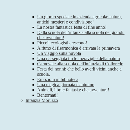
Un giorno speciale in azienda agricola: natura,
antichi mestieri e condivisione!
La nostra fantastica festa di fine anno!
Dalla scuola dell’infanzia alla scuola dei grandi:
che avventura!
Piccoli ecologisti crescono!
A ritmo di fisarmonica è arrivata la primavera
Un viaggio sulla nuvola
Una passeggiata tra le meraviglie della natura
Carnevale alla scuola dell'infanzia di Colloredo
Festa dei nonni: che bello averli vicini anche a
scuola.
Emozioni in biblioteca
Una magica giornata d'autunno
Animali, libri e fantasia: che avventura!
Bentornati!
Infanzia Moruzzo