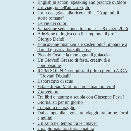
English in action- speaking and practice outdoor
Un viaggio nell'antico Egitto
Un passeggiata alla ricerca di… “Appunti di
storia romana”
Le vie dei colori
Variazione sede concerto corale – 28 marzo 2026
A lezione di logica con il campione: il prof.
Giorgio Dendi
Educazione finanziaria e sostenibilità: imparare a
dare il giusto valore alle cose
Piccolo Orso e la montagna di ghiaccio
Un Giovedì Grasso di festa, creatività e
condivisione
ICPM SOUND conquista il primo premio AICA
“Giovani Digitali”
Laboratorio di scus
Estate di San Martino con le mani in terra!
7 novembre
Tra libri e natura: a scuola con Giuseppe Festa!
Giornalisti per un giorno
Tra paura e coraggio
Dal campo alla tavola: un viaggio tra farine, forni
e mulini
Un salto nel tempo tra le “blave”
Una giornata tra storia e natura