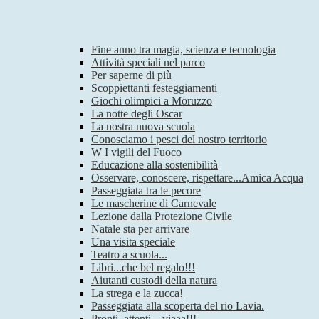
Fine anno tra magia, scienza e tecnologia
Attività speciali nel parco
Per saperne di più
Scoppiettanti festeggiamenti
Giochi olimpici a Moruzzo
La notte degli Oscar
La nostra nuova scuola
Conosciamo i pesci del nostro territorio
W I vigili del Fuoco
Educazione alla sostenibilità
Osservare, conoscere, rispettare...Amica Acqua
Passeggiata tra le pecore
Le mascherine di Carnevale
Lezione dalla Protezione Civile
Natale sta per arrivare
Una visita speciale
Teatro a scuola...
Libri...che bel regalo!!!
Aiutanti custodi della natura
La strega e la zucca!
Passeggiata alla scoperta del rio Lavia.
Pronti, attenti…viaaa!!!