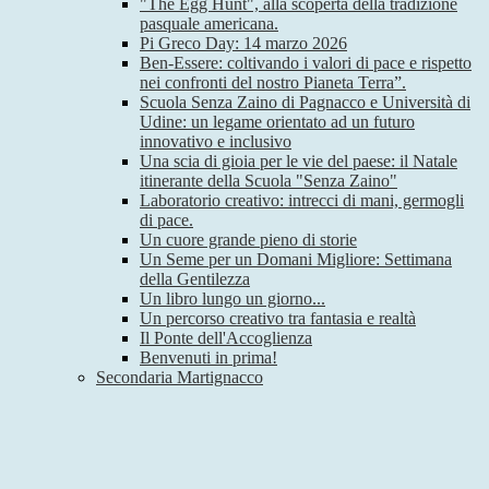
"The Egg Hunt", alla scoperta della tradizione
pasquale americana.
Pi Greco Day: 14 marzo 2026
Ben-Essere: coltivando i valori di pace e rispetto
nei confronti del nostro Pianeta Terra”.
Scuola Senza Zaino di Pagnacco e Università di
Udine: un legame orientato ad un futuro
innovativo e inclusivo
Una scia di gioia per le vie del paese: il Natale
itinerante della Scuola "Senza Zaino"
Laboratorio creativo: intrecci di mani, germogli
di pace.
Un cuore grande pieno di storie
Un Seme per un Domani Migliore: Settimana
della Gentilezza
Un libro lungo un giorno...
Un percorso creativo tra fantasia e realtà
Il Ponte dell'Accoglienza
Benvenuti in prima!
Secondaria Martignacco