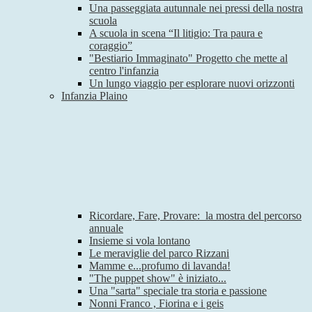
Una passeggiata autunnale nei pressi della nostra
scuola
A scuola in scena “Il litigio: Tra paura e
coraggio”
"Bestiario Immaginato" Progetto che mette al
centro l'infanzia
Un lungo viaggio per esplorare nuovi orizzonti
Infanzia Plaino
Ricordare, Fare, Provare: la mostra del percorso
annuale
Insieme si vola lontano
Le meraviglie del parco Rizzani
Mamme e...profumo di lavanda!
"The puppet show" è iniziato...
Una "sarta" speciale tra storia e passione
Nonni Franco , Fiorina e i geis