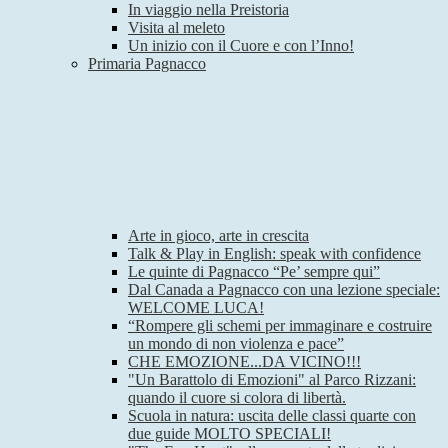
In viaggio nella Preistoria
Visita al meleto
Un inizio con il Cuore e con l’Inno!
Primaria Pagnacco
Arte in gioco, arte in crescita
Talk & Play in English: speak with confidence
Le quinte di Pagnacco “Pe’ sempre qui”
Dal Canada a Pagnacco con una lezione speciale:
WELCOME LUCA!
“Rompere gli schemi per immaginare e costruire
un mondo di non violenza e pace”
CHE EMOZIONE...DA VICINO!!!
"Un Barattolo di Emozioni" al Parco Rizzani:
quando il cuore si colora di libertà.
Scuola in natura: uscita delle classi quarte con
due guide MOLTO SPECIALI!