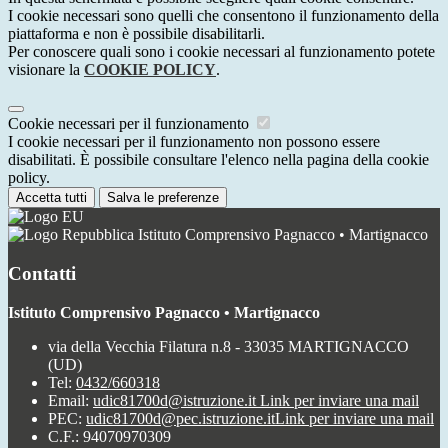
I cookie necessari sono quelli che consentono il funzionamento della
piattaforma e non è possibile disabilitarli.
Per conoscere quali sono i cookie necessari al funzionamento potete
visionare la
COOKIE POLICY
.
Cookie necessari per il funzionamento
I cookie necessari per il funzionamento non possono essere
disabilitati. È possibile consultare l'elenco nella pagina della cookie
policy.
Accetta tutti
Salva le preferenze
Istituto Comprensivo Pagnacco • Martignacco
Contatti
Istituto Comprensivo Pagnacco • Martignacco
via della Vecchia Filatura n.8 - 33035 MARTIGNACCO
(UD)
Tel:
0432/660318
Email:
udic81700d@istruzione.it
Link per inviare una mail
PEC:
udic81700d@pec.istruzione.it
Link per inviare una mail
C.F.: 94070970309