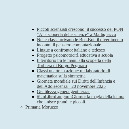
Piccoli scienziati crescono: il successo del PON
"Alla scoperta delle scienze" a Martignacco
Nelle classi arrivano le Bee-Bot: il divertimento
incontra il pensiero computazionale.
Lingue a confronto: italiano e tedesco
Progetto psicomotricità educativa a scuola
Il territorio tra le mani: alla scoperta della
Torbiera di Borgo Pegoraro
Classi quarte in azione: un laboratorio di
matematica sulla simmetria
Giornata mondiale sui Diritti dell'Infanzia e
dell'Adolescenza - 20 novembre 2025
Gentilezza genera gentilezza
#UnLibroLungounGiorno: la magia della lettura
che unisce grandi e piccoli.
Primaria Moruzzo