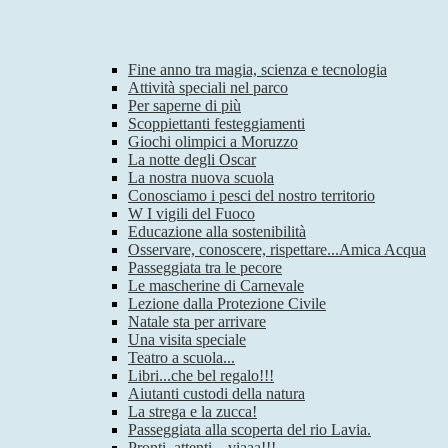
Fine anno tra magia, scienza e tecnologia
Attività speciali nel parco
Per saperne di più
Scoppiettanti festeggiamenti
Giochi olimpici a Moruzzo
La notte degli Oscar
La nostra nuova scuola
Conosciamo i pesci del nostro territorio
W I vigili del Fuoco
Educazione alla sostenibilità
Osservare, conoscere, rispettare...Amica Acqua
Passeggiata tra le pecore
Le mascherine di Carnevale
Lezione dalla Protezione Civile
Natale sta per arrivare
Una visita speciale
Teatro a scuola...
Libri...che bel regalo!!!
Aiutanti custodi della natura
La strega e la zucca!
Passeggiata alla scoperta del rio Lavia.
Pronti, attenti…viaaa!!!