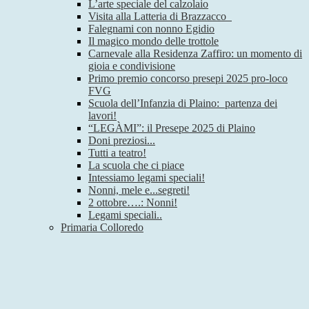
L’arte speciale del calzolaio
Visita alla Latteria di Brazzacco
Falegnami con nonno Egidio
Il magico mondo delle trottole
Carnevale alla Residenza Zaffiro: un momento di
gioia e condivisione
Primo premio concorso presepi 2025 pro-loco
FVG
Scuola dell’Infanzia di Plaino: partenza dei
lavori!
“LEGÀMI”: il Presepe 2025 di Plaino
Doni preziosi...
Tutti a teatro!
La scuola che ci piace
Intessiamo legami speciali!
Nonni, mele e...segreti!
2 ottobre….: Nonni!
Legami speciali..
Primaria Colloredo