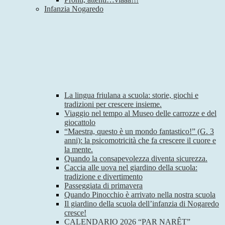
Infanzia Nogaredo
La lingua friulana a scuola: storie, giochi e
tradizioni per crescere insieme.
Viaggio nel tempo al Museo delle carrozze e del
giocattolo
“Maestra, questo è un mondo fantastico!” (G. 3
anni): la psicomotricità che fa crescere il cuore e
la mente.
Quando la consapevolezza diventa sicurezza.
Caccia alle uova nel giardino della scuola:
tradizione e divertimento
Passeggiata di primavera
Quando Pinocchio è arrivato nella nostra scuola
Il giardino della scuola dell’infanzia di Nogaredo
cresce!
CALENDARIO 2026 “PAR NARÊT”