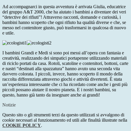
Ad accompagnarci in questa avventura è arrivata Giulia, educatrice
del gruppo A&T 2000, che ha aiutato i bambini a diventare dei veri
“detective dei rifiuti”! Attraverso racconti, domande e curiosità, i
bambini hanno scoperto che ogni rifiuto ha qualità diverse e che, se
messo nel contenitore giusto, può trasformarsi in qualcosa di nuovo
e utile.
I bambini Grandi e Medi si sono poi messi all’opera con fantasia e
creatività, realizzando dei simpatici portapenne utilizzando materiali
di riciclo portati da casa. Rotoli, scatoline e contenitori, bottoni, carte
e nastri “destinati alla spazzatura” hanno avuto una seconda vita
davvero colorata. I piccoli, invece, hanno scoperto il mondo della
raccolta differenziata attraverso giochi e attività divertenti. È stata
un’esperienza interessante che ci ha ricordato come anche i gesti più
piccoli possano aiutare il nostro pianeta. E i nostri bambini, su
questo, hanno già tanto da insegnare anche ai grandi!
Notizie
Questo sito o gli strumenti terzi da questo utilizzati si avvalgono di
cookie necessari al funzionamento ed utili alle finalità illustrate nella
COOKIE POLICY
.