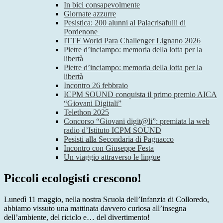
In bici consapevolmente
Giornate azzurre
Pesistica: 200 alunni al Palacrisafulli di
Pordenone
ITTF World Para Challenger Lignano 2026
Pietre d’inciampo: memoria della lotta per la
libertà
Pietre d’inciampo: memoria della lotta per la
libertà
Incontro 26 febbraio
ICPM SOUND conquista il primo premio AICA
“Giovani Digitali”
Telethon 2025
Concorso “Giovani digit@li”: premiata la web
radio d’Istituto ICPM SOUND
Pesisti alla Secondaria di Pagnacco
Incontro con Giuseppe Festa
Un viaggio attraverso le lingue
Piccoli ecologisti crescono!
Lunedì 11 maggio, nella nostra Scuola dell’Infanzia di Colloredo,
abbiamo vissuto una mattinata davvero curiosa all’insegna
dell’ambiente, del riciclo e… del divertimento!