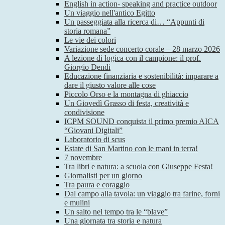
English in action- speaking and practice outdoor
Un viaggio nell'antico Egitto
Un passeggiata alla ricerca di… “Appunti di
storia romana”
Le vie dei colori
Variazione sede concerto corale – 28 marzo 2026
A lezione di logica con il campione: il prof.
Giorgio Dendi
Educazione finanziaria e sostenibilità: imparare a
dare il giusto valore alle cose
Piccolo Orso e la montagna di ghiaccio
Un Giovedì Grasso di festa, creatività e
condivisione
ICPM SOUND conquista il primo premio AICA
“Giovani Digitali”
Laboratorio di scus
Estate di San Martino con le mani in terra!
7 novembre
Tra libri e natura: a scuola con Giuseppe Festa!
Giornalisti per un giorno
Tra paura e coraggio
Dal campo alla tavola: un viaggio tra farine, forni
e mulini
Un salto nel tempo tra le “blave”
Una giornata tra storia e natura