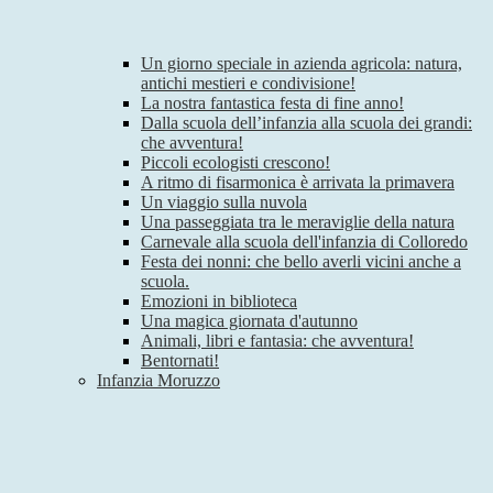
Un giorno speciale in azienda agricola: natura,
antichi mestieri e condivisione!
La nostra fantastica festa di fine anno!
Dalla scuola dell’infanzia alla scuola dei grandi:
che avventura!
Piccoli ecologisti crescono!
A ritmo di fisarmonica è arrivata la primavera
Un viaggio sulla nuvola
Una passeggiata tra le meraviglie della natura
Carnevale alla scuola dell'infanzia di Colloredo
Festa dei nonni: che bello averli vicini anche a
scuola.
Emozioni in biblioteca
Una magica giornata d'autunno
Animali, libri e fantasia: che avventura!
Bentornati!
Infanzia Moruzzo