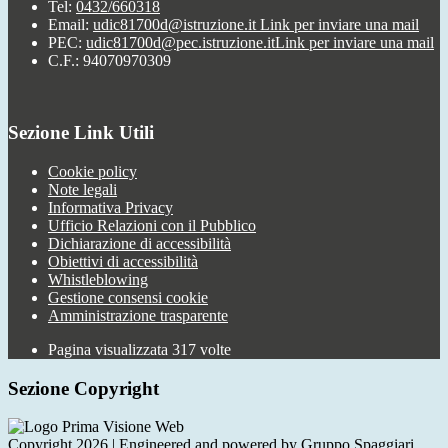
Tel:
0432/660318
Email:
udic81700d@istruzione.it
Link per inviare una mail
PEC:
udic81700d@pec.istruzione.it
Link per inviare una mail
C.F.: 94070970309
Sezione Link Utili
Cookie policy
Note legali
Informativa Privacy
Ufficio Relazioni con il Pubblico
Dichiarazione di accessibilità
Obiettivi di accessibilità
Whistleblowing
Gestione consensi cookie
Amministrazione trasparente
Pagina visualizzata
317
volte
Sezione Copyright
Copyright 2026 | Engineered and powered by Gruppo Spaggiari