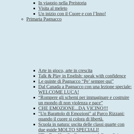
In viaggio nella Preistoria
Visita al meleto
Un inizio con il Cuore e con l’Inno!
Primaria Pagnacco
Arte in gioco, arte in crescita
Talk & Play in English: speak with confidence
Le quinte di Pagnacco “Pe’ sempre qui”
Dal Canada a Pagnacco con una lezione speciale:
WELCOME LUCA!
“Rompere gli schemi per immaginare e costruire
un mondo di non violenza e pace”
CHE EMOZIONE...DA VICINO!!!
"Un Barattolo di Emozioni" al Parco Rizzani:
quando il cuore si colora di libertà.
Scuola in natura: uscita delle classi quarte con
due guide MOLTO SPECIALI!