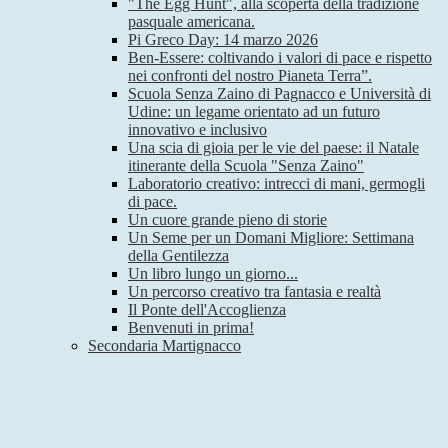
"The Egg Hunt", alla scoperta della tradizione
pasquale americana.
Pi Greco Day: 14 marzo 2026
Ben-Essere: coltivando i valori di pace e rispetto
nei confronti del nostro Pianeta Terra”.
Scuola Senza Zaino di Pagnacco e Università di
Udine: un legame orientato ad un futuro
innovativo e inclusivo
Una scia di gioia per le vie del paese: il Natale
itinerante della Scuola "Senza Zaino"
Laboratorio creativo: intrecci di mani, germogli
di pace.
Un cuore grande pieno di storie
Un Seme per un Domani Migliore: Settimana
della Gentilezza
Un libro lungo un giorno...
Un percorso creativo tra fantasia e realtà
Il Ponte dell'Accoglienza
Benvenuti in prima!
Secondaria Martignacco