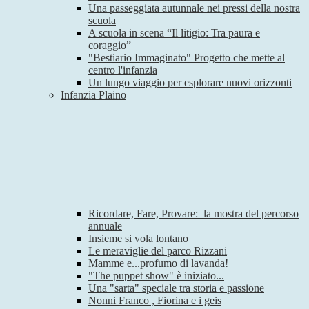
Una passeggiata autunnale nei pressi della nostra
scuola
A scuola in scena “Il litigio: Tra paura e
coraggio”
"Bestiario Immaginato" Progetto che mette al
centro l'infanzia
Un lungo viaggio per esplorare nuovi orizzonti
Infanzia Plaino
Ricordare, Fare, Provare: la mostra del percorso
annuale
Insieme si vola lontano
Le meraviglie del parco Rizzani
Mamme e...profumo di lavanda!
"The puppet show" è iniziato...
Una "sarta" speciale tra storia e passione
Nonni Franco , Fiorina e i geis