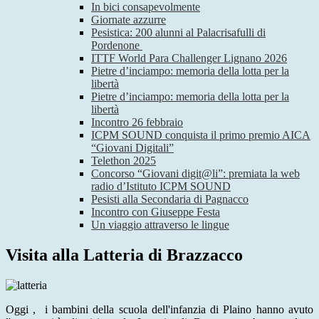
In bici consapevolmente
Giornate azzurre
Pesistica: 200 alunni al Palacrisafulli di
Pordenone
ITTF World Para Challenger Lignano 2026
Pietre d’inciampo: memoria della lotta per la
libertà
Pietre d’inciampo: memoria della lotta per la
libertà
Incontro 26 febbraio
ICPM SOUND conquista il primo premio AICA
“Giovani Digitali”
Telethon 2025
Concorso “Giovani digit@li”: premiata la web
radio d’Istituto ICPM SOUND
Pesisti alla Secondaria di Pagnacco
Incontro con Giuseppe Festa
Un viaggio attraverso le lingue
Visita alla Latteria di Brazzacco
Oggi ,
i bambini della scuola dell'infanzia di Plaino hanno avuto