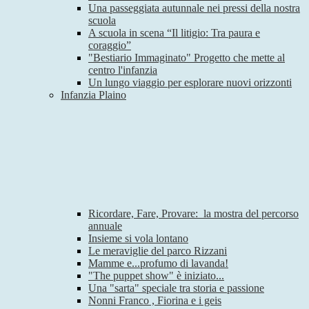
Una passeggiata autunnale nei pressi della nostra
scuola
A scuola in scena “Il litigio: Tra paura e
coraggio”
"Bestiario Immaginato" Progetto che mette al
centro l'infanzia
Un lungo viaggio per esplorare nuovi orizzonti
Infanzia Plaino
Ricordare, Fare, Provare: la mostra del percorso
annuale
Insieme si vola lontano
Le meraviglie del parco Rizzani
Mamme e...profumo di lavanda!
"The puppet show" è iniziato...
Una "sarta" speciale tra storia e passione
Nonni Franco , Fiorina e i geis