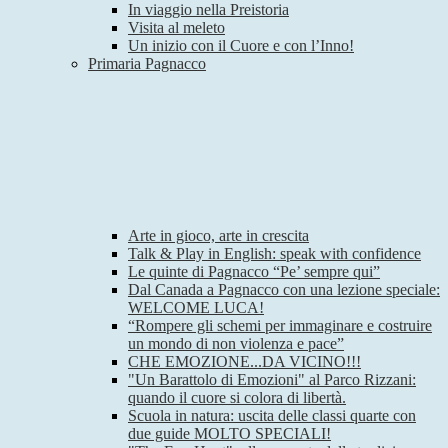
In viaggio nella Preistoria
Visita al meleto
Un inizio con il Cuore e con l’Inno!
Primaria Pagnacco
Arte in gioco, arte in crescita
Talk & Play in English: speak with confidence
Le quinte di Pagnacco “Pe’ sempre qui”
Dal Canada a Pagnacco con una lezione speciale:
WELCOME LUCA!
“Rompere gli schemi per immaginare e costruire
un mondo di non violenza e pace”
CHE EMOZIONE...DA VICINO!!!
"Un Barattolo di Emozioni" al Parco Rizzani:
quando il cuore si colora di libertà.
Scuola in natura: uscita delle classi quarte con
due guide MOLTO SPECIALI!