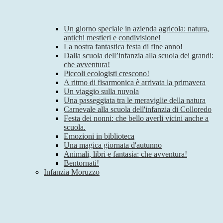
Un giorno speciale in azienda agricola: natura,
antichi mestieri e condivisione!
La nostra fantastica festa di fine anno!
Dalla scuola dell’infanzia alla scuola dei grandi:
che avventura!
Piccoli ecologisti crescono!
A ritmo di fisarmonica è arrivata la primavera
Un viaggio sulla nuvola
Una passeggiata tra le meraviglie della natura
Carnevale alla scuola dell'infanzia di Colloredo
Festa dei nonni: che bello averli vicini anche a
scuola.
Emozioni in biblioteca
Una magica giornata d'autunno
Animali, libri e fantasia: che avventura!
Bentornati!
Infanzia Moruzzo