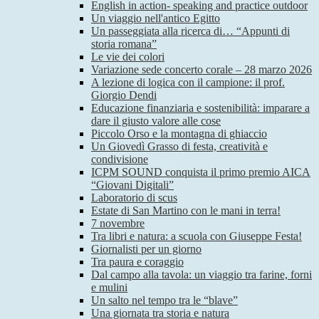
English in action- speaking and practice outdoor
Un viaggio nell'antico Egitto
Un passeggiata alla ricerca di… “Appunti di
storia romana”
Le vie dei colori
Variazione sede concerto corale – 28 marzo 2026
A lezione di logica con il campione: il prof.
Giorgio Dendi
Educazione finanziaria e sostenibilità: imparare a
dare il giusto valore alle cose
Piccolo Orso e la montagna di ghiaccio
Un Giovedì Grasso di festa, creatività e
condivisione
ICPM SOUND conquista il primo premio AICA
“Giovani Digitali”
Laboratorio di scus
Estate di San Martino con le mani in terra!
7 novembre
Tra libri e natura: a scuola con Giuseppe Festa!
Giornalisti per un giorno
Tra paura e coraggio
Dal campo alla tavola: un viaggio tra farine, forni
e mulini
Un salto nel tempo tra le “blave”
Una giornata tra storia e natura