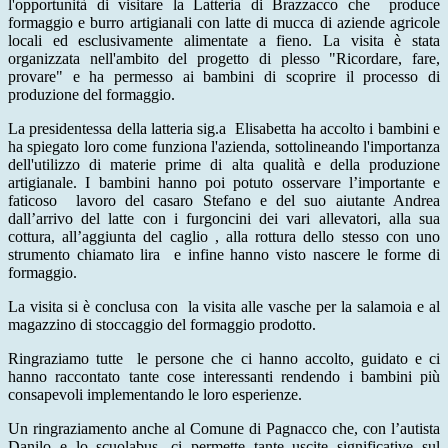
l'opportunità di visitare la Latteria di Brazzacco che
produce
formaggio e burro artigianali con latte di mucca di aziende agricole
locali ed esclusivamente alimentate a fieno. La visita è stata
organizzata nell'ambito del progetto di plesso "Ricordare, fare,
provare" e ha permesso ai bambini di scoprire il processo di
produzione del formaggio.
La presidentessa della latteria sig.a Elisabetta ha accolto i bambini e
ha spiegato loro come funziona l'azienda, sottolineando l'importanza
dell'utilizzo di materie prime di alta qualità e della produzione
artigianale. I bambini hanno poi potuto osservare l’importante e
faticoso
lavoro del casaro Stefano e del suo aiutante Andrea
dall’arrivo del latte con i furgoncini dei vari allevatori, alla sua
cottura, all’aggiunta del caglio , alla rottura dello stesso con uno
strumento chiamato lira
e infine hanno visto nascere le forme di
formaggio.
La visita si è conclusa con
la visita alle vasche per la salamoia e al
magazzino di stoccaggio del formaggio prodotto.
Ringraziamo tutte
le persone che ci hanno accolto, guidato e ci
hanno raccontato tante cose interessanti rendendo i bambini più
consapevoli implementando le loro esperienze.
Un ringraziamento anche al Comune di Pagnacco che, con l’autista
Danilo e lo scuolabus, ci permette tante uscite significative sul