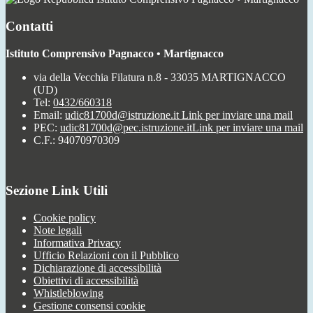
Contatti
Istituto Comprensivo Pagnacco • Martignacco
via della Vecchia Filatura n.8 - 33035 MARTIGNACCO
(UD)
Tel:
0432/660318
Email:
udic81700d@istruzione.it
Link per inviare una mail
PEC:
udic81700d@pec.istruzione.it
Link per inviare una mail
C.F.: 94070970309
Sezione Link Utili
Cookie policy
Note legali
Informativa Privacy
Ufficio Relazioni con il Pubblico
Dichiarazione di accessibilità
Obiettivi di accessibilità
Whistleblowing
Gestione consensi cookie