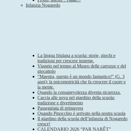
Infanzia Nogaredo
La lingua friulana a scuola: storie, giochi e
tradizioni per crescere insieme.
Viaggio nel tempo al Museo delle carrozze e del
giocattolo
“Maestra, questo è un mondo fantastico!” (G. 3
anni): la psicomotricità che fa crescere il cuore e
la mente.
Quando la consapevolezza diventa sicurezza.
Caccia alle uova nel giardino della scuola:
tradizione e divertimento
Passeggiata di primavera
Quando Pinocchio è arrivato nella nostra scuola
Il giardino della scuola dell’infanzia di Nogaredo
cresce!
CALENDARIO 2026 “PAR NARÊT”