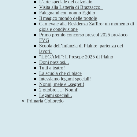
L’arte speciale del calzolaio
Visita alla Latteria di Brazzacco
Falegnami con nonno Egidio
Il magico mondo delle trottole
Carnevale alla Residenza Zaffiro: un momento di
gioia e condivisione
Primo premio concorso presepi 2025 pro-loco
FVG
Scuola dell’Infanzia di Plaino: partenza dei
lavori!
“LEGÀMI”: il Presepe 2025 di Plaino
Doni preziosi...
Tutti a teatro!
La scuola che ci piace
Intessiamo legami speciali!
Nonni, mele e...segreti!
2 ottobre….: Nonni!
Legami speciali..
Primaria Colloredo