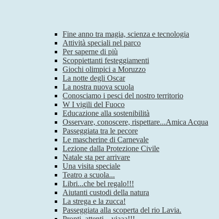
Fine anno tra magia, scienza e tecnologia
Attività speciali nel parco
Per saperne di più
Scoppiettanti festeggiamenti
Giochi olimpici a Moruzzo
La notte degli Oscar
La nostra nuova scuola
Conosciamo i pesci del nostro territorio
W I vigili del Fuoco
Educazione alla sostenibilità
Osservare, conoscere, rispettare...Amica Acqua
Passeggiata tra le pecore
Le mascherine di Carnevale
Lezione dalla Protezione Civile
Natale sta per arrivare
Una visita speciale
Teatro a scuola...
Libri...che bel regalo!!!
Aiutanti custodi della natura
La strega e la zucca!
Passeggiata alla scoperta del rio Lavia.
Pronti, attenti…viaaa!!!