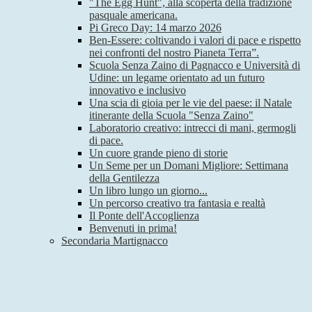
"The Egg Hunt", alla scoperta della tradizione
pasquale americana.
Pi Greco Day: 14 marzo 2026
Ben-Essere: coltivando i valori di pace e rispetto
nei confronti del nostro Pianeta Terra”.
Scuola Senza Zaino di Pagnacco e Università di
Udine: un legame orientato ad un futuro
innovativo e inclusivo
Una scia di gioia per le vie del paese: il Natale
itinerante della Scuola "Senza Zaino"
Laboratorio creativo: intrecci di mani, germogli
di pace.
Un cuore grande pieno di storie
Un Seme per un Domani Migliore: Settimana
della Gentilezza
Un libro lungo un giorno...
Un percorso creativo tra fantasia e realtà
Il Ponte dell'Accoglienza
Benvenuti in prima!
Secondaria Martignacco