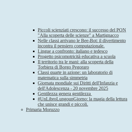
Piccoli scienziati crescono: il successo del PON
"Alla scoperta delle scienze" a Martignacco
Nelle classi arrivano le Bee-Bot: il divertimento
incontra il pensiero computazionale.
Lingue a confronto: italiano e tedesco
Progetto psicomotricità educativa a scuola
Il territorio tra le mani: alla scoperta della
Torbiera di Borgo Pegoraro
Classi quarte in azione: un laboratorio di
matematica sulla simmetria
Giornata mondiale sui Diritti dell'Infanzia e
dell'Adolescenza - 20 novembre 2025
Gentilezza genera gentilezza
#UnLibroLungounGiorno: la magia della lettura
che unisce grandi e piccoli.
Primaria Moruzzo