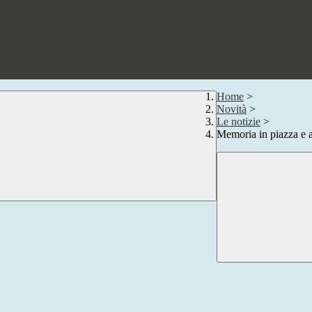
Home
>
Novità
>
Le notizie
>
Memoria in piazza e 