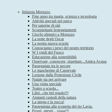
Infanzia Moruzzo
Fine anno tra magia, scienza e tecnologia
Attività speciali nel parco
Per saperne di più
Scoppiettanti festeggiamenti
Giochi olimpici a Moruzzo
La notte degli Oscar
La nostra nuova scuola
Conosciamo i pesci del nostro territorio
W I vigili del Fuoco
Educazione alla sostenibilità
Osservare, conoscere, rispettare...Amica Acqua
Passeggiata tra le pecore
Le mascherine di Carnevale
Lezione dalla Protezione Civile
Natale sta per arrivare
Una visita speciale
Teatro a scuola...
Libri...che bel regalo!!!
Aiutanti custodi della natura
La strega e la zucca!
Passeggiata alla scoperta del rio Lavia.
Pronti, attenti…viaaa!!!