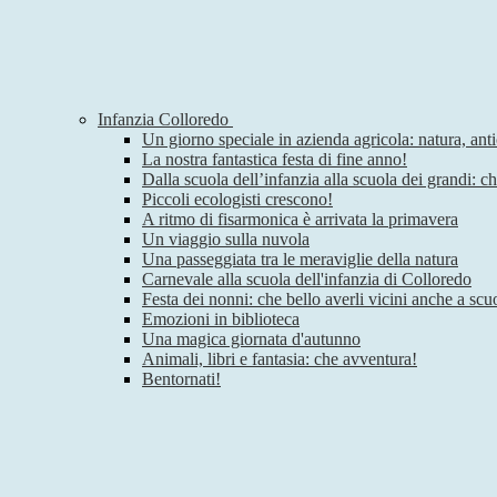
Infanzia Colloredo
Un giorno speciale in azienda agricola: natura, anti
La nostra fantastica festa di fine anno!
Dalla scuola dell’infanzia alla scuola dei grandi: c
Piccoli ecologisti crescono!
A ritmo di fisarmonica è arrivata la primavera
Un viaggio sulla nuvola
Una passeggiata tra le meraviglie della natura
Carnevale alla scuola dell'infanzia di Colloredo
Festa dei nonni: che bello averli vicini anche a scu
Emozioni in biblioteca
Una magica giornata d'autunno
Animali, libri e fantasia: che avventura!
Bentornati!