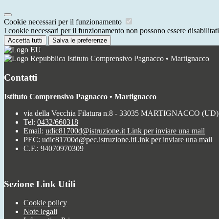
Cookie necessari per il funzionamento
I cookie necessari per il funzionamento non possono essere disabilitati.
Accetta tutti
Salva le preferenze
Istituto Comprensivo Pagnacco • Martignacco
Contatti
Istituto Comprensivo Pagnacco • Martignacco
via della Vecchia Filatura n.8 - 33035 MARTIGNACCO (UD)
Tel:
0432/660318
Email:
udic81700d@istruzione.it
Link per inviare una mail
PEC:
udic81700d@pec.istruzione.it
Link per inviare una mail
C.F.: 94070970309
Sezione Link Utili
Cookie policy
Note legali