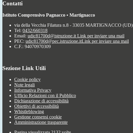
Contatti
Istituto Comprensivo Pagnacco • Martignacco
via della Vecchia Filatura n.8 - 33035 MARTIGNACCO (UD)
Tel:
0432/660318
Email:
udic81700d@istruzione.it
Link per inviare una mail
PEC:
udic81700d@pec.istruzione.it
Link per inviare una mail
C.F.: 94070970309
Sezione Link Utili
Cookie policy
Note legali
Informativa Privacy
Ufficio Relazioni con il Pubblico
Dichiarazione di accessibilità
Obiettivi di accessibilità
Whistleblowing
Gestione consensi cookie
Amministrazione trasparente
Pagina visualizzata
2132
volte