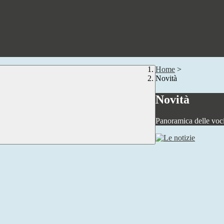
Home
>
Novità
Novità
Panoramica delle voc