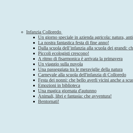
Infanzia Colloredo
Un giorno speciale in azienda agricola: natura, anti
La nostra fantastica festa di fine anno!
Dalla scuola dell’infanzia alla scuola dei grandi: c
Piccoli ecologisti crescono!
A ritmo di fisarmonica è arrivata la primavera
Un viaggio sulla nuvola
Una passeggiata tra le meraviglie della natura
Carnevale alla scuola dell'infanzia di Colloredo
Festa dei nonni: che bello averli vicini anche a scu
Emozioni in biblioteca
Una magica giornata d'autunno
Animali, libri e fantasia: che avventura!
Bentornati!