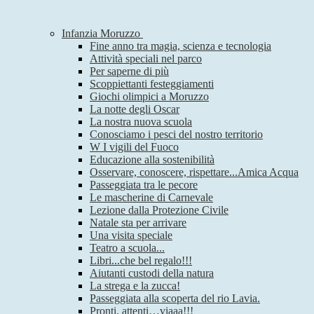
Infanzia Moruzzo
Fine anno tra magia, scienza e tecnologia
Attività speciali nel parco
Per saperne di più
Scoppiettanti festeggiamenti
Giochi olimpici a Moruzzo
La notte degli Oscar
La nostra nuova scuola
Conosciamo i pesci del nostro territorio
W I vigili del Fuoco
Educazione alla sostenibilità
Osservare, conoscere, rispettare...Amica Acqua
Passeggiata tra le pecore
Le mascherine di Carnevale
Lezione dalla Protezione Civile
Natale sta per arrivare
Una visita speciale
Teatro a scuola...
Libri...che bel regalo!!!
Aiutanti custodi della natura
La strega e la zucca!
Passeggiata alla scoperta del rio Lavia.
Pronti, attenti…viaaa!!!