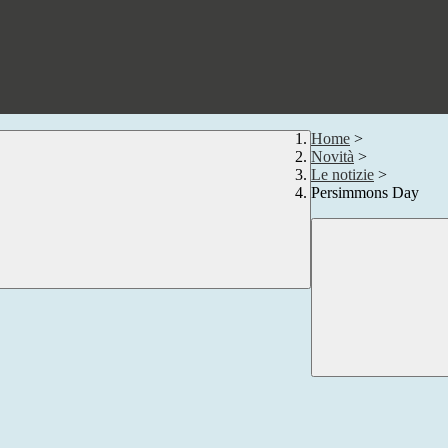
Home
>
Novità
>
Le notizie
>
Persimmons Day