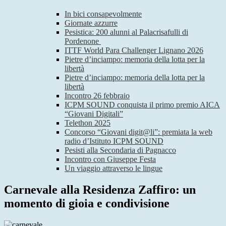
In bici consapevolmente
Giornate azzurre
Pesistica: 200 alunni al Palacrisafulli di
Pordenone
ITTF World Para Challenger Lignano 2026
Pietre d’inciampo: memoria della lotta per la
libertà
Pietre d’inciampo: memoria della lotta per la
libertà
Incontro 26 febbraio
ICPM SOUND conquista il primo premio AICA
“Giovani Digitali”
Telethon 2025
Concorso “Giovani digit@li”: premiata la web
radio d’Istituto ICPM SOUND
Pesisti alla Secondaria di Pagnacco
Incontro con Giuseppe Festa
Un viaggio attraverso le lingue
Carnevale alla Residenza Zaffiro: un
momento di gioia e condivisione