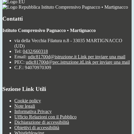
Istituto Comprensivo Pagnacco • Martignacco
Contatti
Istituto Comprensivo Pagnacco • Martignacco
via della Vecchia Filatura n.8 - 33035 MARTIGNACCO
(UD)
Tel:
0432/660318
Email:
udic81700d@istruzione.it
Link per inviare una mail
PEC:
udic81700d@pec.istruzione.it
Link per inviare una mail
C.F.: 94070970309
Sezione Link Utili
Cookie policy
Note legali
Informativa Privacy
Ufficio Relazioni con il Pubblico
Dichiarazione di accessibilità
Obiettivi di accessibilità
Whistleblowing