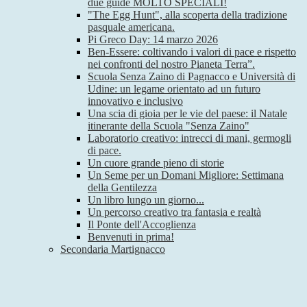
due guide MOLTO SPECIALI!
"The Egg Hunt", alla scoperta della tradizione
pasquale americana.
Pi Greco Day: 14 marzo 2026
Ben-Essere: coltivando i valori di pace e rispetto
nei confronti del nostro Pianeta Terra”.
Scuola Senza Zaino di Pagnacco e Università di
Udine: un legame orientato ad un futuro
innovativo e inclusivo
Una scia di gioia per le vie del paese: il Natale
itinerante della Scuola "Senza Zaino"
Laboratorio creativo: intrecci di mani, germogli
di pace.
Un cuore grande pieno di storie
Un Seme per un Domani Migliore: Settimana
della Gentilezza
Un libro lungo un giorno...
Un percorso creativo tra fantasia e realtà
Il Ponte dell'Accoglienza
Benvenuti in prima!
Secondaria Martignacco