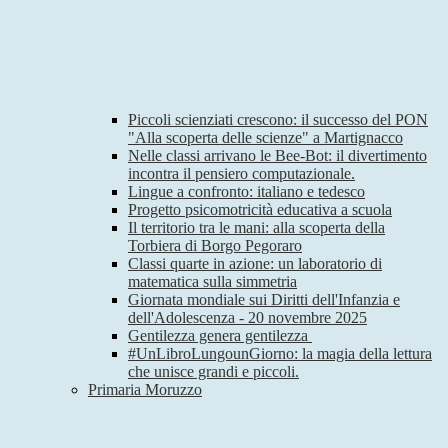
Piccoli scienziati crescono: il successo del PON
"Alla scoperta delle scienze" a Martignacco
Nelle classi arrivano le Bee-Bot: il divertimento
incontra il pensiero computazionale.
Lingue a confronto: italiano e tedesco
Progetto psicomotricità educativa a scuola
Il territorio tra le mani: alla scoperta della
Torbiera di Borgo Pegoraro
Classi quarte in azione: un laboratorio di
matematica sulla simmetria
Giornata mondiale sui Diritti dell'Infanzia e
dell'Adolescenza - 20 novembre 2025
Gentilezza genera gentilezza
#UnLibroLungounGiorno: la magia della lettura
che unisce grandi e piccoli.
Primaria Moruzzo