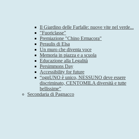
Il Giardino delle Farfalle: nuove vite nel verde...
"Fuoriclasse"
Premiazione "Chino Ermacora"
Peraulis di Elsa
Un muro che diventa voce
Memoria in piazza e a scuola
Educazione alla Legalità
Persimmons Day
Accessibility for future
“ognUNO è unico, NESSUNO deve essere
discriminato, CENTOMILA diversità e tutte
bellissime”
Secondaria di Pagnacco