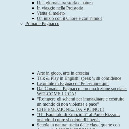
Una giornata tra storia e natura
In viaggio nella Preistoria
Visita al meleto
Un inizio con il Cuore e con l’Inno!
Primaria Pagnacco
Arte in gioco, arte in crescita
Talk & Play in English: speak with confidence
Le quinte di Pagnacco “Pe’ sempre qui”
Dal Canada a Pagnacco con una lezione speciale:
WELCOME LUCA!
“Rompere gli schemi per immaginare e costruire
un mondo di non violenza e pace”
CHE EMOZIONE...DA VICINO!!!
"Un Barattolo di Emozioni" al Parco Rizzani:
quando il cuore si colora di libertà.
Scuola in natura: uscita delle classi quarte con