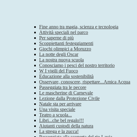
Fine anno tra magia, scienza e tecnologia
Attività speciali nel parco
Per saperne di più
Scoppiettanti festeggiamenti
Giochi olimpici a Moruzzo
La notte degli Oscar
La nostra nuova scuola
Conosciamo i pesci del nostro territorio
W I vigili del Fuoco
Educazione alla sostenibilità
Osservare, conoscere, rispettare...Amica Acqua
Passeggiata tra le pecore
Le mascherine di Carnevale
Lezione dalla Protezione Civile
Natale sta per arrivare
Una visita speciale
Teatro a scuola...
Libri...che bel regalo!!!
Aiutanti custodi della natura
La strega e la zucca!
Passeggiata alla scoperta del rio Lavia.