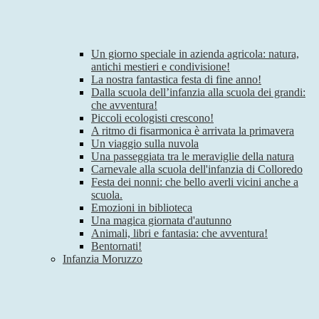
Un giorno speciale in azienda agricola: natura,
antichi mestieri e condivisione!
La nostra fantastica festa di fine anno!
Dalla scuola dell’infanzia alla scuola dei grandi:
che avventura!
Piccoli ecologisti crescono!
A ritmo di fisarmonica è arrivata la primavera
Un viaggio sulla nuvola
Una passeggiata tra le meraviglie della natura
Carnevale alla scuola dell'infanzia di Colloredo
Festa dei nonni: che bello averli vicini anche a
scuola.
Emozioni in biblioteca
Una magica giornata d'autunno
Animali, libri e fantasia: che avventura!
Bentornati!
Infanzia Moruzzo