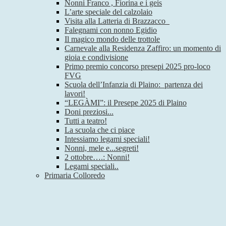
Nonni Franco , Fiorina e i geis
L’arte speciale del calzolaio
Visita alla Latteria di Brazzacco
Falegnami con nonno Egidio
Il magico mondo delle trottole
Carnevale alla Residenza Zaffiro: un momento di
gioia e condivisione
Primo premio concorso presepi 2025 pro-loco
FVG
Scuola dell’Infanzia di Plaino: partenza dei
lavori!
“LEGÀMI”: il Presepe 2025 di Plaino
Doni preziosi...
Tutti a teatro!
La scuola che ci piace
Intessiamo legami speciali!
Nonni, mele e...segreti!
2 ottobre….: Nonni!
Legami speciali..
Primaria Colloredo