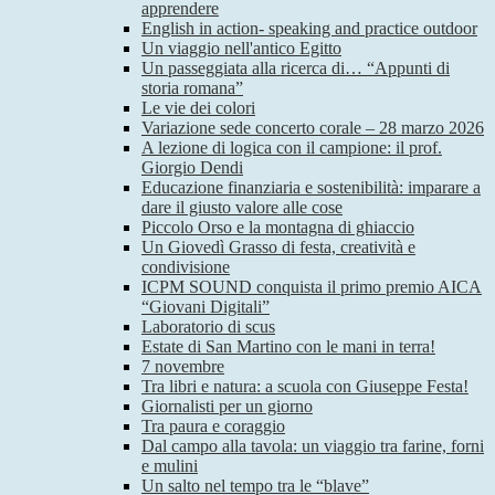
apprendere
English in action- speaking and practice outdoor
Un viaggio nell'antico Egitto
Un passeggiata alla ricerca di… “Appunti di
storia romana”
Le vie dei colori
Variazione sede concerto corale – 28 marzo 2026
A lezione di logica con il campione: il prof.
Giorgio Dendi
Educazione finanziaria e sostenibilità: imparare a
dare il giusto valore alle cose
Piccolo Orso e la montagna di ghiaccio
Un Giovedì Grasso di festa, creatività e
condivisione
ICPM SOUND conquista il primo premio AICA
“Giovani Digitali”
Laboratorio di scus
Estate di San Martino con le mani in terra!
7 novembre
Tra libri e natura: a scuola con Giuseppe Festa!
Giornalisti per un giorno
Tra paura e coraggio
Dal campo alla tavola: un viaggio tra farine, forni
e mulini
Un salto nel tempo tra le “blave”