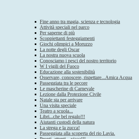
Fine anno tra magia, scienza e tecnologia
Attività speciali nel parco
Per saperne di più
Scoppiettanti festeggiamenti
Giochi olimpici a Moruzzo
La notte degli Oscar
La nostra nuova scuola
Conosciamo i pesci del nostro territorio
W I vigili del Fuoco
Educazione alla sostenibilità
Osservare, conoscere, rispettare...Amica Acqua
Passeggiata tra le pecore
Le mascherine di Carnevale
Lezione dalla Protezione Civile
Natale sta per arrivare
Una visita speciale
Teatro a scuola...
Libri...che bel regalo!!!
Aiutanti custodi della natura
La strega e la zucca!
Passeggiata alla scoperta del rio Lavia.
Pronti, attenti…viaaa!!!