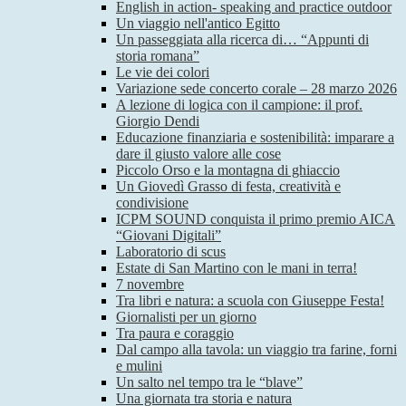
English in action- speaking and practice outdoor
Un viaggio nell'antico Egitto
Un passeggiata alla ricerca di… “Appunti di
storia romana”
Le vie dei colori
Variazione sede concerto corale – 28 marzo 2026
A lezione di logica con il campione: il prof.
Giorgio Dendi
Educazione finanziaria e sostenibilità: imparare a
dare il giusto valore alle cose
Piccolo Orso e la montagna di ghiaccio
Un Giovedì Grasso di festa, creatività e
condivisione
ICPM SOUND conquista il primo premio AICA
“Giovani Digitali”
Laboratorio di scus
Estate di San Martino con le mani in terra!
7 novembre
Tra libri e natura: a scuola con Giuseppe Festa!
Giornalisti per un giorno
Tra paura e coraggio
Dal campo alla tavola: un viaggio tra farine, forni
e mulini
Un salto nel tempo tra le “blave”
Una giornata tra storia e natura