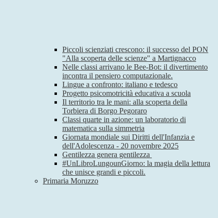
Piccoli scienziati crescono: il successo del PON
"Alla scoperta delle scienze" a Martignacco
Nelle classi arrivano le Bee-Bot: il divertimento
incontra il pensiero computazionale.
Lingue a confronto: italiano e tedesco
Progetto psicomotricità educativa a scuola
Il territorio tra le mani: alla scoperta della
Torbiera di Borgo Pegoraro
Classi quarte in azione: un laboratorio di
matematica sulla simmetria
Giornata mondiale sui Diritti dell'Infanzia e
dell'Adolescenza - 20 novembre 2025
Gentilezza genera gentilezza
#UnLibroLungounGiorno: la magia della lettura
che unisce grandi e piccoli.
Primaria Moruzzo