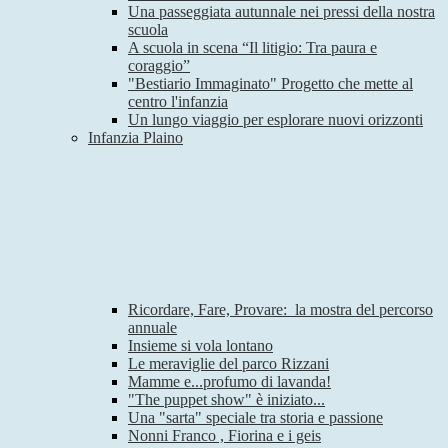
Una passeggiata autunnale nei pressi della nostra
scuola
A scuola in scena “Il litigio: Tra paura e
coraggio”
"Bestiario Immaginato" Progetto che mette al
centro l'infanzia
Un lungo viaggio per esplorare nuovi orizzonti
Infanzia Plaino
Ricordare, Fare, Provare: la mostra del percorso
annuale
Insieme si vola lontano
Le meraviglie del parco Rizzani
Mamme e...profumo di lavanda!
"The puppet show" è iniziato...
Una "sarta" speciale tra storia e passione
Nonni Franco , Fiorina e i geis