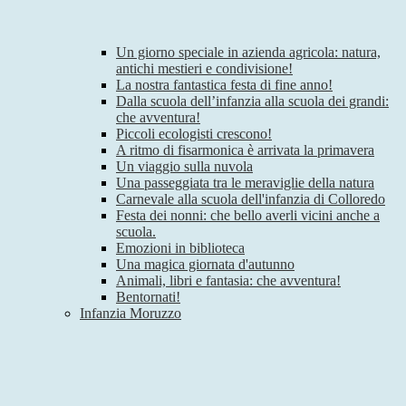
Un giorno speciale in azienda agricola: natura,
antichi mestieri e condivisione!
La nostra fantastica festa di fine anno!
Dalla scuola dell’infanzia alla scuola dei grandi:
che avventura!
Piccoli ecologisti crescono!
A ritmo di fisarmonica è arrivata la primavera
Un viaggio sulla nuvola
Una passeggiata tra le meraviglie della natura
Carnevale alla scuola dell'infanzia di Colloredo
Festa dei nonni: che bello averli vicini anche a
scuola.
Emozioni in biblioteca
Una magica giornata d'autunno
Animali, libri e fantasia: che avventura!
Bentornati!
Infanzia Moruzzo