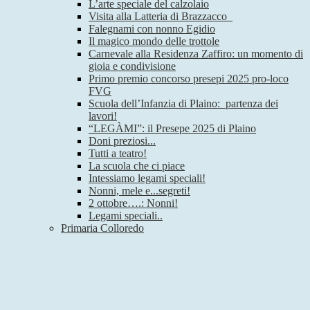
L’arte speciale del calzolaio
Visita alla Latteria di Brazzacco
Falegnami con nonno Egidio
Il magico mondo delle trottole
Carnevale alla Residenza Zaffiro: un momento di
gioia e condivisione
Primo premio concorso presepi 2025 pro-loco
FVG
Scuola dell’Infanzia di Plaino: partenza dei
lavori!
“LEGÀMI”: il Presepe 2025 di Plaino
Doni preziosi...
Tutti a teatro!
La scuola che ci piace
Intessiamo legami speciali!
Nonni, mele e...segreti!
2 ottobre….: Nonni!
Legami speciali..
Primaria Colloredo