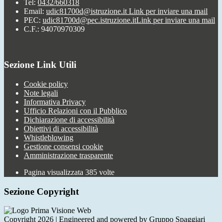
Tel:
0432/660318
Email:
udic81700d@istruzione.it
Link per inviare una mail
PEC:
udic81700d@pec.istruzione.it
Link per inviare una mail
C.F.: 94070970309
Sezione Link Utili
Cookie policy
Note legali
Informativa Privacy
Ufficio Relazioni con il Pubblico
Dichiarazione di accessibilità
Obiettivi di accessibilità
Whistleblowing
Gestione consensi cookie
Amministrazione trasparente
Pagina visualizzata
385
volte
Sezione Copyright
Copyright 2026 | Engineered and powered by Gruppo Spaggiari