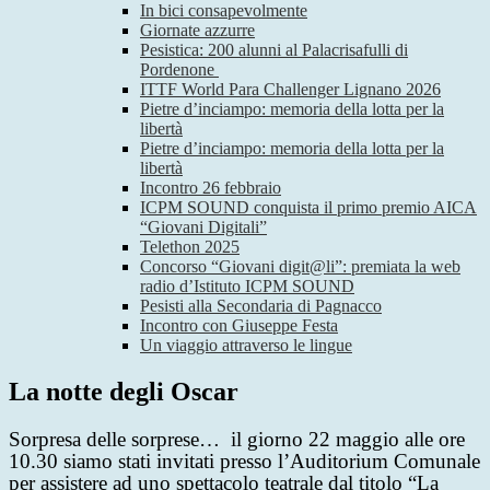
In bici consapevolmente
Giornate azzurre
Pesistica: 200 alunni al Palacrisafulli di
Pordenone
ITTF World Para Challenger Lignano 2026
Pietre d’inciampo: memoria della lotta per la
libertà
Pietre d’inciampo: memoria della lotta per la
libertà
Incontro 26 febbraio
ICPM SOUND conquista il primo premio AICA
“Giovani Digitali”
Telethon 2025
Concorso “Giovani digit@li”: premiata la web
radio d’Istituto ICPM SOUND
Pesisti alla Secondaria di Pagnacco
Incontro con Giuseppe Festa
Un viaggio attraverso le lingue
La notte degli Oscar
Sorpresa delle sorprese…
il giorno 22 maggio alle ore
10.30 siamo stati invitati presso l’Auditorium Comunale
per assistere ad uno spettacolo teatrale dal titolo “La