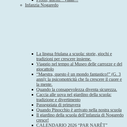
Infanzia Nogaredo
La lingua friulana a scuola: storie, giochi e
tradizioni per crescere insieme.
Viaggio nel tempo al Museo delle carrozze e del
giocattolo
“Maestra, questo è un mondo fantastico!” (G. 3
anni): la psicomotricità che fa crescere il cuore e
la mente.
Quando la consapevolezza diventa sicurezza.
Caccia alle uova nel giardino della scuola:
tradizione e divertimento
Passeggiata di primavera
Quando Pinocchio è arrivato nella nostra scuola
Il giardino della scuola dell’infanzia di Nogaredo
cresce!
CALENDARIO 2026 “PAR NARÊT”