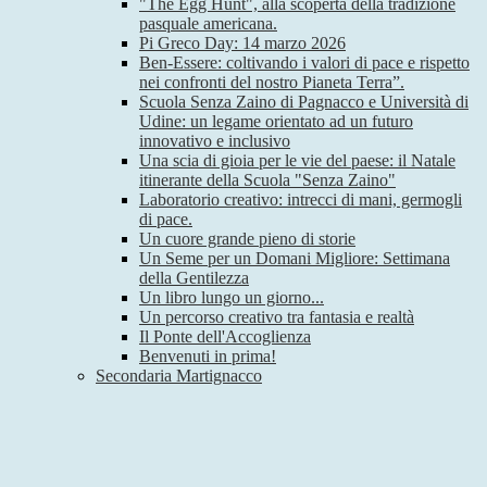
"The Egg Hunt", alla scoperta della tradizione
pasquale americana.
Pi Greco Day: 14 marzo 2026
Ben-Essere: coltivando i valori di pace e rispetto
nei confronti del nostro Pianeta Terra”.
Scuola Senza Zaino di Pagnacco e Università di
Udine: un legame orientato ad un futuro
innovativo e inclusivo
Una scia di gioia per le vie del paese: il Natale
itinerante della Scuola "Senza Zaino"
Laboratorio creativo: intrecci di mani, germogli
di pace.
Un cuore grande pieno di storie
Un Seme per un Domani Migliore: Settimana
della Gentilezza
Un libro lungo un giorno...
Un percorso creativo tra fantasia e realtà
Il Ponte dell'Accoglienza
Benvenuti in prima!
Secondaria Martignacco