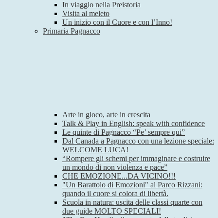
In viaggio nella Preistoria
Visita al meleto
Un inizio con il Cuore e con l’Inno!
Primaria Pagnacco
Arte in gioco, arte in crescita
Talk & Play in English: speak with confidence
Le quinte di Pagnacco “Pe’ sempre qui”
Dal Canada a Pagnacco con una lezione speciale:
WELCOME LUCA!
“Rompere gli schemi per immaginare e costruire
un mondo di non violenza e pace”
CHE EMOZIONE...DA VICINO!!!
"Un Barattolo di Emozioni" al Parco Rizzani:
quando il cuore si colora di libertà.
Scuola in natura: uscita delle classi quarte con
due guide MOLTO SPECIALI!