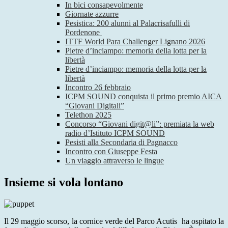
In bici consapevolmente
Giornate azzurre
Pesistica: 200 alunni al Palacrisafulli di
Pordenone
ITTF World Para Challenger Lignano 2026
Pietre d’inciampo: memoria della lotta per la
libertà
Pietre d’inciampo: memoria della lotta per la
libertà
Incontro 26 febbraio
ICPM SOUND conquista il primo premio AICA
“Giovani Digitali”
Telethon 2025
Concorso “Giovani digit@li”: premiata la web
radio d’Istituto ICPM SOUND
Pesisti alla Secondaria di Pagnacco
Incontro con Giuseppe Festa
Un viaggio attraverso le lingue
Insieme si vola lontano
​Il 29 maggio scorso, la cornice verde del Parco Acutis
ha ospitato la