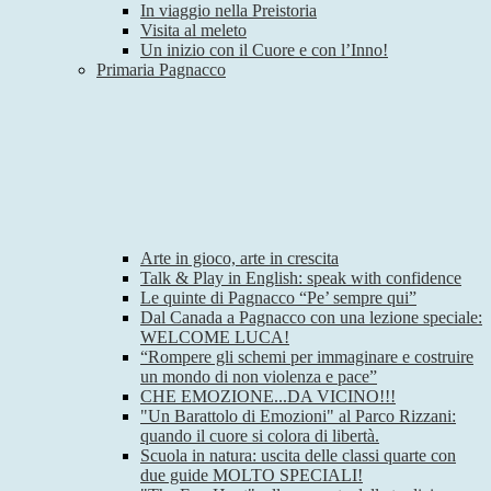
In viaggio nella Preistoria
Visita al meleto
Un inizio con il Cuore e con l’Inno!
Primaria Pagnacco
Arte in gioco, arte in crescita
Talk & Play in English: speak with confidence
Le quinte di Pagnacco “Pe’ sempre qui”
Dal Canada a Pagnacco con una lezione speciale:
WELCOME LUCA!
“Rompere gli schemi per immaginare e costruire
un mondo di non violenza e pace”
CHE EMOZIONE...DA VICINO!!!
"Un Barattolo di Emozioni" al Parco Rizzani:
quando il cuore si colora di libertà.
Scuola in natura: uscita delle classi quarte con
due guide MOLTO SPECIALI!