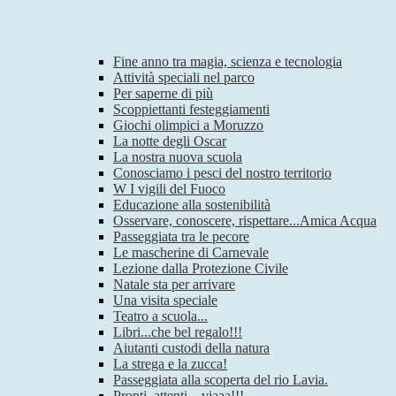
Fine anno tra magia, scienza e tecnologia
Attività speciali nel parco
Per saperne di più
Scoppiettanti festeggiamenti
Giochi olimpici a Moruzzo
La notte degli Oscar
La nostra nuova scuola
Conosciamo i pesci del nostro territorio
W I vigili del Fuoco
Educazione alla sostenibilità
Osservare, conoscere, rispettare...Amica Acqua
Passeggiata tra le pecore
Le mascherine di Carnevale
Lezione dalla Protezione Civile
Natale sta per arrivare
Una visita speciale
Teatro a scuola...
Libri...che bel regalo!!!
Aiutanti custodi della natura
La strega e la zucca!
Passeggiata alla scoperta del rio Lavia.
Pronti, attenti…viaaa!!!