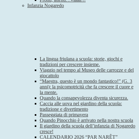
Infanzia Nogaredo
La lingua friulana a scuola: storie, giochi e
tradizioni per crescere insieme.
Viaggio nel tempo al Museo delle carrozze e del
giocattolo
“Maestra, questo è un mondo fantastico!” (G. 3
anni): la psicomotricità che fa crescere il cuore e
la mente.
Quando la consapevolezza diventa sicurezza.
Caccia alle uova nel giardino della scuola:
tradizione e divertimento
Passeggiata di primavera
Quando Pinocchio è arrivato nella nostra scuola
Il giardino della scuola dell’infanzia di Nogaredo
cresce!
CALENDARIO 2026 “PAR NARÊT”