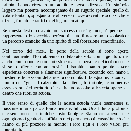
primini hanno ricevuto un aquilone personalizzato. ​Un simbolo
leggero ma
potente, accompagnato da un augurio speciale: quello di
volare lontano, spiegando le ali verso nuove avventure scolastiche e
di vita, forti delle radici e dei legami creati qui.
​​Se questa festa ha avuto un successo così grande, è perché ha
rappresentato lo specchio perfetto di tutto il nostro anno scolastico:
un percorso scandito da uno spirito di collaborazione straordinario.
​Nel corso dei mesi, le porte della scuola si sono aperte
continuamente. Non abbiamo collaborato solo con i genitori, ma
anche con i nonni e con tantissime realtà e persone del territorio che
si sono offerte con generosità. I bambini hanno potuto vivere
esperienze concrete e altamente significative, toccando con mano i
mestieri e le passioni della nostra comunità: ​Il falegname, la sarta, il
nonno dei “geis, il calzolaio,
la latteria, le trottole, ​le numerose
associazioni del territorio che ci hanno accolto a braccia aperte sia
dentro che fuori da scuola.
​Il vero senso di quello che la nostra scuola vuole trasmettere si
riassume in una parola fondamentale: fiducia. Una fiducia profonda
che sentiamo da parte delle nostre famiglie. Siamo consapevoli che
ogni giorno i genitori ci affidano e ci permettono di custodire ciò che
hanno di più prezioso al mondo: i loro figli e i loro valori più
importanti.