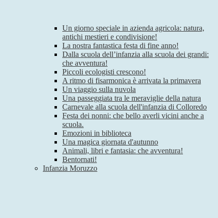
Un giorno speciale in azienda agricola: natura,
antichi mestieri e condivisione!
La nostra fantastica festa di fine anno!
Dalla scuola dell’infanzia alla scuola dei grandi:
che avventura!
Piccoli ecologisti crescono!
A ritmo di fisarmonica è arrivata la primavera
Un viaggio sulla nuvola
Una passeggiata tra le meraviglie della natura
Carnevale alla scuola dell'infanzia di Colloredo
Festa dei nonni: che bello averli vicini anche a
scuola.
Emozioni in biblioteca
Una magica giornata d'autunno
Animali, libri e fantasia: che avventura!
Bentornati!
Infanzia Moruzzo