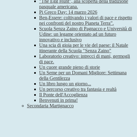
"The Egg Hunt", alla scoperta della tradizione
pasquale americana.
Pi Greco Day: 14 marzo 2026
Ben-Essere: coltivando i valori di pace e rispetto
nei confronti del nostro Pianeta Terra”.
Scuola Senza Zaino di Pagnacco e Università di
Udine: un legame orientato ad un futuro
innovativo e inclusivo
Una scia di gioia per le vie del paese: il Natale
itinerante della Scuola "Senza Zaino"
Laboratorio creativo: intrecci di mani, germogli
di pace.
Un cuore grande pieno di storie
Un Seme per un Domani Migliore: Settimana
della Gentilezza
Un libro lungo un giorno...
Un percorso creativo tra fantasia e realtà
Il Ponte dell'Accoglienza
Benvenuti in prima!
Secondaria Martignacco