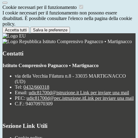
Cookie necessari per il funzionamento
I cookie necessari per il funzionamento non possono essere
disabilitati. È possibile consultare l'elenco nella pagina della cookie
policy.
Accetta tutti
Salva le preferenze
Istituto Comprensivo Pagnacco • Martignacco
Contatti
Istituto Comprensivo Pagnacco • Martignacco
via della Vecchia Filatura n.8 - 33035 MARTIGNACCO
(UD)
Tel:
0432/660318
Email:
udic81700d@istruzione.it
Link per inviare una mail
PEC:
udic81700d@pec.istruzione.it
Link per inviare una mail
C.F.: 94070970309
Sezione Link Utili
Cookie policy