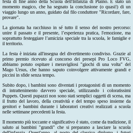
festa di fine anno della Scuola dell'Infanzia di Plaino. È stato un
momento magico, che ha segnato la conclusione (o quasi!) di un
viaggio lungo un anno, guidato dal filo conduttore "Ricordare, fare,
provare".
​La giornata ha racchiuso in sé tutto il senso del nostro percorso:
unire il passato e il presente, l’esperienza pratica, l'emozione, ma
soprattutto festeggiare l’amicizia speciale tra la scuola, le famiglie e
il territorio.
​​La festa è iniziata all'insegna del divertimento condiviso. Grazie al
primo premio ricevuto al concorso dei presepi Pro Loco FVG,
abbiamo potuto ospitare i meravigliosi "giochi di una volta" del
Mago Ursus, che hanno saputo coinvolgere attivamente grandi e
piccini in sfide senza tempo.
​Subito dopo, i bambini sono diventati i protagonisti di un momento
di intrattenimento davvero speciale, utilizzando i coloratissimi
Puppets. Questi pupazzi non sono stati semplici oggetti di scena, ma
il frutto del lavoro, della creatività e del tempo speso insieme da
genitori e bambini durante i laboratori creativi realizzati a scuola
nelle settimane precedenti la festa.
​​Il momento più toccante e significativo è stato, come da tradizione, il
saluto ai bambini "grandi" che si preparano a lasciare la scuola
dell'infanzia. Quest'anno, al posto del classico diploma, i futuri