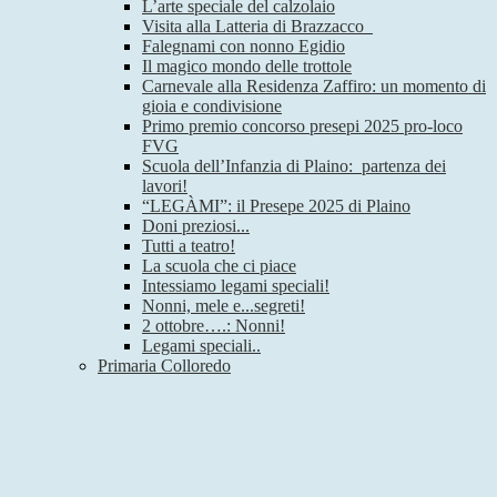
L’arte speciale del calzolaio
Visita alla Latteria di Brazzacco
Falegnami con nonno Egidio
Il magico mondo delle trottole
Carnevale alla Residenza Zaffiro: un momento di
gioia e condivisione
Primo premio concorso presepi 2025 pro-loco
FVG
Scuola dell’Infanzia di Plaino: partenza dei
lavori!
“LEGÀMI”: il Presepe 2025 di Plaino
Doni preziosi...
Tutti a teatro!
La scuola che ci piace
Intessiamo legami speciali!
Nonni, mele e...segreti!
2 ottobre….: Nonni!
Legami speciali..
Primaria Colloredo