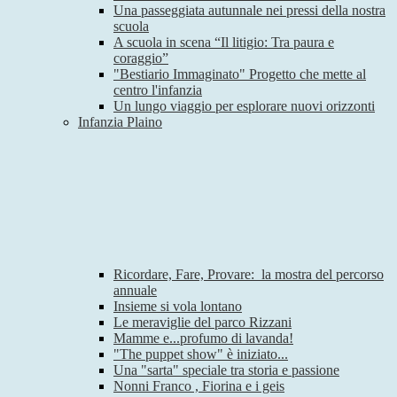
Una passeggiata autunnale nei pressi della nostra
scuola
A scuola in scena “Il litigio: Tra paura e
coraggio”
"Bestiario Immaginato" Progetto che mette al
centro l'infanzia
Un lungo viaggio per esplorare nuovi orizzonti
Infanzia Plaino
Ricordare, Fare, Provare: la mostra del percorso
annuale
Insieme si vola lontano
Le meraviglie del parco Rizzani
Mamme e...profumo di lavanda!
"The puppet show" è iniziato...
Una "sarta" speciale tra storia e passione
Nonni Franco , Fiorina e i geis