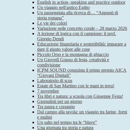
English in action- speaking and practice outdoor
Un viaggio nell'antico Egitto
Un passeggiata alla ricerca di… “Appunti di
storia romana”
Le vie dei colori
Variazione sede concerto corale – 28 marzo 2026
A lezione di logica con il campione: il prof.
Giorgio Dendi
Educazione finanziaria e sostenibilità: imparare a
dare il giusto valore alle cose
Piccolo Orso e la montagna di ghiaccio
Un Giovedì Grasso di festa, creatività e
condivisione
ICPM SOUND conquista il primo premio AICA
“Giovani Digitali”
Laboratorio di scus
Estate di San Martino con le mani in terra!
7 novembre
Tra libri e natura: a scuola con Giuseppe Festa!
Giornalisti per un giorno
Tra paura e coraggio
Dal campo alla tavola: un viaggio tra farine, forni
e mulini
Un salto nel tempo tra le “blave”
Una giornata tra storia e natura