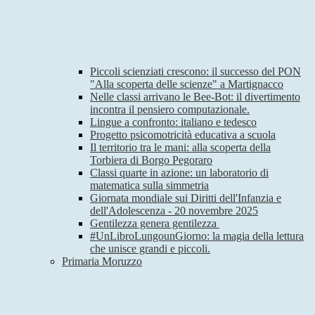
Piccoli scienziati crescono: il successo del PON
"Alla scoperta delle scienze" a Martignacco
Nelle classi arrivano le Bee-Bot: il divertimento
incontra il pensiero computazionale.
Lingue a confronto: italiano e tedesco
Progetto psicomotricità educativa a scuola
Il territorio tra le mani: alla scoperta della
Torbiera di Borgo Pegoraro
Classi quarte in azione: un laboratorio di
matematica sulla simmetria
Giornata mondiale sui Diritti dell'Infanzia e
dell'Adolescenza - 20 novembre 2025
Gentilezza genera gentilezza
#UnLibroLungounGiorno: la magia della lettura
che unisce grandi e piccoli.
Primaria Moruzzo