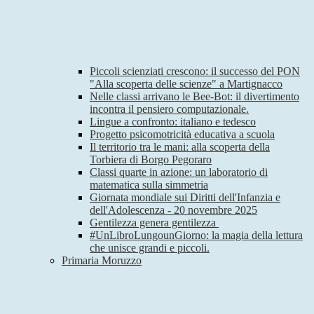
Piccoli scienziati crescono: il successo del PON
"Alla scoperta delle scienze" a Martignacco
Nelle classi arrivano le Bee-Bot: il divertimento
incontra il pensiero computazionale.
Lingue a confronto: italiano e tedesco
Progetto psicomotricità educativa a scuola
Il territorio tra le mani: alla scoperta della
Torbiera di Borgo Pegoraro
Classi quarte in azione: un laboratorio di
matematica sulla simmetria
Giornata mondiale sui Diritti dell'Infanzia e
dell'Adolescenza - 20 novembre 2025
Gentilezza genera gentilezza
#UnLibroLungounGiorno: la magia della lettura
che unisce grandi e piccoli.
Primaria Moruzzo