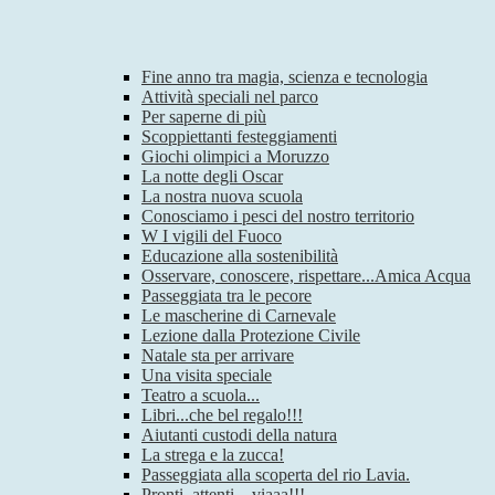
Fine anno tra magia, scienza e tecnologia
Attività speciali nel parco
Per saperne di più
Scoppiettanti festeggiamenti
Giochi olimpici a Moruzzo
La notte degli Oscar
La nostra nuova scuola
Conosciamo i pesci del nostro territorio
W I vigili del Fuoco
Educazione alla sostenibilità
Osservare, conoscere, rispettare...Amica Acqua
Passeggiata tra le pecore
Le mascherine di Carnevale
Lezione dalla Protezione Civile
Natale sta per arrivare
Una visita speciale
Teatro a scuola...
Libri...che bel regalo!!!
Aiutanti custodi della natura
La strega e la zucca!
Passeggiata alla scoperta del rio Lavia.
Pronti, attenti…viaaa!!!