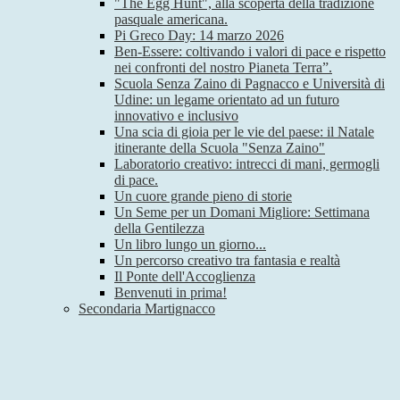
"The Egg Hunt", alla scoperta della tradizione
pasquale americana.
Pi Greco Day: 14 marzo 2026
Ben-Essere: coltivando i valori di pace e rispetto
nei confronti del nostro Pianeta Terra”.
Scuola Senza Zaino di Pagnacco e Università di
Udine: un legame orientato ad un futuro
innovativo e inclusivo
Una scia di gioia per le vie del paese: il Natale
itinerante della Scuola "Senza Zaino"
Laboratorio creativo: intrecci di mani, germogli
di pace.
Un cuore grande pieno di storie
Un Seme per un Domani Migliore: Settimana
della Gentilezza
Un libro lungo un giorno...
Un percorso creativo tra fantasia e realtà
Il Ponte dell'Accoglienza
Benvenuti in prima!
Secondaria Martignacco