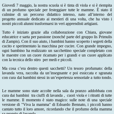
​Giovedì 7 maggio, la nostra scuola si è tinta di viola e si è riempita
di un profumo speciale per festeggiare tutte le mamme. È stato il
culmine di un percorso didattico intenso, nato all’interno del
progetto annuale dedicato ai mestieri di una volta, che ha visto i
nostri piccoli alunni trasformarsi in veri apprendisti artigiani.
​​Tutto è iniziato grazie alla collaborazione con Chiara, giovane
educatrice e sarta per passione (nonché parte del gruppo lis Primulis
di Zampis). Con il suo aiuto, i bambini hanno scoperto i segreti della
cucito e sperimentato la macchina per cucire. ​Con grande impegno,
ogni bambino ha realizzato un sacchettino speciale completato con
le maestre con un cuore ricamato per i grandi e un cuore applicato
con la tecnica dello stiro
per medi e piccoli.
​​Ma cosa c’era dentro questi sacchetti? Un tesoro profumato: della
lavanda vera, raccolta da un’insegnante e poi essiccata e sgranata
con cura dai bambini stessi in un’esperienza sensoriale a tutto tondo.
​​Le mamme sono state accolte nella sala da pranzo addobbata con
cura dai bambini tra ciuffi di lavanda , cuori viola e i ritratti di tutte
le mamme. Il momento è stato magico: sulle note di una speciale
versione di "Viva la mamma" di Edoardo Bennato, i piccoli hanno
cantato tutto il loro amore, ricordando che il profumo della mamma
sa proprio di lavanda.