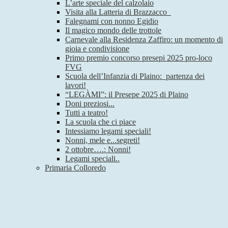
L’arte speciale del calzolaio
Visita alla Latteria di Brazzacco
Falegnami con nonno Egidio
Il magico mondo delle trottole
Carnevale alla Residenza Zaffiro: un momento di
gioia e condivisione
Primo premio concorso presepi 2025 pro-loco
FVG
Scuola dell’Infanzia di Plaino: partenza dei
lavori!
“LEGÀMI”: il Presepe 2025 di Plaino
Doni preziosi...
Tutti a teatro!
La scuola che ci piace
Intessiamo legami speciali!
Nonni, mele e...segreti!
2 ottobre….: Nonni!
Legami speciali..
Primaria Colloredo