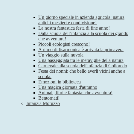
Un giorno speciale in azienda agricola: natura,
antichi mestieri e condivisione!
La nostra fantastica festa di fine anno!
Dalla scuola dell’infanzia alla scuola dei grandi:
che avventura!
Piccoli ecologisti crescono!
A ritmo di fisarmonica è arrivata la primavera
Un viaggio sulla nuvola
Una passeggiata tra le meraviglie della natura
Carnevale alla scuola dell'infanzia di Colloredo
Festa dei nonni: che bello averli vicini anche a
scuola.
Emozioni in biblioteca
Una magica giornata d'autunno
Animali, libri e fantasia: che avventura!
Bentornati!
Infanzia Moruzzo