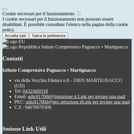
Cookie necessari per il funzionamento
I cookie necessari per il funzionamento non possono essere
disabilitati. È possibile consultare l'elenco nella pagina della cookie
policy.
Accetta tutti
Salva le preferenze
Istituto Comprensivo Pagnacco • Martignacco
Contatti
Istituto Comprensivo Pagnacco • Martignacco
via della Vecchia Filatura n.8 - 33035 MARTIGNACCO
(UD)
Tel:
0432/660318
Email:
udic81700d@istruzione.it
Link per inviare una mail
PEC:
udic81700d@pec.istruzione.it
Link per inviare una mail
C.F.: 94070970309
Sezione Link Utili