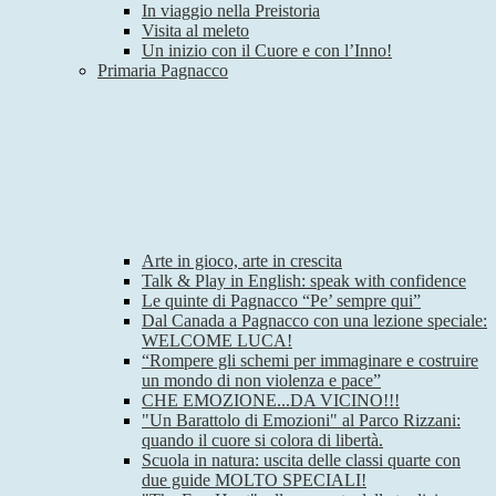
In viaggio nella Preistoria
Visita al meleto
Un inizio con il Cuore e con l’Inno!
Primaria Pagnacco
Arte in gioco, arte in crescita
Talk & Play in English: speak with confidence
Le quinte di Pagnacco “Pe’ sempre qui”
Dal Canada a Pagnacco con una lezione speciale:
WELCOME LUCA!
“Rompere gli schemi per immaginare e costruire
un mondo di non violenza e pace”
CHE EMOZIONE...DA VICINO!!!
"Un Barattolo di Emozioni" al Parco Rizzani:
quando il cuore si colora di libertà.
Scuola in natura: uscita delle classi quarte con
due guide MOLTO SPECIALI!