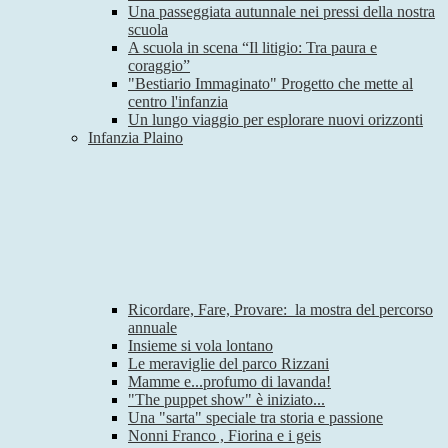
Una passeggiata autunnale nei pressi della nostra
scuola
A scuola in scena “Il litigio: Tra paura e
coraggio”
"Bestiario Immaginato" Progetto che mette al
centro l'infanzia
Un lungo viaggio per esplorare nuovi orizzonti
Infanzia Plaino
Ricordare, Fare, Provare: la mostra del percorso
annuale
Insieme si vola lontano
Le meraviglie del parco Rizzani
Mamme e...profumo di lavanda!
"The puppet show" è iniziato...
Una "sarta" speciale tra storia e passione
Nonni Franco , Fiorina e i geis