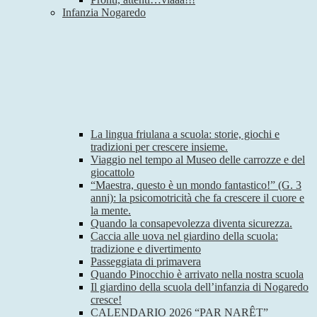
Infanzia Nogaredo
La lingua friulana a scuola: storie, giochi e
tradizioni per crescere insieme.
Viaggio nel tempo al Museo delle carrozze e del
giocattolo
“Maestra, questo è un mondo fantastico!” (G. 3
anni): la psicomotricità che fa crescere il cuore e
la mente.
Quando la consapevolezza diventa sicurezza.
Caccia alle uova nel giardino della scuola:
tradizione e divertimento
Passeggiata di primavera
Quando Pinocchio è arrivato nella nostra scuola
Il giardino della scuola dell’infanzia di Nogaredo
cresce!
CALENDARIO 2026 “PAR NARÊT”