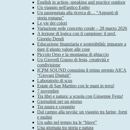
English in action- speaking and practice outdoor
Un viaggio nell'antico Egitto
Un passeggiata alla ricerca di… “Appunti di
storia romana”
Le vie dei colori
Variazione sede concerto corale – 28 marzo 2026
A lezione di logica con il campione: il prof.
Giorgio Dendi
Educazione finanziaria e sostenibilità: imparare a
dare il giusto valore alle cose
Piccolo Orso e la montagna di ghiaccio
Un Giovedì Grasso di festa, creatività e
condivisione
ICPM SOUND conquista il primo premio AICA
“Giovani Digitali”
Laboratorio di scus
Estate di San Martino con le mani in terra!
7 novembre
Tra libri e natura: a scuola con Giuseppe Festa!
Giornalisti per un giorno
Tra paura e coraggio
Dal campo alla tavola: un viaggio tra farine, forni
e mulini
Un salto nel tempo tra le “blave”
Una giornata tra storia e natura