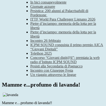
In bici consapevolmente
Giornate azzurre
Pesistica: 200 alunni al Palacrisafulli di
Pordenone
ITTF World Para Challenger Lignano 2026
Pietre d’inciampo: memoria della lotta per la
libertà
Pietre d’inciampo: memoria della lotta per la
libertà
Incontro 26 febbraio
ICPM SOUND conquista il primo premio AICA
“Giovani Digitali”
Telethon 2025
Concorso “Giovani digit@li”: premiata la web
radio d’Istituto ICPM SOUND
Pesisti alla Secondaria di Pagnacco
Incontro con Giuseppe Festa
Un viaggio attraverso le lingue
Mamme e...profumo di lavanda!
Mamme e…profumo di lavanda!!