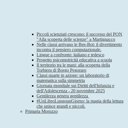
Piccoli scienziati crescono: il successo del PON
"Alla scoperta delle scienze" a Martignacco
Nelle classi arrivano le Bee-Bot: il divertimento
incontra il pensiero computazionale.
Lingue a confronto: italiano e tedesco
Progetto psicomotricità educativa a scuola
Il territorio tra le mani: alla scoperta della
Torbiera di Borgo Pegoraro
Classi quarte in azione: un laboratorio di
matematica sulla simmetria
Giornata mondiale sui Diritti dell'Infanzia e
dell'Adolescenza - 20 novembre 2025
Gentilezza genera gentilezza
#UnLibroLungounGiorno: la magia della lettura
che unisce grandi e piccoli.
Primaria Moruzzo