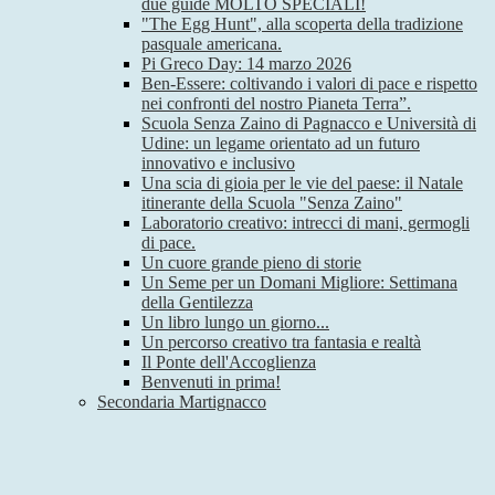
due guide MOLTO SPECIALI!
"The Egg Hunt", alla scoperta della tradizione
pasquale americana.
Pi Greco Day: 14 marzo 2026
Ben-Essere: coltivando i valori di pace e rispetto
nei confronti del nostro Pianeta Terra”.
Scuola Senza Zaino di Pagnacco e Università di
Udine: un legame orientato ad un futuro
innovativo e inclusivo
Una scia di gioia per le vie del paese: il Natale
itinerante della Scuola "Senza Zaino"
Laboratorio creativo: intrecci di mani, germogli
di pace.
Un cuore grande pieno di storie
Un Seme per un Domani Migliore: Settimana
della Gentilezza
Un libro lungo un giorno...
Un percorso creativo tra fantasia e realtà
Il Ponte dell'Accoglienza
Benvenuti in prima!
Secondaria Martignacco