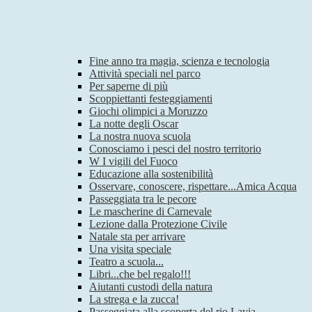
Fine anno tra magia, scienza e tecnologia
Attività speciali nel parco
Per saperne di più
Scoppiettanti festeggiamenti
Giochi olimpici a Moruzzo
La notte degli Oscar
La nostra nuova scuola
Conosciamo i pesci del nostro territorio
W I vigili del Fuoco
Educazione alla sostenibilità
Osservare, conoscere, rispettare...Amica Acqua
Passeggiata tra le pecore
Le mascherine di Carnevale
Lezione dalla Protezione Civile
Natale sta per arrivare
Una visita speciale
Teatro a scuola...
Libri...che bel regalo!!!
Aiutanti custodi della natura
La strega e la zucca!
Passeggiata alla scoperta del rio Lavia.