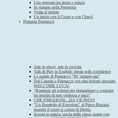
Una giornata tra storia e natura
In viaggio nella Preistoria
Visita al meleto
Un inizio con il Cuore e con l’Inno!
Primaria Pagnacco
Arte in gioco, arte in crescita
Talk & Play in English: speak with confidence
Le quinte di Pagnacco “Pe’ sempre qui”
Dal Canada a Pagnacco con una lezione speciale:
WELCOME LUCA!
“Rompere gli schemi per immaginare e costruire
un mondo di non violenza e pace”
CHE EMOZIONE...DA VICINO!!!
"Un Barattolo di Emozioni" al Parco Rizzani:
quando il cuore si colora di libertà.
Scuola in natura: uscita delle classi quarte con