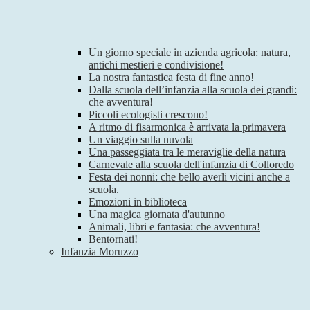
Un giorno speciale in azienda agricola: natura,
antichi mestieri e condivisione!
La nostra fantastica festa di fine anno!
Dalla scuola dell’infanzia alla scuola dei grandi:
che avventura!
Piccoli ecologisti crescono!
A ritmo di fisarmonica è arrivata la primavera
Un viaggio sulla nuvola
Una passeggiata tra le meraviglie della natura
Carnevale alla scuola dell'infanzia di Colloredo
Festa dei nonni: che bello averli vicini anche a
scuola.
Emozioni in biblioteca
Una magica giornata d'autunno
Animali, libri e fantasia: che avventura!
Bentornati!
Infanzia Moruzzo