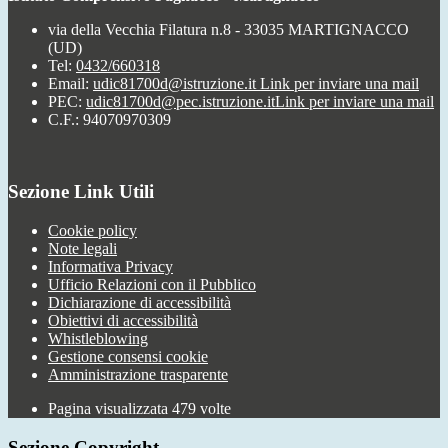
via della Vecchia Filatura n.8 - 33035 MARTIGNACCO
(UD)
Tel:
0432/660318
Email:
udic81700d@istruzione.it
Link per inviare una mail
PEC:
udic81700d@pec.istruzione.it
Link per inviare una mail
C.F.: 94070970309
Sezione Link Utili
Cookie policy
Note legali
Informativa Privacy
Ufficio Relazioni con il Pubblico
Dichiarazione di accessibilità
Obiettivi di accessibilità
Whistleblowing
Gestione consensi cookie
Amministrazione trasparente
Pagina visualizzata
479
volte
Sezione Copyright