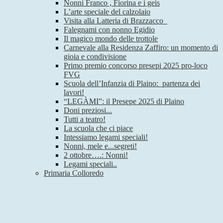
Nonni Franco , Fiorina e i geis
L’arte speciale del calzolaio
Visita alla Latteria di Brazzacco
Falegnami con nonno Egidio
Il magico mondo delle trottole
Carnevale alla Residenza Zaffiro: un momento di
gioia e condivisione
Primo premio concorso presepi 2025 pro-loco
FVG
Scuola dell’Infanzia di Plaino: partenza dei
lavori!
“LEGÀMI”: il Presepe 2025 di Plaino
Doni preziosi...
Tutti a teatro!
La scuola che ci piace
Intessiamo legami speciali!
Nonni, mele e...segreti!
2 ottobre….: Nonni!
Legami speciali..
Primaria Colloredo