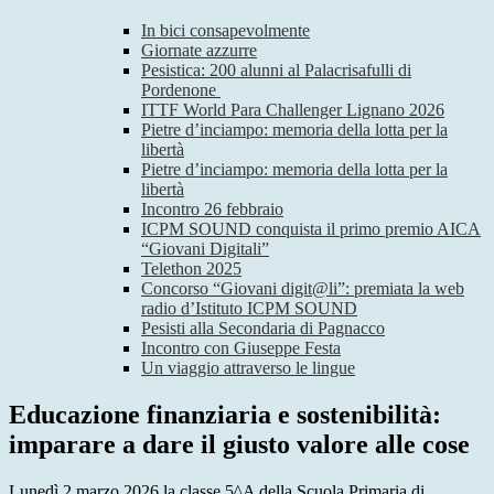
In bici consapevolmente
Giornate azzurre
Pesistica: 200 alunni al Palacrisafulli di
Pordenone
ITTF World Para Challenger Lignano 2026
Pietre d’inciampo: memoria della lotta per la
libertà
Pietre d’inciampo: memoria della lotta per la
libertà
Incontro 26 febbraio
ICPM SOUND conquista il primo premio AICA
“Giovani Digitali”
Telethon 2025
Concorso “Giovani digit@li”: premiata la web
radio d’Istituto ICPM SOUND
Pesisti alla Secondaria di Pagnacco
Incontro con Giuseppe Festa
Un viaggio attraverso le lingue
Educazione finanziaria e sostenibilità:
imparare a dare il giusto valore alle cose
Lunedì 2 marzo 2026 la classe 5^A della Scuola Primaria di