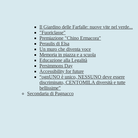
Il Giardino delle Farfalle: nuove vite nel verde...
"Fuoriclasse"
Premiazione "Chino Ermacora"
Peraulis di Elsa
Un muro che diventa voce
Memoria in piazza e a scuola
Educazione alla Legalità
Persimmons Day
Accessibility for future
“ognUNO è unico, NESSUNO deve essere
discriminato, CENTOMILA diversità e tutte
bellissime”
Secondaria di Pagnacco