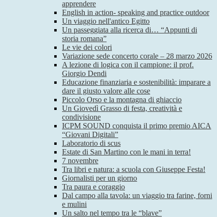
apprendere
English in action- speaking and practice outdoor
Un viaggio nell'antico Egitto
Un passeggiata alla ricerca di… “Appunti di
storia romana”
Le vie dei colori
Variazione sede concerto corale – 28 marzo 2026
A lezione di logica con il campione: il prof.
Giorgio Dendi
Educazione finanziaria e sostenibilità: imparare a
dare il giusto valore alle cose
Piccolo Orso e la montagna di ghiaccio
Un Giovedì Grasso di festa, creatività e
condivisione
ICPM SOUND conquista il primo premio AICA
“Giovani Digitali”
Laboratorio di scus
Estate di San Martino con le mani in terra!
7 novembre
Tra libri e natura: a scuola con Giuseppe Festa!
Giornalisti per un giorno
Tra paura e coraggio
Dal campo alla tavola: un viaggio tra farine, forni
e mulini
Un salto nel tempo tra le “blave”