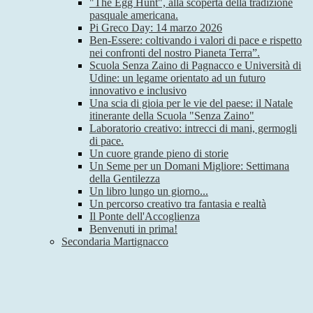
"The Egg Hunt", alla scoperta della tradizione
pasquale americana.
Pi Greco Day: 14 marzo 2026
Ben-Essere: coltivando i valori di pace e rispetto
nei confronti del nostro Pianeta Terra”.
Scuola Senza Zaino di Pagnacco e Università di
Udine: un legame orientato ad un futuro
innovativo e inclusivo
Una scia di gioia per le vie del paese: il Natale
itinerante della Scuola "Senza Zaino"
Laboratorio creativo: intrecci di mani, germogli
di pace.
Un cuore grande pieno di storie
Un Seme per un Domani Migliore: Settimana
della Gentilezza
Un libro lungo un giorno...
Un percorso creativo tra fantasia e realtà
Il Ponte dell'Accoglienza
Benvenuti in prima!
Secondaria Martignacco