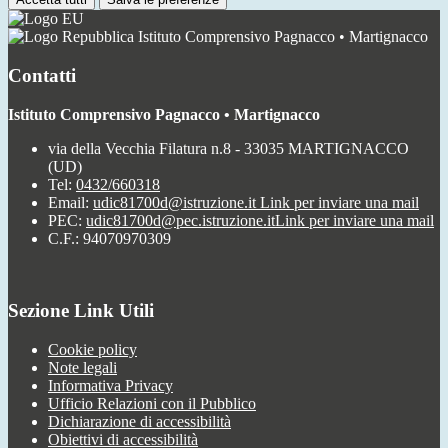
Istituto Comprensivo Pagnacco • Martignacco
Contatti
Istituto Comprensivo Pagnacco • Martignacco
via della Vecchia Filatura n.8 - 33035 MARTIGNACCO
(UD)
Tel:
0432/660318
Email:
udic81700d@istruzione.it
Link per inviare una mail
PEC:
udic81700d@pec.istruzione.it
Link per inviare una mail
C.F.: 94070970309
Sezione Link Utili
Cookie policy
Note legali
Informativa Privacy
Ufficio Relazioni con il Pubblico
Dichiarazione di accessibilità
Obiettivi di accessibilità