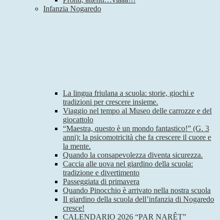
Infanzia Nogaredo
La lingua friulana a scuola: storie, giochi e
tradizioni per crescere insieme.
Viaggio nel tempo al Museo delle carrozze e del
giocattolo
“Maestra, questo è un mondo fantastico!” (G. 3
anni): la psicomotricità che fa crescere il cuore e
la mente.
Quando la consapevolezza diventa sicurezza.
Caccia alle uova nel giardino della scuola:
tradizione e divertimento
Passeggiata di primavera
Quando Pinocchio è arrivato nella nostra scuola
Il giardino della scuola dell’infanzia di Nogaredo
cresce!
CALENDARIO 2026 “PAR NARÊT”