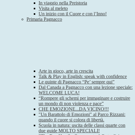
In viaggio nella Preistoria
Visita al meleto
Un inizio con il Cuore e con l’Inno!
Primaria Pagnacco
Arte in gioco, arte in crescita
Talk & Play in English: speak with confidence
Le quinte di Pagnacco “Pe’ sempre qui”
Dal Canada a Pagnacco con una lezione speciale:
WELCOME LUCA!
“Rompere gli schemi per immaginare e costruire
un mondo di non violenza e pace”
CHE EMOZIONE...DA VICINO!!!
"Un Barattolo di Emozioni" al Parco Rizzani:
quando il cuore si colora di libertà.
Scuola in natura: uscita delle classi quarte con
due guide MOLTO SPECIALI!