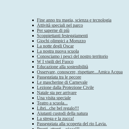
Fine anno tra magia, scienza e tecnologia
Attività speciali nel parco
Per saperne di più
Scoppiettanti festeggiamenti
Giochi olimpici a Moruzzo
La notte degli Oscar
La nostra nuova scuola
Conosciamo i pesci del nostro territorio
W I vigili del Fuoco
Educazione alla sostenibilità
Osservare, conoscere, rispettare...Amica Acqua
Passeggiata tra le pecore
Le mascherine di Carnevale
Lezione dalla Protezione Civile
Natale sta per arrivare
Una visita speciale
Teatro a scuola...
Libri...che bel regalo!!!
Aiutanti custodi della natura
La strega e la zucca!
Passeggiata alla scoperta del rio Lavia.
Pronti, attenti…viaaa!!!