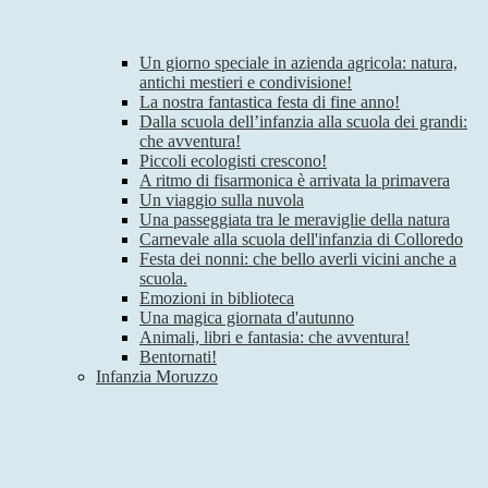
Un giorno speciale in azienda agricola: natura,
antichi mestieri e condivisione!
La nostra fantastica festa di fine anno!
Dalla scuola dell’infanzia alla scuola dei grandi:
che avventura!
Piccoli ecologisti crescono!
A ritmo di fisarmonica è arrivata la primavera
Un viaggio sulla nuvola
Una passeggiata tra le meraviglie della natura
Carnevale alla scuola dell'infanzia di Colloredo
Festa dei nonni: che bello averli vicini anche a
scuola.
Emozioni in biblioteca
Una magica giornata d'autunno
Animali, libri e fantasia: che avventura!
Bentornati!
Infanzia Moruzzo