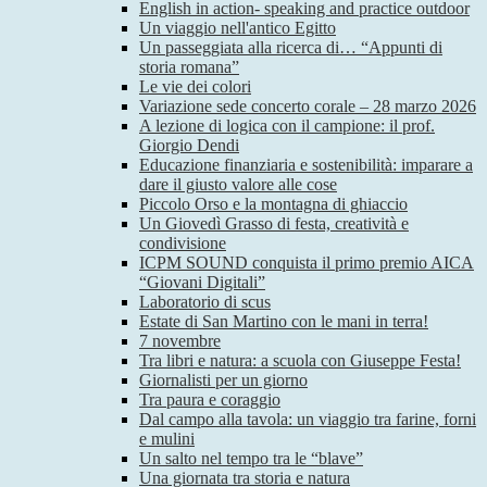
English in action- speaking and practice outdoor
Un viaggio nell'antico Egitto
Un passeggiata alla ricerca di… “Appunti di
storia romana”
Le vie dei colori
Variazione sede concerto corale – 28 marzo 2026
A lezione di logica con il campione: il prof.
Giorgio Dendi
Educazione finanziaria e sostenibilità: imparare a
dare il giusto valore alle cose
Piccolo Orso e la montagna di ghiaccio
Un Giovedì Grasso di festa, creatività e
condivisione
ICPM SOUND conquista il primo premio AICA
“Giovani Digitali”
Laboratorio di scus
Estate di San Martino con le mani in terra!
7 novembre
Tra libri e natura: a scuola con Giuseppe Festa!
Giornalisti per un giorno
Tra paura e coraggio
Dal campo alla tavola: un viaggio tra farine, forni
e mulini
Un salto nel tempo tra le “blave”
Una giornata tra storia e natura