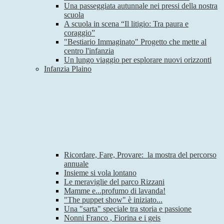
Una passeggiata autunnale nei pressi della nostra
scuola
A scuola in scena “Il litigio: Tra paura e
coraggio”
"Bestiario Immaginato" Progetto che mette al
centro l'infanzia
Un lungo viaggio per esplorare nuovi orizzonti
Infanzia Plaino
Ricordare, Fare, Provare: la mostra del percorso
annuale
Insieme si vola lontano
Le meraviglie del parco Rizzani
Mamme e...profumo di lavanda!
"The puppet show" è iniziato...
Una "sarta" speciale tra storia e passione
Nonni Franco , Fiorina e i geis