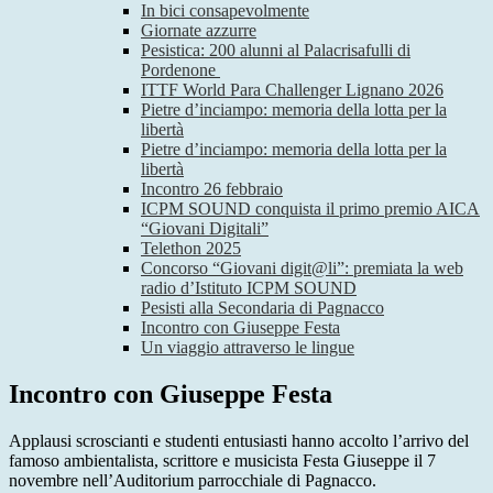
In bici consapevolmente
Giornate azzurre
Pesistica: 200 alunni al Palacrisafulli di
Pordenone
ITTF World Para Challenger Lignano 2026
Pietre d’inciampo: memoria della lotta per la
libertà
Pietre d’inciampo: memoria della lotta per la
libertà
Incontro 26 febbraio
ICPM SOUND conquista il primo premio AICA
“Giovani Digitali”
Telethon 2025
Concorso “Giovani digit@li”: premiata la web
radio d’Istituto ICPM SOUND
Pesisti alla Secondaria di Pagnacco
Incontro con Giuseppe Festa
Un viaggio attraverso le lingue
Incontro con Giuseppe Festa
Applausi scroscianti e studenti entusiasti hanno accolto l’arrivo del
famoso ambientalista, scrittore e musicista Festa Giuseppe il 7
novembre nell’Auditorium parrocchiale di Pagnacco.