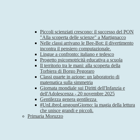
Piccoli scienziati crescono: il successo del PON
"Alla scoperta delle scienze" a Martignacco
Nelle classi arrivano le Bee-Bot: il divertimento
incontra il pensiero computazionale.
Lingue a confronto: italiano e tedesco
Progetto psicomotricità educativa a scuola
Il territorio tra le mani: alla scoperta della
Torbiera di Borgo Pegoraro
Classi quarte in azione: un laboratorio di
matematica sulla simmetria
Giornata mondiale sui Diritti dell'Infanzia e
dell'Adolescenza - 20 novembre 2025
Gentilezza genera gentilezza
#UnLibroLungounGiorno: la magia della lettura
che unisce grandi e piccoli.
Primaria Moruzzo