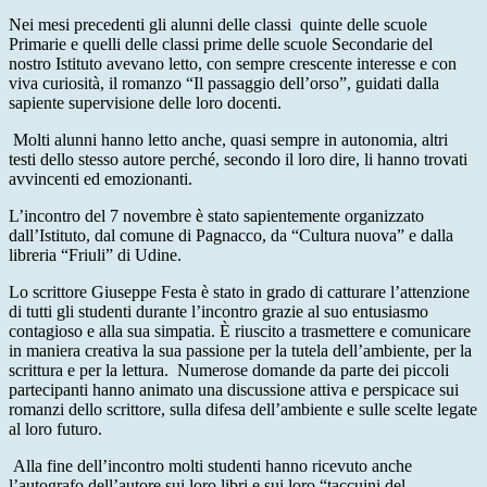
Nei mesi precedenti gli alunni delle classi quinte delle scuole
Primarie e quelli delle classi prime delle scuole Secondarie del
nostro Istituto avevano letto, con sempre crescente interesse e con
viva curiosità, il romanzo “Il passaggio dell’orso”, guidati dalla
sapiente supervisione delle loro docenti.
Molti alunni hanno letto anche, quasi sempre in autonomia, altri
testi dello stesso autore perché, secondo il loro dire, li hanno trovati
avvincenti ed emozionanti.
L’incontro del 7 novembre è stato sapientemente organizzato
dall’Istituto, dal comune di Pagnacco, da “Cultura nuova” e dalla
libreria “Friuli” di Udine.
Lo scrittore Giuseppe Festa è stato in grado di catturare l’attenzione
di tutti gli studenti durante l’incontro grazie al suo entusiasmo
contagioso e alla sua simpatia. È riuscito a trasmettere e comunicare
in maniera creativa la sua passione per la tutela dell’ambiente, per la
scrittura e per la lettura. Numerose domande da parte dei piccoli
partecipanti hanno animato una discussione attiva e perspicace sui
romanzi dello scrittore, sulla difesa dell’ambiente e sulle scelte legate
al loro futuro.
Alla fine dell’incontro molti studenti hanno ricevuto anche
l’autografo dell’autore sui loro libri e sui loro “taccuini del