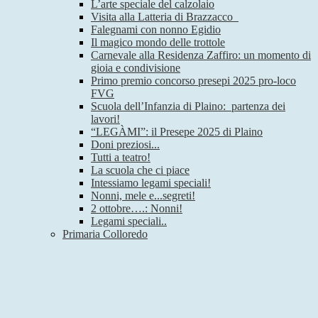
L’arte speciale del calzolaio
Visita alla Latteria di Brazzacco
Falegnami con nonno Egidio
Il magico mondo delle trottole
Carnevale alla Residenza Zaffiro: un momento di
gioia e condivisione
Primo premio concorso presepi 2025 pro-loco
FVG
Scuola dell’Infanzia di Plaino: partenza dei
lavori!
“LEGÀMI”: il Presepe 2025 di Plaino
Doni preziosi...
Tutti a teatro!
La scuola che ci piace
Intessiamo legami speciali!
Nonni, mele e...segreti!
2 ottobre….: Nonni!
Legami speciali..
Primaria Colloredo