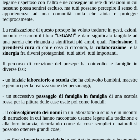
legame rispettoso con l’altro e ne consegue un rete di relazioni in cui
nessuno possa sentirsi escluso, ma tutti possano percepire il senso di
appartenenza ad una comunità unita che aiuta e protegge
reciprocamente.
La realizzazione di questo presepe ha voluto tradurre in gesti, azioni,
incontri e scambi il titolo
e dare significato tangibile ad
“LEGAMI”
una parola che rimanda a significati più ampi, quali l’
inclusione
, il
prendersi cura
di chi e cosa ci circonda, la
collaborazione
e la
sinergia
fra diversi protagonisti, tutti attivi, tutti importanti.
Il percorso di creazione del presepe ha coinvolto le famiglie in
diverse fasi:
-
un iniziale
laboratorio a scuola
che ha coinvolto bambini, maestre
e genitori per la realizzazione dei personaggi;
-
un successivo
passaggio di famiglia in famiglia
di una scatola
rossa per la pittura delle case usate poi come fondali;
-
il
coinvolgimento dei nonni
in un laboratorio a scuola e in incontri
di narrazione in cui hanno raccontato usanze legate alla tradizione e
alla loro infanzia, ricordando come da cose semplici e naturali si
possono ottenere grandi cose;
-
un finale
incontro conviviale
in cui è stato presentato e inaugurato