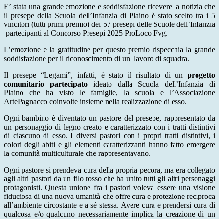
E’ stata una grande emozione e soddisfazione ricevere la notizia che
il presepe della Scuola dell’Infanzia di Plaino è stato scelto tra i 5
vincitori
(tutti primi premio)
dei 57 presepi delle Scuole dell’Infanzia
partecipanti al Concorso Presepi 2025 ProLoco Fvg.
L’emozione e la gratitudine per questo premio rispecchia la grande
soddisfazione per il riconoscimento di un lavoro di squadra.
Il presepe “Legami”, infatti, è stato il risultato di un
progetto
comunitario partecipato
ideato dalla Scuola dell’Infanzia di
Plaino
che ha visto le famiglie, la scuola e l’Associazione
ArtePagnacco coinvolte insieme nella realizzazione di esso.
Ogni bambino è diventato un pastore del presepe, rappresentato da
un personaggio di legno creato e caratterizzato con i tratti distintivi
di ciascuno di esso. I diversi pastori con i propri tratti distintivi, i
colori degli abiti e gli elementi caratterizzanti hanno fatto emergere
la comunità multiculturale che rappresentavano.
Ogni pastore si prendeva cura della propria pecora, ma era collegato
agli altri pastori da un filo rosso che ha unito tutti gli altri personaggi
protagonisti. Questa unione fra i pastori voleva essere una visione
fiduciosa di una nuova umanità che offre cura e protezione reciproca
all’ambiente circostante e a sé stessa. Avere cura e prendersi cura di
qualcosa e/o qualcuno necessariamente implica la creazione di un