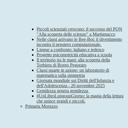
Piccoli scienziati crescono: il successo del PON
"Alla scoperta delle scienze" a Martignacco
Nelle classi arrivano le Bee-Bot: il divertimento
incontra il pensiero computazionale.
Lingue a confronto: italiano e tedesco
Progetto psicomotricità educativa a scuola
Il territorio tra le mani: alla scoperta della
Torbiera di Borgo Pegoraro
Classi quarte in azione: un laboratorio di
matematica sulla simmetria
Giornata mondiale sui Diritti dell'Infanzia e
dell'Adolescenza - 20 novembre 2025
Gentilezza genera gentilezza
#UnLibroLungounGiorno: la magia della lettura
che unisce grandi e piccoli.
Primaria Moruzzo