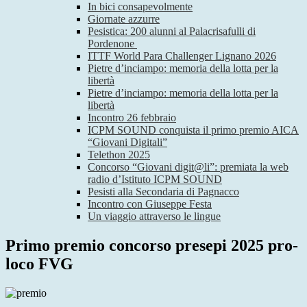
In bici consapevolmente
Giornate azzurre
Pesistica: 200 alunni al Palacrisafulli di
Pordenone
ITTF World Para Challenger Lignano 2026
Pietre d’inciampo: memoria della lotta per la
libertà
Pietre d’inciampo: memoria della lotta per la
libertà
Incontro 26 febbraio
ICPM SOUND conquista il primo premio AICA
“Giovani Digitali”
Telethon 2025
Concorso “Giovani digit@li”: premiata la web
radio d’Istituto ICPM SOUND
Pesisti alla Secondaria di Pagnacco
Incontro con Giuseppe Festa
Un viaggio attraverso le lingue
Primo premio concorso presepi 2025 pro-
loco FVG