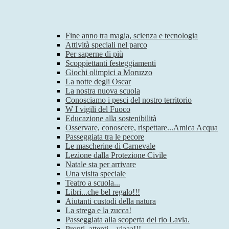
Fine anno tra magia, scienza e tecnologia
Attività speciali nel parco
Per saperne di più
Scoppiettanti festeggiamenti
Giochi olimpici a Moruzzo
La notte degli Oscar
La nostra nuova scuola
Conosciamo i pesci del nostro territorio
W I vigili del Fuoco
Educazione alla sostenibilità
Osservare, conoscere, rispettare...Amica Acqua
Passeggiata tra le pecore
Le mascherine di Carnevale
Lezione dalla Protezione Civile
Natale sta per arrivare
Una visita speciale
Teatro a scuola...
Libri...che bel regalo!!!
Aiutanti custodi della natura
La strega e la zucca!
Passeggiata alla scoperta del rio Lavia.
Pronti, attenti…viaaa!!!