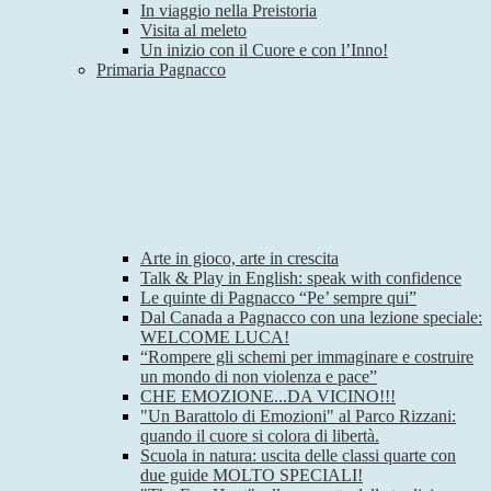
In viaggio nella Preistoria
Visita al meleto
Un inizio con il Cuore e con l’Inno!
Primaria Pagnacco
Arte in gioco, arte in crescita
Talk & Play in English: speak with confidence
Le quinte di Pagnacco “Pe’ sempre qui”
Dal Canada a Pagnacco con una lezione speciale:
WELCOME LUCA!
“Rompere gli schemi per immaginare e costruire
un mondo di non violenza e pace”
CHE EMOZIONE...DA VICINO!!!
"Un Barattolo di Emozioni" al Parco Rizzani:
quando il cuore si colora di libertà.
Scuola in natura: uscita delle classi quarte con
due guide MOLTO SPECIALI!