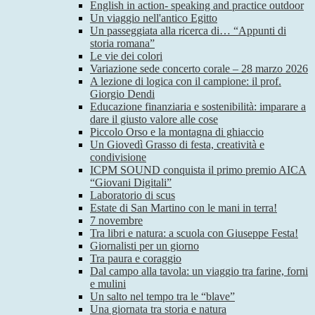
English in action- speaking and practice outdoor
Un viaggio nell'antico Egitto
Un passeggiata alla ricerca di… “Appunti di
storia romana”
Le vie dei colori
Variazione sede concerto corale – 28 marzo 2026
A lezione di logica con il campione: il prof.
Giorgio Dendi
Educazione finanziaria e sostenibilità: imparare a
dare il giusto valore alle cose
Piccolo Orso e la montagna di ghiaccio
Un Giovedì Grasso di festa, creatività e
condivisione
ICPM SOUND conquista il primo premio AICA
“Giovani Digitali”
Laboratorio di scus
Estate di San Martino con le mani in terra!
7 novembre
Tra libri e natura: a scuola con Giuseppe Festa!
Giornalisti per un giorno
Tra paura e coraggio
Dal campo alla tavola: un viaggio tra farine, forni
e mulini
Un salto nel tempo tra le “blave”
Una giornata tra storia e natura