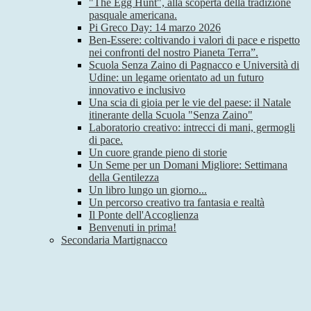
"The Egg Hunt", alla scoperta della tradizione
pasquale americana.
Pi Greco Day: 14 marzo 2026
Ben-Essere: coltivando i valori di pace e rispetto
nei confronti del nostro Pianeta Terra”.
Scuola Senza Zaino di Pagnacco e Università di
Udine: un legame orientato ad un futuro
innovativo e inclusivo
Una scia di gioia per le vie del paese: il Natale
itinerante della Scuola "Senza Zaino"
Laboratorio creativo: intrecci di mani, germogli
di pace.
Un cuore grande pieno di storie
Un Seme per un Domani Migliore: Settimana
della Gentilezza
Un libro lungo un giorno...
Un percorso creativo tra fantasia e realtà
Il Ponte dell'Accoglienza
Benvenuti in prima!
Secondaria Martignacco