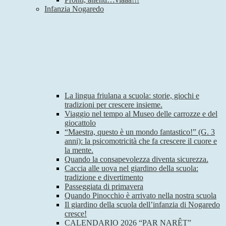
Infanzia Nogaredo
La lingua friulana a scuola: storie, giochi e
tradizioni per crescere insieme.
Viaggio nel tempo al Museo delle carrozze e del
giocattolo
“Maestra, questo è un mondo fantastico!” (G. 3
anni): la psicomotricità che fa crescere il cuore e
la mente.
Quando la consapevolezza diventa sicurezza.
Caccia alle uova nel giardino della scuola:
tradizione e divertimento
Passeggiata di primavera
Quando Pinocchio è arrivato nella nostra scuola
Il giardino della scuola dell’infanzia di Nogaredo
cresce!
CALENDARIO 2026 “PAR NARÊT”