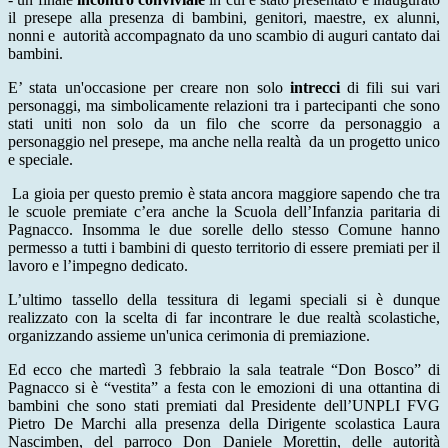
il presepe alla presenza di bambini, genitori, maestre, ex alunni,
nonni e autorità accompagnato da uno scambio di auguri cantato dai
bambini.
E’ stata
un'occasione
per creare non solo
intrecci
di fili sui vari
personaggi, ma simbolicamente relazioni tra i partecipanti che sono
stati uniti non solo da un filo che scorre da personaggio a
personaggio nel presepe, ma anche nella realtà da un progetto unico
e speciale.
La gioia per questo premio è stata ancora maggiore sapendo che tra
le scuole premiate c’era anche la Scuola dell’Infanzia paritaria di
Pagnacco. Insomma le due sorelle dello stesso Comune hanno
permesso a tutti i bambini di questo territorio di essere premiati per il
lavoro e l’impegno dedicato.
L’ultimo tassello della tessitura di legami speciali si è dunque
realizzato con la scelta di far incontrare le due realtà scolastiche,
organizzando assieme un'unica cerimonia di premiazione.
Ed ecco che martedì 3 febbraio la sala teatrale “Don Bosco” di
Pagnacco si è “vestita” a festa con le emozioni di una
ottantina
di
bambini che sono stati premiati da
l Presidente dell’UNPLI FVG
Pietro De Marchi alla presenza della Dirigente scolastica Laura
Nascimben, del parroco Don Daniele Morettin, delle autorità