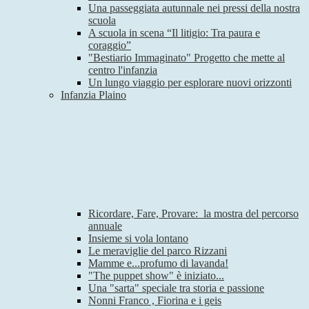
Una passeggiata autunnale nei pressi della nostra
scuola
A scuola in scena “Il litigio: Tra paura e
coraggio”
"Bestiario Immaginato" Progetto che mette al
centro l'infanzia
Un lungo viaggio per esplorare nuovi orizzonti
Infanzia Plaino
Ricordare, Fare, Provare: la mostra del percorso
annuale
Insieme si vola lontano
Le meraviglie del parco Rizzani
Mamme e...profumo di lavanda!
"The puppet show" è iniziato...
Una "sarta" speciale tra storia e passione
Nonni Franco , Fiorina e i geis