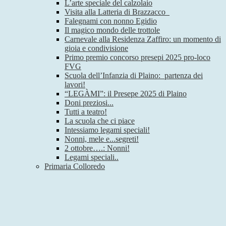
L’arte speciale del calzolaio
Visita alla Latteria di Brazzacco
Falegnami con nonno Egidio
Il magico mondo delle trottole
Carnevale alla Residenza Zaffiro: un momento di
gioia e condivisione
Primo premio concorso presepi 2025 pro-loco
FVG
Scuola dell’Infanzia di Plaino: partenza dei
lavori!
“LEGÀMI”: il Presepe 2025 di Plaino
Doni preziosi...
Tutti a teatro!
La scuola che ci piace
Intessiamo legami speciali!
Nonni, mele e...segreti!
2 ottobre….: Nonni!
Legami speciali..
Primaria Colloredo