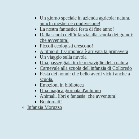
Un giorno speciale in azienda agricola: natura,
antichi mestieri e condivisione!
La nostra fantastica festa di fine anno!
Dalla scuola dell’infanzia alla scuola dei grandi:
che avventura!
Piccoli ecologisti crescono!
A ritmo di fisarmonica è arrivata la primavera
Un viaggio sulla nuvola
Una passeggiata tra le meraviglie della natura
Carnevale alla scuola dell'infanzia di Colloredo
Festa dei nonni: che bello averli vicini anche a
scuola.
Emozioni in biblioteca
Una magica giornata d'autunno
Animali, libri e fantasia: che avventura!
Bentornati!
Infanzia Moruzzo