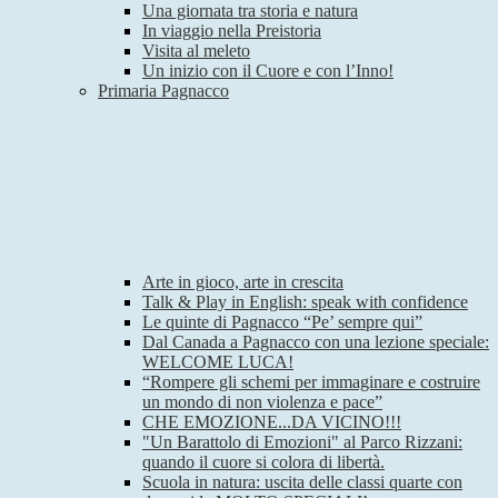
Una giornata tra storia e natura
In viaggio nella Preistoria
Visita al meleto
Un inizio con il Cuore e con l’Inno!
Primaria Pagnacco
Arte in gioco, arte in crescita
Talk & Play in English: speak with confidence
Le quinte di Pagnacco “Pe’ sempre qui”
Dal Canada a Pagnacco con una lezione speciale:
WELCOME LUCA!
“Rompere gli schemi per immaginare e costruire
un mondo di non violenza e pace”
CHE EMOZIONE...DA VICINO!!!
"Un Barattolo di Emozioni" al Parco Rizzani:
quando il cuore si colora di libertà.
Scuola in natura: uscita delle classi quarte con