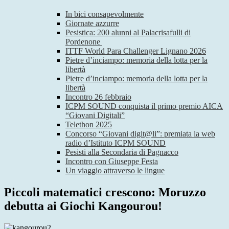
In bici consapevolmente
Giornate azzurre
Pesistica: 200 alunni al Palacrisafulli di
Pordenone
ITTF World Para Challenger Lignano 2026
Pietre d’inciampo: memoria della lotta per la
libertà
Pietre d’inciampo: memoria della lotta per la
libertà
Incontro 26 febbraio
ICPM SOUND conquista il primo premio AICA
“Giovani Digitali”
Telethon 2025
Concorso “Giovani digit@li”: premiata la web
radio d’Istituto ICPM SOUND
Pesisti alla Secondaria di Pagnacco
Incontro con Giuseppe Festa
Un viaggio attraverso le lingue
Piccoli matematici crescono: Moruzzo
debutta ai Giochi Kangourou!