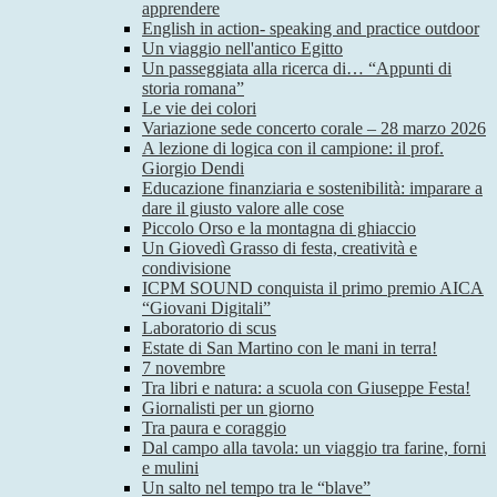
apprendere
English in action- speaking and practice outdoor
Un viaggio nell'antico Egitto
Un passeggiata alla ricerca di… “Appunti di
storia romana”
Le vie dei colori
Variazione sede concerto corale – 28 marzo 2026
A lezione di logica con il campione: il prof.
Giorgio Dendi
Educazione finanziaria e sostenibilità: imparare a
dare il giusto valore alle cose
Piccolo Orso e la montagna di ghiaccio
Un Giovedì Grasso di festa, creatività e
condivisione
ICPM SOUND conquista il primo premio AICA
“Giovani Digitali”
Laboratorio di scus
Estate di San Martino con le mani in terra!
7 novembre
Tra libri e natura: a scuola con Giuseppe Festa!
Giornalisti per un giorno
Tra paura e coraggio
Dal campo alla tavola: un viaggio tra farine, forni
e mulini
Un salto nel tempo tra le “blave”