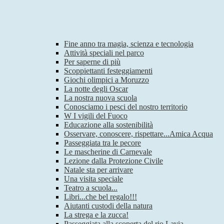
Fine anno tra magia, scienza e tecnologia
Attività speciali nel parco
Per saperne di più
Scoppiettanti festeggiamenti
Giochi olimpici a Moruzzo
La notte degli Oscar
La nostra nuova scuola
Conosciamo i pesci del nostro territorio
W I vigili del Fuoco
Educazione alla sostenibilità
Osservare, conoscere, rispettare...Amica Acqua
Passeggiata tra le pecore
Le mascherine di Carnevale
Lezione dalla Protezione Civile
Natale sta per arrivare
Una visita speciale
Teatro a scuola...
Libri...che bel regalo!!!
Aiutanti custodi della natura
La strega e la zucca!
Passeggiata alla scoperta del rio Lavia.