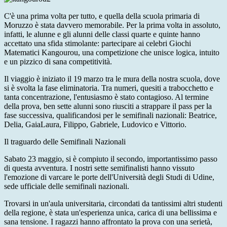
C'è una prima volta per tutto, e quella della scuola primaria di
Moruzzo è stata davvero memorabile. Per la prima volta in assoluto,
infatti, le alunne e gli alunni delle classi quarte e quinte hanno
accettato una sfida stimolante: partecipare ai celebri Giochi
Matematici Kangourou, una competizione che unisce logica, intuito
e un pizzico di sana competitività.
Il viaggio è iniziato il 19 marzo tra le mura della nostra scuola, dove
si è svolta la fase eliminatoria. Tra numeri, quesiti a trabocchetto e
tanta concentrazione, l'entusiasmo è stato contagioso. Al termine
della prova, ben sette alunni sono riusciti a strappare il pass per la
fase successiva, qualificandosi per le semifinali nazionali: Beatrice,
Delia, GaiaLaura, Filippo, Gabriele, Ludovico e Vittorio.
Il traguardo delle Semifinali Nazionali
Sabato 23 maggio, si è compiuto il secondo, importantissimo passo
di questa avventura. I nostri sette semifinalisti hanno vissuto
l'emozione di varcare le porte dell'Università degli Studi di Udine,
sede ufficiale delle semifinali nazionali.
Trovarsi in un'aula universitaria, circondati da tantissimi altri studenti
della regione, è stata un'esperienza unica, carica di una bellissima e
sana tensione. I ragazzi hanno affrontato la prova con una serietà,