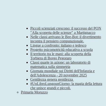
Piccoli scienziati crescono: il successo del PON
"Alla scoperta delle scienze" a Martignacco
Nelle classi arrivano le Bee-Bot: il divertimento
incontra il pensiero computazionale.
Lingue a confronto: italiano e tedesco
Progetto psicomotricità educativa a scuola
Il territorio tra le mani: alla scoperta della
Torbiera di Borgo Pegoraro
Classi quarte in azione: un laboratorio di
matematica sulla simmetria
Giornata mondiale sui Diritti dell'Infanzia e
dell'Adolescenza - 20 novembre 2025
Gentilezza genera gentilezza
#UnLibroLungounGiorno: la magia della lettura
che unisce grandi e piccoli.
Primaria Moruzzo