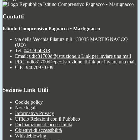
Istituto Comprensivo Pagnacco • Martignacco
Contatti
Istituto Comprensivo Pagnacco • Martignacco
via della Vecchia Filatura n.8 - 33035 MARTIGNACCO
(UD)
Tel:
0432/660318
Email:
udic81700d@istruzione.it
Link per inviare una mail
PEC:
udic81700d@pec.istruzione.it
Link per inviare una mail
C.F.: 94070970309
Sezione Link Utili
Cookie policy
Note legali
Informativa Privacy
Ufficio Relazioni con il Pubblico
Dichiarazione di accessibilità
Obiettivi di accessibilità
Whistleblowing