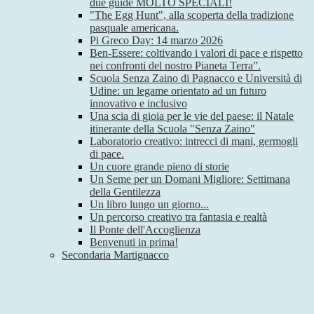
due guide MOLTO SPECIALI!
"The Egg Hunt", alla scoperta della tradizione
pasquale americana.
Pi Greco Day: 14 marzo 2026
Ben-Essere: coltivando i valori di pace e rispetto
nei confronti del nostro Pianeta Terra”.
Scuola Senza Zaino di Pagnacco e Università di
Udine: un legame orientato ad un futuro
innovativo e inclusivo
Una scia di gioia per le vie del paese: il Natale
itinerante della Scuola "Senza Zaino"
Laboratorio creativo: intrecci di mani, germogli
di pace.
Un cuore grande pieno di storie
Un Seme per un Domani Migliore: Settimana
della Gentilezza
Un libro lungo un giorno...
Un percorso creativo tra fantasia e realtà
Il Ponte dell'Accoglienza
Benvenuti in prima!
Secondaria Martignacco