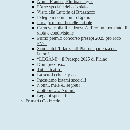
Nonni Franco , Fiorina e i geis
L’arte speciale del calzolaio
Visita alla Latteria di Brazzacco
Falegnami con nonno Egidio
Il magico mondo delle trottole
Carnevale alla Residenza Zaffiro: un momento di
gioia e condivisione
Primo premio concorso presepi 2025 pro-loco
FVG
Scuola dell’Infanzia di Plaino: partenza dei
lavori!
“LEGÀMI”: il Presepe 2025 di Plaino
Doni preziosi...
Tutti a teatro!
La scuola che ci piace
Intessiamo legami speciali!
Nonni, mele e...segreti!
2 ottobre….: Nonni!
Legami speciali..
Primaria Colloredo