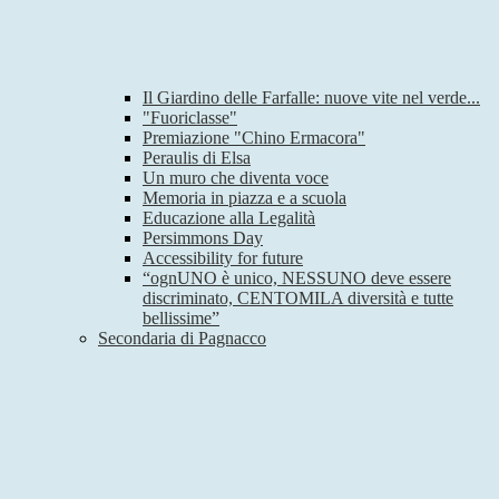
Il Giardino delle Farfalle: nuove vite nel verde...
"Fuoriclasse"
Premiazione "Chino Ermacora"
Peraulis di Elsa
Un muro che diventa voce
Memoria in piazza e a scuola
Educazione alla Legalità
Persimmons Day
Accessibility for future
“ognUNO è unico, NESSUNO deve essere
discriminato, CENTOMILA diversità e tutte
bellissime”
Secondaria di Pagnacco