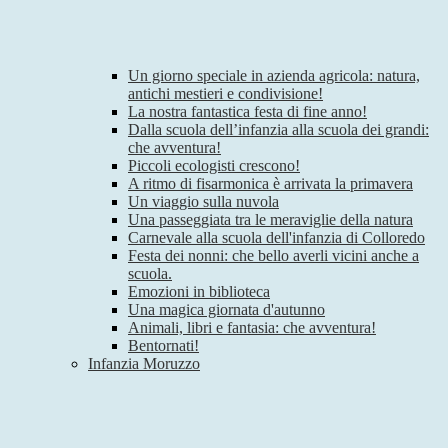
Un giorno speciale in azienda agricola: natura,
antichi mestieri e condivisione!
La nostra fantastica festa di fine anno!
Dalla scuola dell’infanzia alla scuola dei grandi:
che avventura!
Piccoli ecologisti crescono!
A ritmo di fisarmonica è arrivata la primavera
Un viaggio sulla nuvola
Una passeggiata tra le meraviglie della natura
Carnevale alla scuola dell'infanzia di Colloredo
Festa dei nonni: che bello averli vicini anche a
scuola.
Emozioni in biblioteca
Una magica giornata d'autunno
Animali, libri e fantasia: che avventura!
Bentornati!
Infanzia Moruzzo