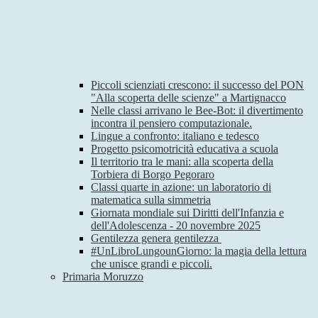
Piccoli scienziati crescono: il successo del PON
"Alla scoperta delle scienze" a Martignacco
Nelle classi arrivano le Bee-Bot: il divertimento
incontra il pensiero computazionale.
Lingue a confronto: italiano e tedesco
Progetto psicomotricità educativa a scuola
Il territorio tra le mani: alla scoperta della
Torbiera di Borgo Pegoraro
Classi quarte in azione: un laboratorio di
matematica sulla simmetria
Giornata mondiale sui Diritti dell'Infanzia e
dell'Adolescenza - 20 novembre 2025
Gentilezza genera gentilezza
#UnLibroLungounGiorno: la magia della lettura
che unisce grandi e piccoli.
Primaria Moruzzo