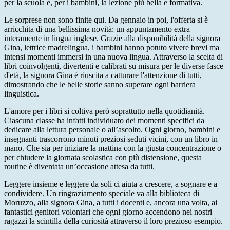
per la scuola è, per i bambini, la lezione più bella e formativa.
Le sorprese non sono finite qui. Da gennaio in poi, l'offerta si è
arricchita di una bellissima novità: un appuntamento extra
interamente in lingua inglese. Grazie alla disponibilità della signora
Gina, lettrice madrelingua, i bambini hanno potuto vivere brevi ma
intensi momenti immersi in una nuova lingua. Attraverso la scelta di
libri coinvolgenti, divertenti e calibrati su misura per le diverse fasce
d'età, la signora Gina è riuscita a catturare l'attenzione di tutti,
dimostrando che le belle storie sanno superare ogni barriera
linguistica.
L'amore per i libri si coltiva però soprattutto nella quotidianità.
Ciascuna classe ha infatti individuato dei momenti specifici da
dedicare alla lettura personale o all’ascolto. Ogni giorno, bambini e
insegnanti trascorrono minuti preziosi seduti vicini, con un libro in
mano. Che sia per iniziare la mattina con la giusta concentrazione o
per chiudere la giornata scolastica con più distensione, questa
routine è diventata un’occasione attesa da tutti.
Leggere insieme e leggere da soli ci aiuta a crescere, a sognare e a
condividere. Un ringraziamento speciale va alla biblioteca di
Moruzzo, alla signora Gina, a tutti i docenti e, ancora una volta, ai
fantastici genitori volontari che ogni giorno accendono nei nostri
ragazzi la scintilla della curiosità attraverso il loro prezioso esempio.