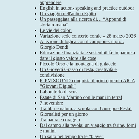
apprendere
English in action- speaking and practice outdoor
Un viaggio nell'antico Egitto
Un passeggiata alla ricerca di… “Appunti di
storia romana”
Le vie dei colori
Variazione sede concerto corale – 28 marzo 2026
A lezione di logica con il campione: il prof.
Giorgio Dendi
Educazione finanziaria e sostenibilità: imparare a
dare il giusto valore alle cose
Piccolo Orso e la montagna di ghiaccio
Un Giovedì Grasso di festa, creatività e
condivisione
ICPM SOUND conquista il primo premio AICA
“Giovani Digitali”
Laboratorio di scus
Estate di San Martino con le mani in terra!
7 novembre
Tra libri e natura: a scuola con Giuseppe Festa!
Giornalisti per un giorno
Tra paura e coraggio
Dal campo alla tavola: un viaggio tra farine, forni
e mulini
Un salto nel tempo tra le “blave”