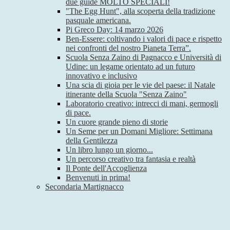
due guide MOLTO SPECIALI!
"The Egg Hunt", alla scoperta della tradizione
pasquale americana.
Pi Greco Day: 14 marzo 2026
Ben-Essere: coltivando i valori di pace e rispetto
nei confronti del nostro Pianeta Terra”.
Scuola Senza Zaino di Pagnacco e Università di
Udine: un legame orientato ad un futuro
innovativo e inclusivo
Una scia di gioia per le vie del paese: il Natale
itinerante della Scuola "Senza Zaino"
Laboratorio creativo: intrecci di mani, germogli
di pace.
Un cuore grande pieno di storie
Un Seme per un Domani Migliore: Settimana
della Gentilezza
Un libro lungo un giorno...
Un percorso creativo tra fantasia e realtà
Il Ponte dell'Accoglienza
Benvenuti in prima!
Secondaria Martignacco