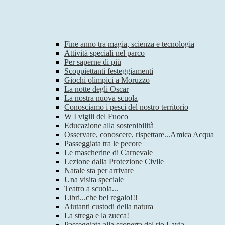
Fine anno tra magia, scienza e tecnologia
Attività speciali nel parco
Per saperne di più
Scoppiettanti festeggiamenti
Giochi olimpici a Moruzzo
La notte degli Oscar
La nostra nuova scuola
Conosciamo i pesci del nostro territorio
W I vigili del Fuoco
Educazione alla sostenibilità
Osservare, conoscere, rispettare...Amica Acqua
Passeggiata tra le pecore
Le mascherine di Carnevale
Lezione dalla Protezione Civile
Natale sta per arrivare
Una visita speciale
Teatro a scuola...
Libri...che bel regalo!!!
Aiutanti custodi della natura
La strega e la zucca!
Passeggiata alla scoperta del rio Lavia.