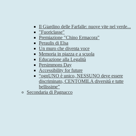
Il Giardino delle Farfalle: nuove vite nel verde...
"Fuoriclasse"
Premiazione "Chino Ermacora"
Peraulis di Elsa
Un muro che diventa voce
Memoria in piazza e a scuola
Educazione alla Legalità
Persimmons Day
Accessibility for future
“ognUNO è unico, NESSUNO deve essere
discriminato, CENTOMILA diversità e tutte
bellissime”
Secondaria di Pagnacco