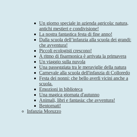
Un giorno speciale in azienda agricola: natura,
antichi mestieri e condivisione!
La nostra fantastica festa di fine anno!
Dalla scuola dell’infanzia alla scuola dei grandi:
che avventura!
Piccoli ecologisti crescono!
A ritmo di fisarmonica è arrivata la primavera
Un viaggio sulla nuvola
Una passeggiata tra le meraviglie della natura
Carnevale alla scuola dell'infanzia di Colloredo
Festa dei nonni: che bello averli vicini anche a
scuola.
Emozioni in biblioteca
Una magica giornata d'autunno
Animali, libri e fantasia: che avventura!
Bentornati!
Infanzia Moruzzo