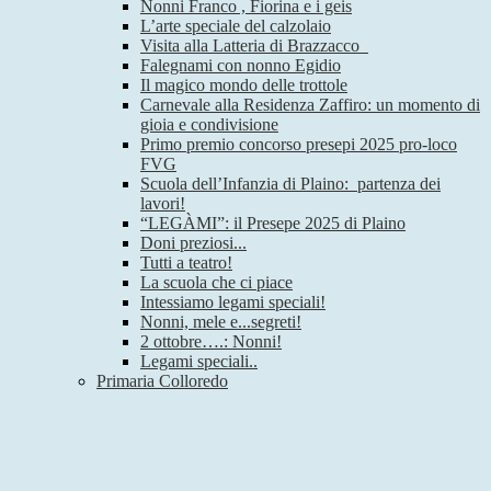
Nonni Franco , Fiorina e i geis
L’arte speciale del calzolaio
Visita alla Latteria di Brazzacco
Falegnami con nonno Egidio
Il magico mondo delle trottole
Carnevale alla Residenza Zaffiro: un momento di
gioia e condivisione
Primo premio concorso presepi 2025 pro-loco
FVG
Scuola dell’Infanzia di Plaino: partenza dei
lavori!
“LEGÀMI”: il Presepe 2025 di Plaino
Doni preziosi...
Tutti a teatro!
La scuola che ci piace
Intessiamo legami speciali!
Nonni, mele e...segreti!
2 ottobre….: Nonni!
Legami speciali..
Primaria Colloredo