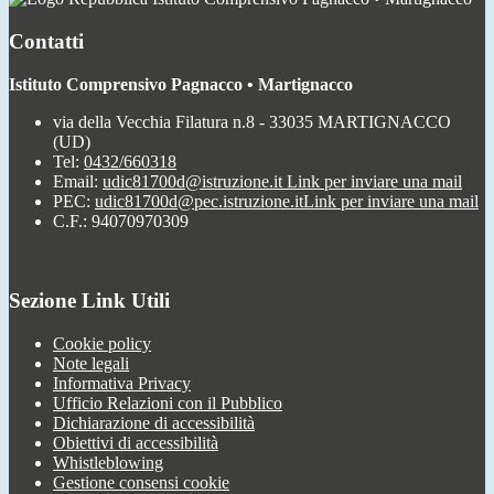
Contatti
Istituto Comprensivo Pagnacco • Martignacco
via della Vecchia Filatura n.8 - 33035 MARTIGNACCO
(UD)
Tel:
0432/660318
Email:
udic81700d@istruzione.it
Link per inviare una mail
PEC:
udic81700d@pec.istruzione.it
Link per inviare una mail
C.F.: 94070970309
Sezione Link Utili
Cookie policy
Note legali
Informativa Privacy
Ufficio Relazioni con il Pubblico
Dichiarazione di accessibilità
Obiettivi di accessibilità
Whistleblowing
Gestione consensi cookie