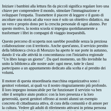
Iniziare i bambini alla lettura fin da piccoli significa regalare loro una
chiave per comprendere il mondo, stimolare l'immaginazione e
sviluppare l'empatia. Trasmettere il piacere di leggere e il gusto di
ascoltare una storia ad alta voce non è solo un obiettivo didattico, ma
un vero e proprio dono per la crescita personale di ogni alunno. Per
questo motivo, la nostra scuola si impegna quotidianamente a
trasformare i libri in compagni di viaggio inseparabili
.
Questo percorso di scoperta non sarebbe possibile senza la preziosa
collaborazione con il territorio. Anche quest'anno, il servizio prestito
della biblioteca civica di Moruzzo ha aperto le sue porte in autunno,
dando il via alle attività in concomitanza con l'iniziativa regionale
"Un libro lungo un giorno". Da quel momento, un filo invisibile ha
unito la biblioteca alle nostre aule: ogni mese, tutte le classi
partecipano a un appuntamento dedicato alla scelta e al prestito dei
volumi
.
Il motore di questa straordinaria macchina organizzativa sono i
genitori volontari, ai quali va il nostro ringraziamento più profondo.
Il loro impegno instancabile per far funzionare il servizio va ben
oltre il semplice aiuto pratico: con la loro presenza e la loro
generosità, questi genitori offrono ai nostri alunni un esempio
concreto di cittadinanza attiva, di cura della comunità e di amore per
la cultura. Vedere gli adulti di riferimento attivarsi in prima persona