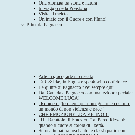
Una giornata tra storia e natura
In viaggio nella Preistoria
Visita al meleto
Un inizio con il Cuore e con l’Inno!
Primaria Pagnacco
Arte in gioco, arte in crescita
Talk & Play in English: speak with confidence
Le quinte di Pagnacco “Pe’ sempre qui”
Dal Canada a Pagnacco con una lezione speciale:
WELCOME LUCA!
“Rompere gli schemi per immaginare e costruire
un mondo di non violenza e pace”
CHE EMOZIONE...DA VICINO!!!
"Un Barattolo di Emozioni" al Parco Rizzani:
quando il cuore si colora di libertà.
Scuola in natura: uscita delle classi quarte con