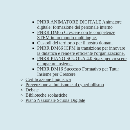
PNRR ANIMATORE DIGITALE Animatore
digitale: formazione del personale interno
PNRR DM65 Crescere con le competenze
STEM in un mondo multilingue.
Custodi del territorio per il nostro domani
PNRR DM66 ICPM in transizione per innovare
la didattica e rendere efficiente l'organizzazione.
PNRR PIANO SCUOLA 4.0 Spazi per crescere
e imparare insieme.
PNRR DM16 Successo Formativo per Tutti:
Insieme per Crescere
Certificazione linguistica
Prevenzione al bullismo e al cyberbullismo
Debate
Biblioteche scolastiche
Piano Nazionale Scuola Digitale