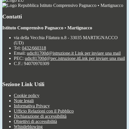
Istituto Comprensivo Pagnacco • Martignacco
Contatti
Istituto Comprensivo Pagnacco • Martignacco
via della Vecchia Filatura n.8 - 33035 MARTIGNACCO
(UD)
Tel:
0432/660318
Email:
udic81700d@istruzione.it
Link per inviare una mail
PEC:
udic81700d@pec.istruzione.it
Link per inviare una mail
C.F.: 94070970309
Sezione Link Utili
Cookie policy
Note legali
Informativa Privacy
Ufficio Relazioni con il Pubblico
Dichiarazione di accessibilità
Obiettivi di accessibilità
Whistleblowing