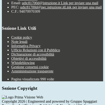
Email:
udic81700d@istruzione.it
Link per inviare una mail
PEC:
udic81700d@pec.istruzione.it
Link per inviare una mail
C.F.: 94070970309
Sezione Link Utili
Cookie policy
Note legali
Informativa Privacy
Ufficio Relazioni con il Pubblico
Dichiarazione di accessibilità
Obiettivi di accessibilità
Whistleblowing
Gestione consensi cookie
Amministrazione trasparente
Pagina visualizzata
990
volte
Sezione Copyright
Copyright 2026 | Engineered and powered by Gruppo Spaggiari