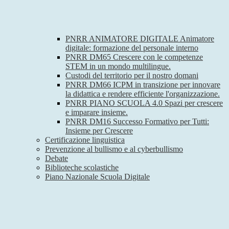
PNRR ANIMATORE DIGITALE Animatore
digitale: formazione del personale interno
PNRR DM65 Crescere con le competenze
STEM in un mondo multilingue.
Custodi del territorio per il nostro domani
PNRR DM66 ICPM in transizione per innovare
la didattica e rendere efficiente l'organizzazione.
PNRR PIANO SCUOLA 4.0 Spazi per crescere
e imparare insieme.
PNRR DM16 Successo Formativo per Tutti:
Insieme per Crescere
Certificazione linguistica
Prevenzione al bullismo e al cyberbullismo
Debate
Biblioteche scolastiche
Piano Nazionale Scuola Digitale