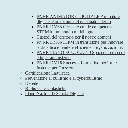
PNRR ANIMATORE DIGITALE Animatore
digitale: formazione del personale interno
PNRR DM65 Crescere con le competenze
STEM in un mondo multilingue.
Custodi del territorio per il nostro domani
PNRR DM66 ICPM in transizione per innovare
la didattica e rendere efficiente l'organizzazione.
PNRR PIANO SCUOLA 4.0 Spazi per crescere
e imparare insieme.
PNRR DM16 Successo Formativo per Tutti:
Insieme per Crescere
Certificazione linguistica
Prevenzione al bullismo e al cyberbullismo
Debate
Biblioteche scolastiche
Piano Nazionale Scuola Digitale