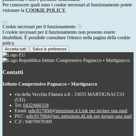
Per conoscere quali sono i cookie necessari al funzionamento potete
visionare la
COOKIE POLICY
.
Cookie necessari per il funzionamento
I cookie necessari per il funzionamento non possono essere
disabilitati. È possibile consultare l'elenco nella pagina della cookie
policy.
Accetta tutti
Salva le preferenze
Istituto Comprensivo Pagnacco • Martignacco
Contatti
Istituto Comprensivo Pagnacco • Martignacco
via della Vecchia Filatura n.8 - 33035 MARTIGNACCO
(UD)
Tel:
0432/660318
Email:
udic81700d@istruzione.it
Link per inviare una mail
PEC:
udic81700d@pec.istruzione.it
Link per inviare una mail
C.F.: 94070970309