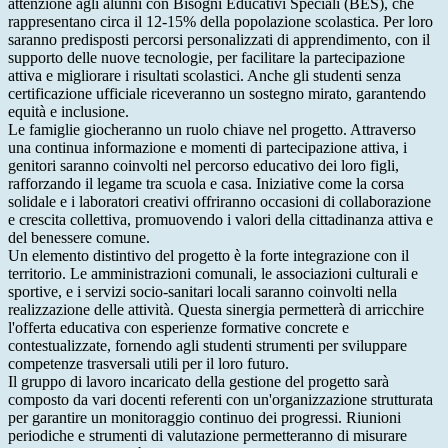
attenzione agli alunni con Bisogni Educativi Speciali (BES), che
rappresentano circa il 12-15% della popolazione scolastica. Per loro
saranno predisposti percorsi personalizzati di apprendimento, con il
supporto delle nuove tecnologie, per facilitare la partecipazione
attiva e migliorare i risultati scolastici. Anche gli studenti senza
certificazione ufficiale riceveranno un sostegno mirato, garantendo
equità e inclusione.
Le famiglie giocheranno un ruolo chiave nel progetto. Attraverso
una continua informazione e momenti di partecipazione attiva, i
genitori saranno coinvolti nel percorso educativo dei loro figli,
rafforzando il legame tra scuola e casa. Iniziative come la corsa
solidale e i laboratori creativi offriranno occasioni di collaborazione
e crescita collettiva, promuovendo i valori della cittadinanza attiva e
del benessere comune.
Un elemento distintivo del progetto è la forte integrazione con il
territorio. Le amministrazioni comunali, le associazioni culturali e
sportive, e i servizi socio-sanitari locali saranno coinvolti nella
realizzazione delle attività. Questa sinergia permetterà di arricchire
l'offerta educativa con esperienze formative concrete e
contestualizzate, fornendo agli studenti strumenti per sviluppare
competenze trasversali utili per il loro futuro.
Il gruppo di lavoro incaricato della gestione del progetto sarà
composto da vari docenti referenti con un'organizzazione strutturata
per garantire un monitoraggio continuo dei progressi. Riunioni
periodiche e strumenti di valutazione permetteranno di misurare