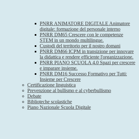
PNRR ANIMATORE DIGITALE Animatore
digitale: formazione del personale interno
PNRR DM65 Crescere con le competenze
STEM in un mondo multilingue.
Custodi del territorio per il nostro domani
PNRR DM66 ICPM in transizione per innovare
la didattica e rendere efficiente l'organizzazione.
PNRR PIANO SCUOLA 4.0 Spazi per crescere
e imparare insieme.
PNRR DM16 Successo Formativo per Tutti:
Insieme per Crescere
Certificazione linguistica
Prevenzione al bullismo e al cyberbullismo
Debate
Biblioteche scolastiche
Piano Nazionale Scuola Digitale