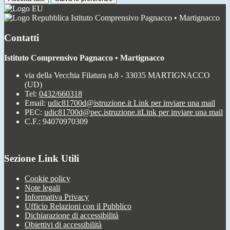
Istituto Comprensivo Pagnacco • Martignacco
Contatti
Istituto Comprensivo Pagnacco • Martignacco
via della Vecchia Filatura n.8 - 33035 MARTIGNACCO
(UD)
Tel:
0432/660318
Email:
udic81700d@istruzione.it
Link per inviare una mail
PEC:
udic81700d@pec.istruzione.it
Link per inviare una mail
C.F.: 94070970309
Sezione Link Utili
Cookie policy
Note legali
Informativa Privacy
Ufficio Relazioni con il Pubblico
Dichiarazione di accessibilità
Obiettivi di accessibilità