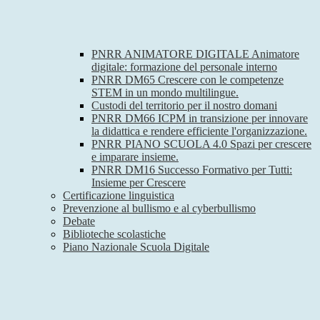
PNRR ANIMATORE DIGITALE Animatore
digitale: formazione del personale interno
PNRR DM65 Crescere con le competenze
STEM in un mondo multilingue.
Custodi del territorio per il nostro domani
PNRR DM66 ICPM in transizione per innovare
la didattica e rendere efficiente l'organizzazione.
PNRR PIANO SCUOLA 4.0 Spazi per crescere
e imparare insieme.
PNRR DM16 Successo Formativo per Tutti:
Insieme per Crescere
Certificazione linguistica
Prevenzione al bullismo e al cyberbullismo
Debate
Biblioteche scolastiche
Piano Nazionale Scuola Digitale