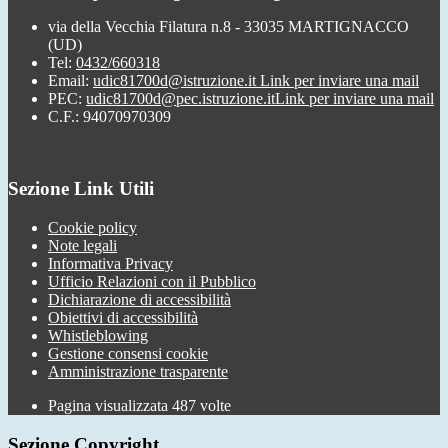
via della Vecchia Filatura n.8 - 33035 MARTIGNACCO
(UD)
Tel:
0432/660318
Email:
udic81700d@istruzione.it
Link per inviare una mail
PEC:
udic81700d@pec.istruzione.it
Link per inviare una mail
C.F.: 94070970309
Sezione Link Utili
Cookie policy
Note legali
Informativa Privacy
Ufficio Relazioni con il Pubblico
Dichiarazione di accessibilità
Obiettivi di accessibilità
Whistleblowing
Gestione consensi cookie
Amministrazione trasparente
Pagina visualizzata
487
volte
Sezione Copyright