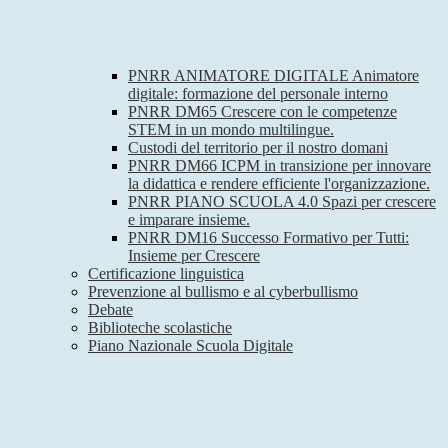
PNRR ANIMATORE DIGITALE Animatore
digitale: formazione del personale interno
PNRR DM65 Crescere con le competenze
STEM in un mondo multilingue.
Custodi del territorio per il nostro domani
PNRR DM66 ICPM in transizione per innovare
la didattica e rendere efficiente l'organizzazione.
PNRR PIANO SCUOLA 4.0 Spazi per crescere
e imparare insieme.
PNRR DM16 Successo Formativo per Tutti:
Insieme per Crescere
Certificazione linguistica
Prevenzione al bullismo e al cyberbullismo
Debate
Biblioteche scolastiche
Piano Nazionale Scuola Digitale