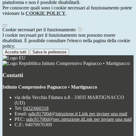
piattaforma e non è possibile disabilitarli.
Per conoscere quali sono i cookie necessari al funzionamento potete
visionare la
COOKIE POLICY
.
Cookie necessari per il funzionamento
I cookie necessari per il funzionamento non possono essere
disabilitati. È possibile consultare l'elenco nella pagina della cookie
policy.
Accetta tutti
Salva le preferenze
Istituto Comprensivo Pagnacco • Martignacco
Contatti
Istituto Comprensivo Pagnacco • Martignacco
via della Vecchia Filatura n.8 - 33035 MARTIGNACCO
(UD)
Tel:
0432/660318
Email:
udic81700d@istruzione.it
Link per inviare una mail
PEC:
udic81700d@pec.istruzione.it
Link per inviare una mail
C.F.: 94070970309