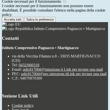
Cookie necessari per il funzionamento
I cookie necessari per il funzionamento non possono essere
disabilitati. È possibile consultare l'elenco nella pagina della cookie
policy.
Accetta tutti
Salva le preferenze
Istituto Comprensivo Pagnacco • Martignacco
Contatti
Istituto Comprensivo Pagnacco • Martignacco
via della Vecchia Filatura n.8 - 33035 MARTIGNACCO
(UD)
Tel:
0432/660318
Email:
udic81700d@istruzione.it
Link per inviare una mail
PEC:
udic81700d@pec.istruzione.it
Link per inviare una mail
C.F.: 94070970309
Sezione Link Utili
Cookie policy
Note legali