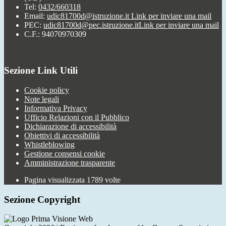
Tel:
0432/660318
Email:
udic81700d@istruzione.it
Link per inviare una mail
PEC:
udic81700d@pec.istruzione.it
Link per inviare una mail
C.F.: 94070970309
Sezione Link Utili
Cookie policy
Note legali
Informativa Privacy
Ufficio Relazioni con il Pubblico
Dichiarazione di accessibilità
Obiettivi di accessibilità
Whistleblowing
Gestione consensi cookie
Amministrazione trasparente
Pagina visualizzata
1789
volte
Sezione Copyright