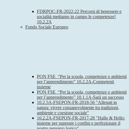
FDRPOC-FR-2022-22 Percorsi di benessere e
socialità mettiamo in campo le competenze!
10.2.2A
Fondo Sociale Europeo
PON FSE “Per la scuola, competenze e ambienti
per l’apprendimento” 10.2.2A-Competenti
insieme
PON FSE “Per la scuola, competenze e ambienti
per l’apprendimento” 10.1.1A-Sarà un successo
10.2.5A-FSEPON-FR-2018-56 "Allenati in
natura: vivere consapevolmente tra tradizioni,
ambiente e coesione sociale"
10.2.2A-FSEPON-FR-2017-28 "Hallo & Hello:
insieme per superare i confini e perfezionare il
nostro pensiero logico"