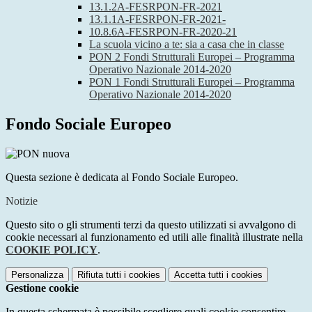
13.1.2A-FESRPON-FR-2021
13.1.1A-FESRPON-FR-2021-
10.8.6A-FESRPON-FR-2020-21
La scuola vicino a te: sia a casa che in classe
PON 2 Fondi Strutturali Europei – Programma
Operativo Nazionale 2014-2020
PON 1 Fondi Strutturali Europei – Programma
Operativo Nazionale 2014-2020
Fondo Sociale Europeo
Questa sezione è dedicata al Fondo Sociale Europeo.
Notizie
Questo sito o gli strumenti terzi da questo utilizzati si avvalgono di
cookie necessari al funzionamento ed utili alle finalità illustrate nella
COOKIE POLICY
.
Personalizza
Rifiuta tutti
i cookies
Accetta tutti
i cookies
Gestione cookie
In questa schermata è possibile scegliere quali cookie consentire.