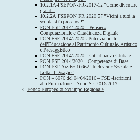
10.2.1A-FSEPON-FR-2017-12 "Come diventare
grandi"
10.2.2A-FSEPON-FR-2020-57 "Vicini a tutti la
scuola si fa prossima!"
PON FSE 2014/-2020 – Pensiero
Computazionale e Cittadinanza Digitale
PON FSE 2014/-2020 - Potenziamento
dell'Educazione al Patrimonio Culturale, Artistico
e Paesaggistico
PON FSE 2014/-2020 – Cittadinanza Globale
PON FSE 2014/2020 – Competenze di Base
PON FSE Avviso 10862 “Inclusione Sociale e
Lotta al Disagio”
PON – 6076 del 04/04/2016 – FSE -Iscrizioni
alla Formazione – Anno Sc. 2016/2017
Fondo Europeo di Sviluppo Regionale