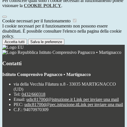
Per conoscere quali sono i cookie necessari al funzionamento potete
visionare la
COOKIE POLICY
.
Cookie necessari per il funzionamento
I cookie necessari per il funzionamento non possono essere
disabilitati. È possibile consultare l'elenco nella pagina della cookie
policy.
Accetta tutti
Salva le preferenze
Istituto Comprensivo Pagnacco • Martignacco
Contatti
Istituto Comprensivo Pagnacco • Martignacco
via della Vecchia Filatura n.8 - 33035 MARTIGNACCO
(UD)
Tel:
0432/660318
Email:
udic81700d@istruzione.it
Link per inviare una mail
PEC:
udic81700d@pec.istruzione.it
Link per inviare una mail
C.F.: 94070970309