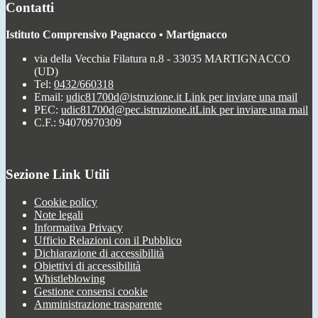
Contatti
Istituto Comprensivo Pagnacco • Martignacco
via della Vecchia Filatura n.8 - 33035 MARTIGNACCO
(UD)
Tel:
0432/660318
Email:
udic81700d@istruzione.it
Link per inviare una mail
PEC:
udic81700d@pec.istruzione.it
Link per inviare una mail
C.F.: 94070970309
Sezione Link Utili
Cookie policy
Note legali
Informativa Privacy
Ufficio Relazioni con il Pubblico
Dichiarazione di accessibilità
Obiettivi di accessibilità
Whistleblowing
Gestione consensi cookie
Amministrazione trasparente