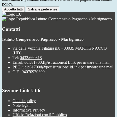
policy.
Accetta tutti
Salva le preferenze
Istituto Comprensivo Pagnacco • Martignacco
Contatti
Istituto Comprensivo Pagnacco • Martignacco
via della Vecchia Filatura n.8 - 33035 MARTIGNACCO
(UD)
Tel:
0432/660318
Email:
udic81700d@istruzione.it
Link per inviare una mail
PEC:
udic81700d@pec.istruzione.it
Link per inviare una mail
C.F.: 94070970309
Sezione Link Utili
Cookie policy
Note legali
Informativa Privacy
Ufficio Relazioni con il Pubblico