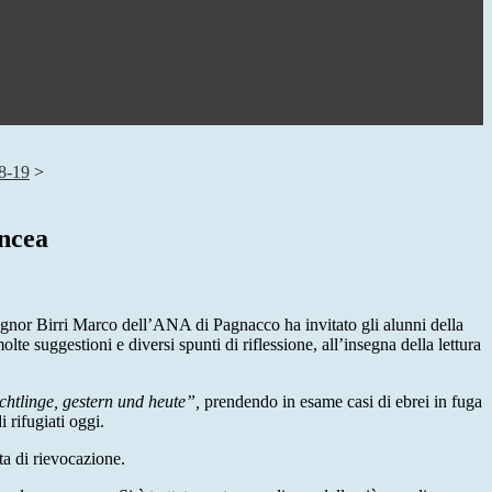
8-19
>
incea
signor Birri Marco dell’ANA di Pagnacco ha invitato gli alunni della
e suggestioni e diversi spunti di riflessione, all’insegna della lettura
chtlinge, gestern und heute”,
prendendo in esame casi di ebrei in fuga
 rifugiati oggi.
ta di rievocazione.