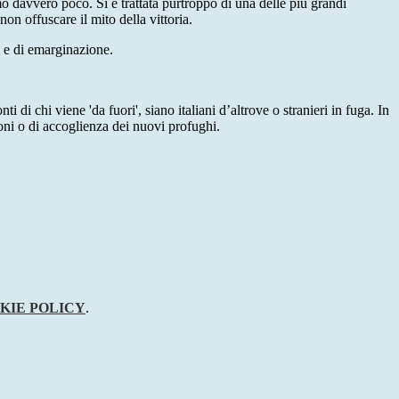
mo davvero poco. Si è trattata purtroppo di una delle più grandi
on offuscare il mito della vittoria.
i e di emarginazione.
i chi viene 'da fuori', siano italiani d’altrove o stranieri in fuga. In
oni o di accoglienza dei nuovi profughi.
KIE POLICY
.