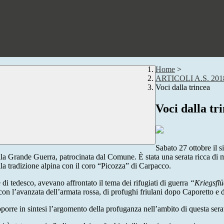
Home
>
ARTICOLI A.S. 201
Voci dalla trincea
Voci dalla tr
Sabato 27 ottobre il 
a Grande Guerra, patrocinata dal Comune. È stata una serata ricca di molt
lla tradizione alpina con il coro “Picozza” di Carpacco.
di tedesco, avevano affrontato il tema dei rifugiati di guerra
“Kriegsflü
on l’avanzata dell’armata rossa, di profughi friulani dopo Caporetto e di
orre in sintesi l’argomento della profuganza nell’ambito di questa sera