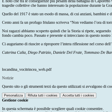
È noto che tra le conseguenze più pesanti della battaglia di Caporetto v
tragedie collettive che hanno interessato la popolazione durante la Gra
Quello del 1917 è stato un esodo di massa, di cui anziani, bambini e don
Cento anni fa un profugo friulano scriveva “Non vediamo l’ora di torn
Noi ragazzi abbiamo scoperto quindi che la Storia si ripete, seguendo sp
fondo cambia poco. Passato e presente si intrecciano in questo nostro 
Ci auguriamo di riuscire a riproporre l’intera riflessione nel corso del
Caterina Calia, Diego Patrizio, Daniele Del Frate, Tommaso De B
locandina_vocitrincea_web.pdf
Notizie
Questo sito o gli strumenti terzi da questo utilizzati si avvalgono di coo
Personalizza
Rifiuta tutti
i cookies
Accetta tutti
i cookies
Gestione cookie
In questa schermata è possibile scegliere quali cookie consentire.