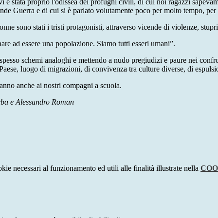
i è stata proprio l'odissea dei profughi civili, di cui noi ragazzi sapeva
nde Guerra e di cui si è parlato volutamente poco per molto tempo, per n
ne sono stati i tristi protagonisti, attraverso vicende di violenze, stupr
are ad essere una popolazione. Siamo tutti esseri umani”.
esso schemi analoghi e mettendo a nudo pregiudizi e paure nei confronti d
Paese, luogo di migrazioni, di convivenza tra culture diverse, di espulsi
l’anno anche ai nostri compagni a scuola.
arba e Alessandro Roman
kie necessari al funzionamento ed utili alle finalità illustrate nella
COO