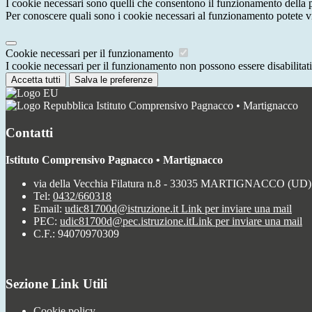
I cookie necessari sono quelli che consentono il funzionamento della pi
Per conoscere quali sono i cookie necessari al funzionamento potete v
Cookie necessari per il funzionamento
I cookie necessari per il funzionamento non possono essere disabilitati.
Accetta tutti
Salva le preferenze
Istituto Comprensivo Pagnacco • Martignacco
Contatti
Istituto Comprensivo Pagnacco • Martignacco
via della Vecchia Filatura n.8 - 33035 MARTIGNACCO (UD)
Tel:
0432/660318
Email:
udic81700d@istruzione.it
Link per inviare una mail
PEC:
udic81700d@pec.istruzione.it
Link per inviare una mail
C.F.: 94070970309
Sezione Link Utili
Cookie policy