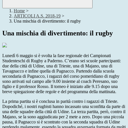
Home
>
ARTICOLI A.S. 2018-19
>
Una mischia di divertimento: il rugby
Una mischia di divertimento: il rugby
Lunedì 6 maggio si è svolta la fase regionale dei Campionati
Studenteschi di Rugby a Paderno. C’erano sei scuole partecipanti:
due della città di Udine, una di Trieste, una di Majano, una di
Tavagnacco e infine quella di Pagnacco. Partendo dalla scuola
secondaria di Pagnacco, i ragazzi del corso pomeridiano di rugby
sono arrivati sul campo alle 9.00 insieme al coach Peresano, suo
figlio e il professor Rosso. Il torneo è iniziato alle 9.15 dopo una
breve spiegazione delle regole e del programma della mattinata.
La prima partita si è conclusa in parità contro i ragazzi di Trieste.
Dopodiché, i nostri rugbisti hanno incassato una sconfitta da parte di
una delle squadre della città di Udine. La terza partita, però, contro il
Majano, se la sono aggiudicata per 2 mete a zero. Dopo una piccola
pausa, il Pagnacco si è scontrato con la seconda squadra di Udine
perdendo malamente, essendo la squadra avversaria formata da molti