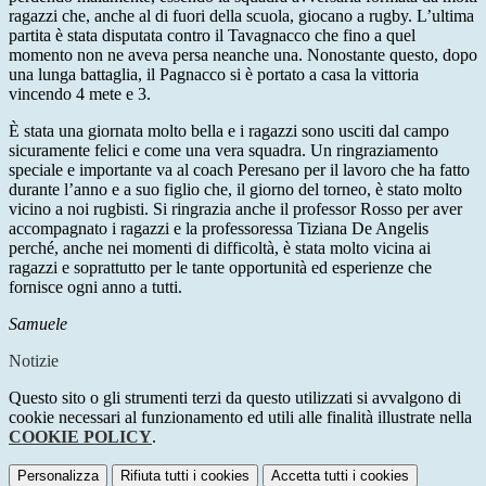
ragazzi che, anche al di fuori della scuola, giocano a rugby. L’ultima
partita è stata disputata contro il Tavagnacco che fino a quel
momento non ne aveva persa neanche una. Nonostante questo, dopo
una lunga battaglia, il Pagnacco si è portato a casa la vittoria
vincendo 4 mete e 3.
È stata una giornata molto bella e i ragazzi sono usciti dal campo
sicuramente felici e come una vera squadra. Un ringraziamento
speciale e importante va al coach Peresano per il lavoro che ha fatto
durante l’anno e a suo figlio che, il giorno del torneo, è stato molto
vicino a noi rugbisti. Si ringrazia anche il professor Rosso per aver
accompagnato i ragazzi e la professoressa Tiziana De Angelis
perché, anche nei momenti di difficoltà, è stata molto vicina ai
ragazzi e soprattutto per le tante opportunità ed esperienze che
fornisce ogni anno a tutti.
Samuele
Notizie
Questo sito o gli strumenti terzi da questo utilizzati si avvalgono di
cookie necessari al funzionamento ed utili alle finalità illustrate nella
COOKIE POLICY
.
Personalizza
Rifiuta tutti
i cookies
Accetta tutti
i cookies