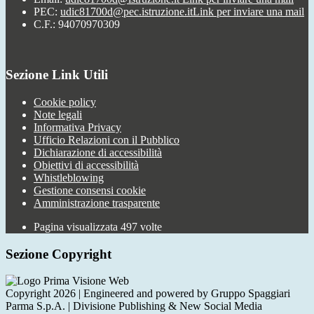
PEC:
udic81700d@pec.istruzione.it
Link per inviare una mail
C.F.: 94070970309
Sezione Link Utili
Cookie policy
Note legali
Informativa Privacy
Ufficio Relazioni con il Pubblico
Dichiarazione di accessibilità
Obiettivi di accessibilità
Whistleblowing
Gestione consensi cookie
Amministrazione trasparente
Pagina visualizzata
497
volte
Sezione Copyright
Copyright 2026 | Engineered and powered by Gruppo Spaggiari
Parma S.p.A. | Divisione Publishing & New Social Media