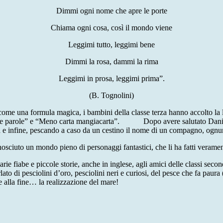
Dimmi ogni nome che apre le porte
Chiama ogni cosa, così il mondo viene
Leggimi tutto, leggimi bene
Dimmi la rosa, dammi la rima
Leggimi in prosa, leggimi prima”.
(B. Tognolini)
me una formula magica, i bambini della classe terza hanno accolto la let
 delle parole” e “Meno carta mangiacarta”. Dopo avere salutato Daniela,
ura e infine, pescando a caso da un cestino il nome di un compagno, ognun
nosciuto un mondo pieno di personaggi fantastici, che li ha fatti veramen
varie fiabe e piccole storie, anche in inglese, agli amici delle classi sec
arlato di pesciolini d’oro, pesciolini neri e curiosi, del pesce che fa pa
 e alla fine… la realizzazione del mare!