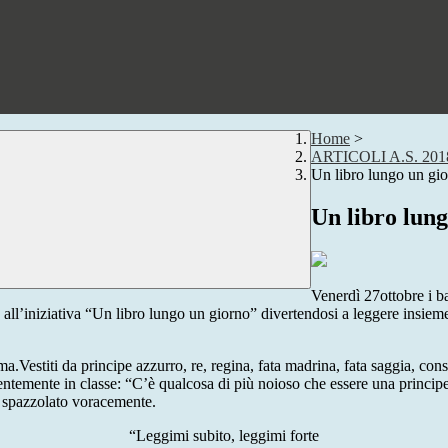
Home
>
ARTICOLI A.S. 201
Un libro lungo un gi
Un libro lun
Venerdì 27ottobre i b
l’iniziativa “Un libro lungo un giorno” divertendosi a leggere insieme,
stiti da principe azzurro, re, regina, fata madrina, fata saggia, consigl
dentemente in classe: “C’è qualcosa di più noioso che essere una princi
no spazzolato voracemente.
“Leggimi subito, leggimi forte