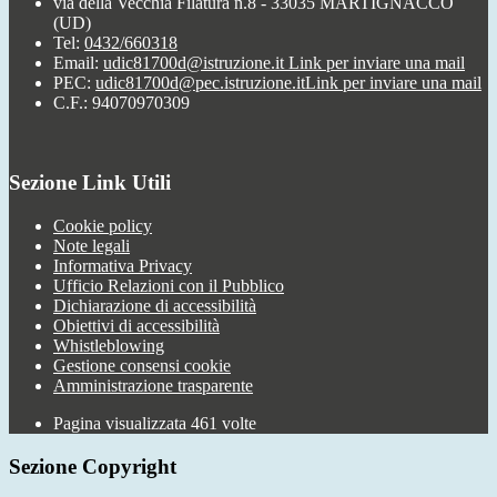
via della Vecchia Filatura n.8 - 33035 MARTIGNACCO
(UD)
Tel:
0432/660318
Email:
udic81700d@istruzione.it
Link per inviare una mail
PEC:
udic81700d@pec.istruzione.it
Link per inviare una mail
C.F.: 94070970309
Sezione Link Utili
Cookie policy
Note legali
Informativa Privacy
Ufficio Relazioni con il Pubblico
Dichiarazione di accessibilità
Obiettivi di accessibilità
Whistleblowing
Gestione consensi cookie
Amministrazione trasparente
Pagina visualizzata
461
volte
Sezione Copyright