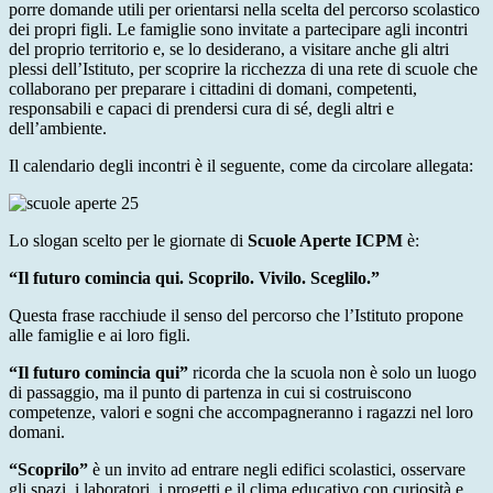
porre domande utili per orientarsi nella scelta del percorso scolastico
dei propri figli. Le famiglie sono invitate a partecipare agli incontri
del proprio territorio e, se lo desiderano, a visitare anche gli altri
plessi dell’Istituto, per scoprire la ricchezza di una rete di scuole che
collaborano per preparare i cittadini di domani, competenti,
responsabili e capaci di prendersi cura di sé, degli altri e
dell’ambiente.
Il calendario degli incontri è il seguente, come da circolare allegata:
Lo slogan scelto per le giornate di
Scuole Aperte ICPM
è:
“Il futuro comincia qui. Scoprilo. Vivilo. Sceglilo.”
Questa frase racchiude il senso del percorso che l’Istituto propone
alle famiglie e ai loro figli.
“Il futuro comincia qui”
ricorda che la scuola non è solo un luogo
di passaggio, ma il punto di partenza in cui si costruiscono
competenze, valori e sogni che accompagneranno i ragazzi nel loro
domani.
“Scoprilo”
è un invito ad entrare negli edifici scolastici, osservare
gli spazi, i laboratori, i progetti e il clima educativo con curiosità e