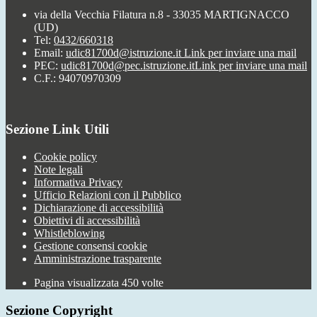
via della Vecchia Filatura n.8 - 33035 MARTIGNACCO
(UD)
Tel:
0432/660318
Email:
udic81700d@istruzione.it
Link per inviare una mail
PEC:
udic81700d@pec.istruzione.it
Link per inviare una mail
C.F.: 94070970309
Sezione Link Utili
Cookie policy
Note legali
Informativa Privacy
Ufficio Relazioni con il Pubblico
Dichiarazione di accessibilità
Obiettivi di accessibilità
Whistleblowing
Gestione consensi cookie
Amministrazione trasparente
Pagina visualizzata
450
volte
Sezione Copyright