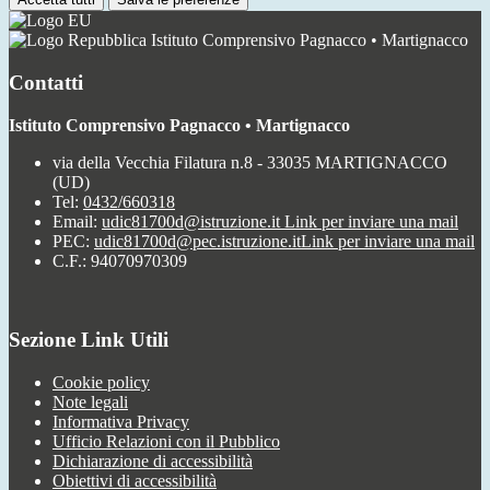
Istituto Comprensivo Pagnacco • Martignacco
Contatti
Istituto Comprensivo Pagnacco • Martignacco
via della Vecchia Filatura n.8 - 33035 MARTIGNACCO
(UD)
Tel:
0432/660318
Email:
udic81700d@istruzione.it
Link per inviare una mail
PEC:
udic81700d@pec.istruzione.it
Link per inviare una mail
C.F.: 94070970309
Sezione Link Utili
Cookie policy
Note legali
Informativa Privacy
Ufficio Relazioni con il Pubblico
Dichiarazione di accessibilità
Obiettivi di accessibilità