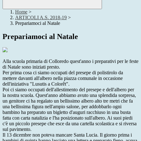
Home
>
ARTICOLI A.S. 2018-19
>
Prepariamoci al Natale
Prepariamoci al Natale
Alla scuola primaria di Colloredo quest'anno i preparativi per le feste
di Natale sono iniziati presto.
Per prima cosa ci siamo occupati del presepe di polistirolo da
mettere davanti all'albero nella piazza comunale in occasione
dell'iniziativa "Lusutis a Colorêt".
Poi ci siamo occupati dell'allestimento del presepe e dell'albero per
la nostra scuola. Quest'anno abbiamo avuto una splendida sorpresa,
un genitore ci ha regalato un bellissimo albero alto tre metri che fa
una bellissima figura nell'ampio salone, per addobbarlo ogni
bambino ha preparato un bigletto d'auguri racchiuso in una busta
fatta con carta natalizia e l'ha posizionato sull'albero. Ai suoi piedi
c'è un piccolo presepe che esce da una cartella scolastica e si riversa
sul pavimento.
Il 13 dicembre non poteva mancare Santa Lucia. Il giorno prima i
bambini di quinta hanno lasciato una lettera e preparato fieno, acqua,