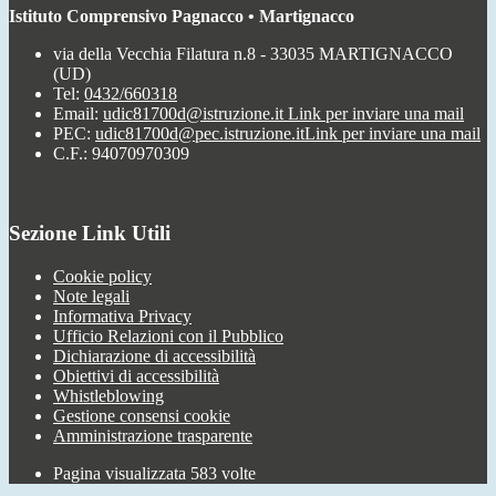
Istituto Comprensivo Pagnacco • Martignacco
via della Vecchia Filatura n.8 - 33035 MARTIGNACCO
(UD)
Tel:
0432/660318
Email:
udic81700d@istruzione.it
Link per inviare una mail
PEC:
udic81700d@pec.istruzione.it
Link per inviare una mail
C.F.: 94070970309
Sezione Link Utili
Cookie policy
Note legali
Informativa Privacy
Ufficio Relazioni con il Pubblico
Dichiarazione di accessibilità
Obiettivi di accessibilità
Whistleblowing
Gestione consensi cookie
Amministrazione trasparente
Pagina visualizzata
583
volte