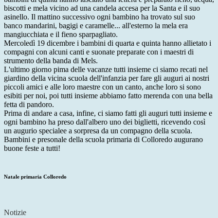
biscotti e mela vicino ad una candela accesa per la Santa e il suo
asinello. Il mattino successivo ogni bambino ha trovato sul suo
banco mandarini, bagigi e caramelle... all'esterno la mela era
mangiucchiata e il fieno sparpagliato.
Mercoledì 19 dicembre i bambini di quarta e quinta hanno allietato i
compagni con alcuni canti e suonate preparate con i maestri di
strumento della banda di Mels.
L'ultimo giorno pima delle vacanze tutti insieme ci siamo recati nel
giardino della vicina scuola dell'infanzia per fare gli auguri ai nostri
piccoli amici e alle loro maestre con un canto, anche loro si sono
esibiti per noi, poi tutti insieme abbiamo fatto merenda con una bella
fetta di pandoro.
Prima di andare a casa, infine, ci siamo fatti gli auguri tutti insieme e
ogni bambino ha preso dall'albero uno dei biglietti, ricevendo così
un augurio specialee a sorpresa da un compagno della scuola.
Bambini e presonale della scuola primaria di Colloredo augurano
buone feste a tutti!
Natale primaria Colloredo
Notizie