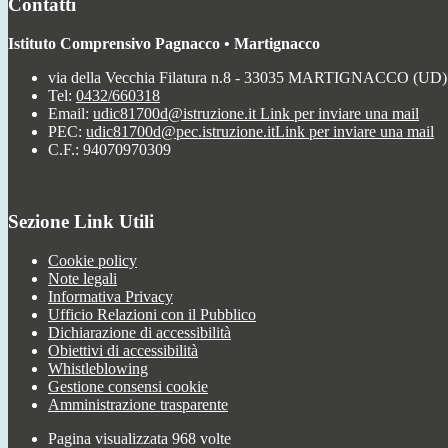
Contatti
Istituto Comprensivo Pagnacco • Martignacco
via della Vecchia Filatura n.8 - 33035 MARTIGNACCO (UD)
Tel:
0432/660318
Email:
udic81700d@istruzione.it
Link per inviare una mail
PEC:
udic81700d@pec.istruzione.it
Link per inviare una mail
C.F.: 94070970309
Sezione Link Utili
Cookie policy
Note legali
Informativa Privacy
Ufficio Relazioni con il Pubblico
Dichiarazione di accessibilità
Obiettivi di accessibilità
Whistleblowing
Gestione consensi cookie
Amministrazione trasparente
Pagina visualizzata
968
volte