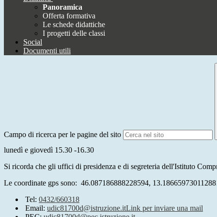
Panoramica
Offerta formativa
Le schede didattiche
I progetti delle classi
Social
Documenti utili
Campo di ricerca per le pagine del sito
lunedì e giovedì 15.30 -16.30
Si ricorda che gli uffici
di presidenza e di segreteria dell'Istituto C
Le coordinate gps sono: 46.087186888228594, 13.18665973011288
Tel:
0432/660318
Email:
udic81700d@istruzione.it
Link per inviare una mail
PEC:
udic81700d@pec.istruzione.it