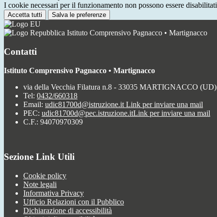
I cookie necessari per il funzionamento non possono essere disabilitati.
Accetta tutti
Salva le preferenze
Istituto Comprensivo Pagnacco • Martignacco
Contatti
Istituto Comprensivo Pagnacco • Martignacco
via della Vecchia Filatura n.8 - 33035 MARTIGNACCO (UD)
Tel:
0432/660318
Email:
udic81700d@istruzione.it
Link per inviare una mail
PEC:
udic81700d@pec.istruzione.it
Link per inviare una mail
C.F.: 94070970309
Sezione Link Utili
Cookie policy
Note legali
Informativa Privacy
Ufficio Relazioni con il Pubblico
Dichiarazione di accessibilità