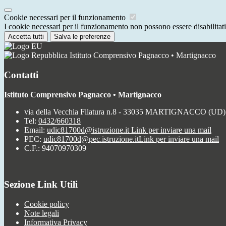
Cookie necessari per il funzionamento
I cookie necessari per il funzionamento non possono essere disabilitati.
Accetta tutti
Salva le preferenze
Istituto Comprensivo Pagnacco • Martignacco
Contatti
Istituto Comprensivo Pagnacco • Martignacco
via della Vecchia Filatura n.8 - 33035 MARTIGNACCO (UD)
Tel:
0432/660318
Email:
udic81700d@istruzione.it
Link per inviare una mail
PEC:
udic81700d@pec.istruzione.it
Link per inviare una mail
C.F.: 94070970309
Sezione Link Utili
Cookie policy
Note legali
Informativa Privacy