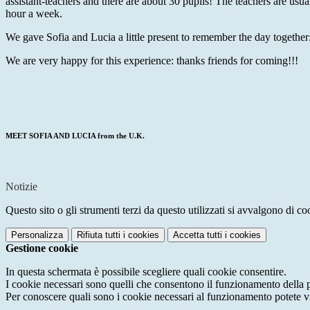
assistant-teachers and there are about 30 pupils! The teachers are usua
hour a week.
We gave Sofia and Lucia a little present to remember the day togethe
We are very happy for this experience: thanks friends for coming!!!
MEET SOFIA AND LUCIA from the U.K.
Notizie
Questo sito o gli strumenti terzi da questo utilizzati si avvalgono di coo
Personalizza
Rifiuta tutti
i cookies
Accetta tutti
i cookies
Gestione cookie
In questa schermata è possibile scegliere quali cookie consentire.
I cookie necessari sono quelli che consentono il funzionamento della pi
Per conoscere quali sono i cookie necessari al funzionamento potete v