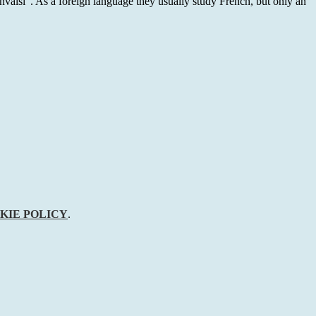
 Invalsi”. As a foreign language they usually study French, but only an
KIE POLICY
.