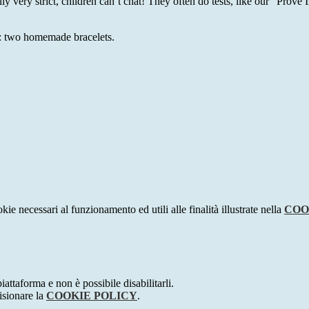
lly very strict, children can’t chat! They often do tests, like our “Prove
r: two homemade bracelets.
kie necessari al funzionamento ed utili alle finalità illustrate nella
COO
attaforma e non è possibile disabilitarli.
isionare la
COOKIE POLICY
.