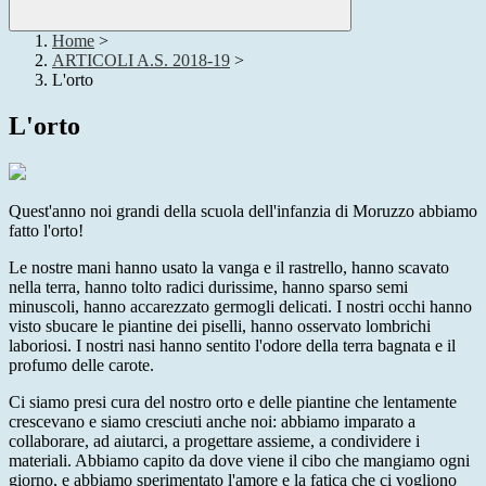
Home
>
ARTICOLI A.S. 2018-19
>
L'orto
L'orto
Quest'anno noi grandi della scuola dell'infanzia di Moruzzo abbiamo
fatto l'orto!
Le nostre mani hanno usato la vanga e il rastrello, hanno scavato
nella terra, hanno tolto radici durissime, hanno sparso semi
minuscoli, hanno accarezzato germogli delicati. I nostri occhi hanno
visto sbucare le piantine dei piselli, hanno osservato lombrichi
laboriosi. I nostri nasi hanno sentito l'odore della terra bagnata e il
profumo delle carote.
Ci siamo presi cura del nostro orto e delle piantine che lentamente
crescevano e siamo cresciuti anche noi: abbiamo imparato a
collaborare, ad aiutarci, a progettare assieme, a condividere i
materiali. Abbiamo capito da dove viene il cibo che mangiamo ogni
giorno, e abbiamo sperimentato l'amore e la fatica che ci vogliono