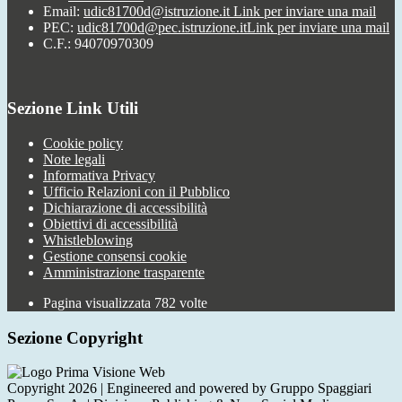
Email:
udic81700d@istruzione.it
Link per inviare una mail
PEC:
udic81700d@pec.istruzione.it
Link per inviare una mail
C.F.: 94070970309
Sezione Link Utili
Cookie policy
Note legali
Informativa Privacy
Ufficio Relazioni con il Pubblico
Dichiarazione di accessibilità
Obiettivi di accessibilità
Whistleblowing
Gestione consensi cookie
Amministrazione trasparente
Pagina visualizzata
782
volte
Sezione Copyright
Copyright 2026 | Engineered and powered by Gruppo Spaggiari