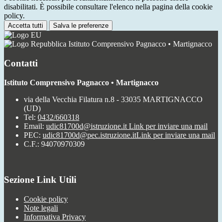
disabilitati. È possibile consultare l'elenco nella pagina della cookie
policy.
Accetta tutti
Salva le preferenze
Istituto Comprensivo Pagnacco • Martignacco
Contatti
Istituto Comprensivo Pagnacco • Martignacco
via della Vecchia Filatura n.8 - 33035 MARTIGNACCO
(UD)
Tel:
0432/660318
Email:
udic81700d@istruzione.it
Link per inviare una mail
PEC:
udic81700d@pec.istruzione.it
Link per inviare una mail
C.F.: 94070970309
Sezione Link Utili
Cookie policy
Note legali
Informativa Privacy