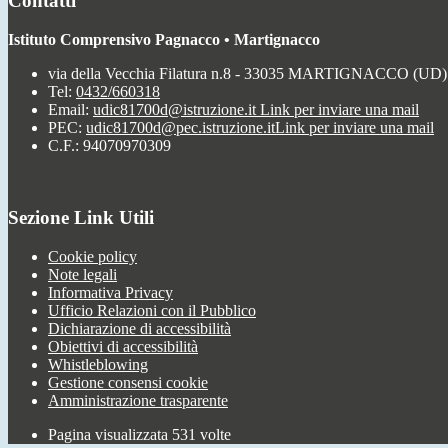
Contatti
Istituto Comprensivo Pagnacco • Martignacco
via della Vecchia Filatura n.8 - 33035 MARTIGNACCO (UD)
Tel:
0432/660318
Email:
udic81700d@istruzione.it
Link per inviare una mail
PEC:
udic81700d@pec.istruzione.it
Link per inviare una mail
C.F.: 94070970309
Sezione Link Utili
Cookie policy
Note legali
Informativa Privacy
Ufficio Relazioni con il Pubblico
Dichiarazione di accessibilità
Obiettivi di accessibilità
Whistleblowing
Gestione consensi cookie
Amministrazione trasparente
Pagina visualizzata
531
volte