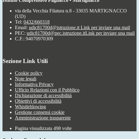
Istituto Comprensivo Pagnacco • Martignacco
via della Vecchia Filatura n.8 - 33035 MARTIGNACCO
(UD)
Tel:
0432/660318
Email:
udic81700d@istruzione.it
Link per inviare una mail
PEC:
udic81700d@pec.istruzione.it
Link per inviare una mail
C.F.: 94070970309
Sezione Link Utili
Cookie policy
Note legali
Informativa Privacy
Ufficio Relazioni con il Pubblico
Dichiarazione di accessibilità
Obiettivi di accessibilità
Whistleblowing
Gestione consensi cookie
Amministrazione trasparente
Pagina visualizzata
498
volte