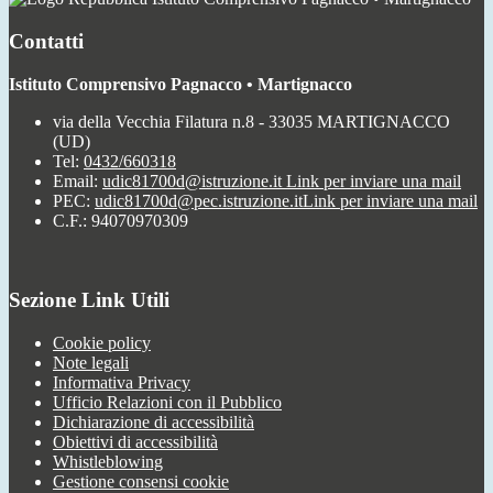
Contatti
Istituto Comprensivo Pagnacco • Martignacco
via della Vecchia Filatura n.8 - 33035 MARTIGNACCO
(UD)
Tel:
0432/660318
Email:
udic81700d@istruzione.it
Link per inviare una mail
PEC:
udic81700d@pec.istruzione.it
Link per inviare una mail
C.F.: 94070970309
Sezione Link Utili
Cookie policy
Note legali
Informativa Privacy
Ufficio Relazioni con il Pubblico
Dichiarazione di accessibilità
Obiettivi di accessibilità
Whistleblowing
Gestione consensi cookie