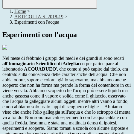
Home
>
ARTICOLI A.S. 2018-19
>
Esperimenti con l'acqua
Esperimenti con l'acqua
Nel mese di febbraio i gruppi dei medi e dei grandi si sono recati
all'Immaginario Scientifico di Adegliacco
per partecipare al
laboratorio
ACQUADUEO
', che come si può capire dal titolo, era
centrato sulla conoscenza delle caratteristiche dell'acqua. Che non
abbia odore, sapore e colore, già lo sapevamo, ma abbiamo anche
scoperto che non ha forma ma prende la forma del contenitore in cui
viene versata. Abbiamo scoperto che l'acqua può essere liquida ma
anche gassosa come il vapore e solida come il ghiaccio, osservato
che l'acqua fa galleggiare alcuni oggetti mentre altri vanno a fondo,
e non abbiamo solo usato tappi di scughero e biglie.... Abbiamo
visto che anche l'olio galleggia sull'acqua e che lo sciroppo di menta
va a fondo. Non sono mancati esperimenti con l'acqua calda e con
quella fredda. Insomma è stata una mattinata densa di ipotesi,
esperimenti e scoperte. Siamo tornati a scuola con alcune risposte e
tante nuove domande e curiosità... siamo pronti a sperimentare di