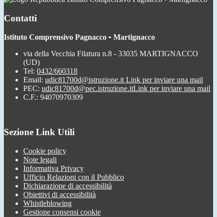
Contatti
Istituto Comprensivo Pagnacco • Martignacco
via della Vecchia Filatura n.8 - 33035 MARTIGNACCO
(UD)
Tel:
0432/660318
Email:
udic81700d@istruzione.it
Link per inviare una mail
PEC:
udic81700d@pec.istruzione.it
Link per inviare una mail
C.F.: 94070970309
Sezione Link Utili
Cookie policy
Note legali
Informativa Privacy
Ufficio Relazioni con il Pubblico
Dichiarazione di accessibilità
Obiettivi di accessibilità
Whistleblowing
Gestione consensi cookie