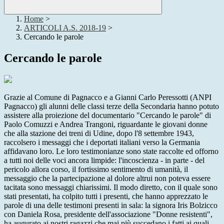
Home
>
ARTICOLI A.S. 2018-19
>
Cercando le parole
Cercando le parole
Grazie al Comune di Pagnacco e a Gianni Carlo Peressotti (ANPI
Pagnacco) gli alunni delle classi terze della Secondaria hanno potuto
assistere alla proiezione del documentario "Cercando le parole" di
Paolo Comuzzi e Andrea Trangoni, riguardante le giovani donne
che alla stazione dei treni di Udine, dopo l'8 settembre 1943,
raccolsero i messaggi che i deportati italiani verso la Germania
affidavano loro. Le loro testimonianze sono state raccolte ed offorno
a tutti noi delle voci ancora limpide: l'incoscienza - in parte - del
pericolo allora corso, il fortissimo sentimento di umanità, il
messaggio che la partecipazione al dolore altrui non poteva essere
tacitata sono messaggi chiarissimi. Il modo diretto, con il quale sono
stati presentati, ha colpito tutti i presenti, che hanno apprezzato le
parole di una delle testimoni presenti in sala: la signora Iris Bolzicco
con Daniela Rosa, presidente dell'associazione "Donne resistenti",
ha augurato ai nostri ragazzi che mai più succedano i fatti ai quali